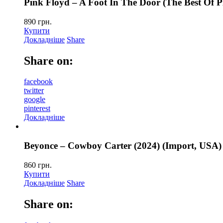
Pink Floyd – A Foot In The Door (The Best Of P
890
грн.
Купити
Докладніше
Share
Share on:
facebook
twitter
google
pinterest
Докладніше
Beyonce – Cowboy Carter (2024) (Import, USA)
860
грн.
Купити
Докладніше
Share
Share on: