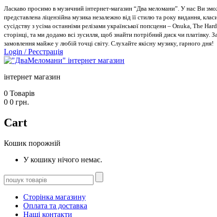
Ласкаво просимо в музичний інтернет-магазин “Два меломани”. У нас Ви зможе
представлена ліцензійна музика незалежно від її стилю та року видання, класи
сусідству з усіма останніми релізами української попсцени – Onuka, The Hard
сторінці, та ми додамо всі зусилля, щоб знайти потрібний диск чи платівку. 
замовлення майже у любій точці світу. Слухайте якісну музику, гарного дня!
Login
/
Реєстрація
інтернет магазин
0
Товарів
0
0
грн.
Cart
Кошик порожній
У кошику нічого немає.
Сторінка магазину
Оплата та доставка
Наші контакти