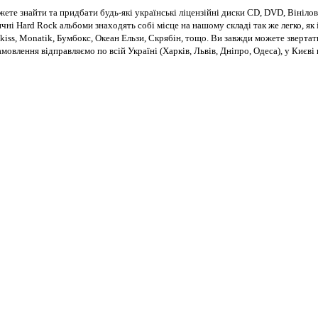
те знайти та придбати будь-які українські ліцензійні диски CD, DVD, Вінілові
чні Hard Rock альбоми знаходять собі місце на нашому складі так же легко, як і
kiss, Monatik, Бумбокс, Океан Ельзи, Скрябін, тощо. Ви завжди можете звертат
Замовлення відправляємо по всій Україні (Харків, Львів, Дніпро, Одеса), у Киє