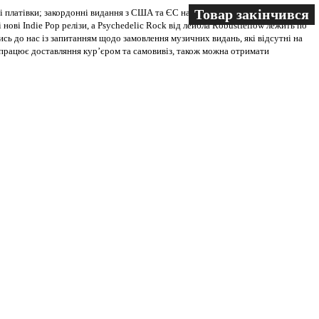
Товар закінчився
Товар закінчився
 платівки; закордонні видання з США та ЄС на всіх носіях. В магазині
 нові Indie Pop релізи, а Psychedelic Rock від лейбла Robustfellow лежить по
ись до нас із запитанням щодо замовлення музичних видань, які відсутні на
ві працює доставляння кур’єром та самовивіз, також можна отримати