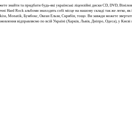
те знайти та придбати будь-які українські ліцензійні диски CD, DVD, Вінілові
чні Hard Rock альбоми знаходять собі місце на нашому складі так же легко, як і
kiss, Monatik, Бумбокс, Океан Ельзи, Скрябін, тощо. Ви завжди можете звертат
Замовлення відправляємо по всій Україні (Харків, Львів, Дніпро, Одеса), у Киє