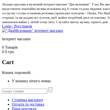
Ласкаво просимо в музичний інтернет-магазин “Два меломани”. У нас Ви зможе
представлена ліцензійна музика незалежно від її стилю та року видання, класи
сусідству з усіма останніми релізами української попсцени – Onuka, The Hard
сторінці, та ми додамо всі зусилля, щоб знайти потрібний диск чи платівку. 
замовлення майже у любій точці світу. Слухайте якісну музику, гарного дня!
Login
/
Реєстрація
інтернет магазин
0
Товарів
0
0
грн.
Cart
Кошик порожній
У кошику нічого немає.
Сторінка магазину
Оплата та доставка
Наші контакти