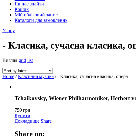
Як нас знайти
Кошик
Мій обліковий запис
Каталоги для замовленнь
Угору
- Класика, сучасна класика, о
Вигляд
grid
list
Home
/
Класична музика
/ - Класика, сучасна класика, опера
Tchaikovsky, Wiener Philharmoniker, Herbert vo
750
грн.
Купити
Докладніше
Share
Share on: