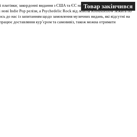
Товар закінчився
Товар закінчився
 платівки; закордонні видання з США та ЄС на всіх носіях. В магазині
 нові Indie Pop релізи, а Psychedelic Rock від лейбла Robustfellow лежить по
ись до нас із запитанням щодо замовлення музичних видань, які відсутні на
ві працює доставляння кур’єром та самовивіз, також можна отримати