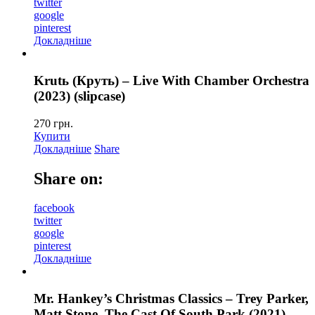
twitter
google
pinterest
Докладніше
Krutь (Круть) – Live With Chamber Orchestra
(2023) (slipcase)
270
грн.
Купити
Докладніше
Share
Share on:
facebook
twitter
google
pinterest
Докладніше
Mr. Hankey’s Christmas Classics – Trey Parker,
Matt Stone, The Cast Of South Park (2021)