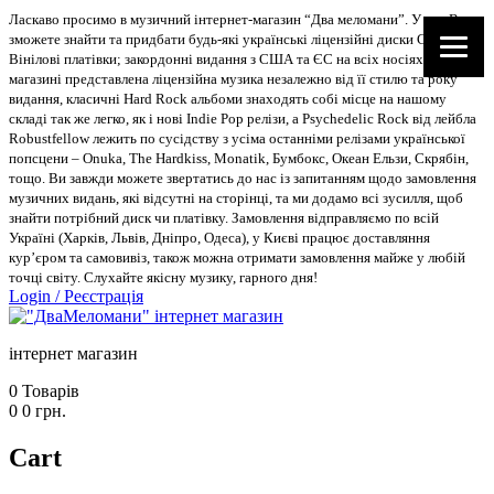
Ласкаво просимо в музичний інтернет-магазин “Два меломани”. У нас Ви
зможете знайти та придбати будь-які українські ліцензійні диски CD, DVD,
Вінілові платівки; закордонні видання з США та ЄС на всіх носіях. В
магазині представлена ліцензійна музика незалежно від її стилю та року
видання, класичні Hard Rock альбоми знаходять собі місце на нашому
складі так же легко, як і нові Indie Pop релізи, а Psychedelic Rock від лейбла
Robustfellow лежить по сусідству з усіма останніми релізами української
попсцени – Onuka, The Hardkiss, Monatik, Бумбокс, Океан Ельзи, Скрябін,
тощо. Ви завжди можете звертатись до нас із запитанням щодо замовлення
музичних видань, які відсутні на сторінці, та ми додамо всі зусилля, щоб
знайти потрібний диск чи платівку. Замовлення відправляємо по всій
Україні (Харків, Львів, Дніпро, Одеса), у Києві працює доставляння
кур’єром та самовивіз, також можна отримати замовлення майже у любій
точці світу. Слухайте якісну музику, гарного дня!
Login
/
Реєстрація
інтернет магазин
0
Товарів
0
0
грн.
Cart