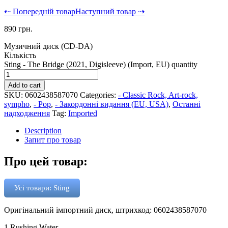
⇠ Попередній товар
Наступний товар ⇢
890
грн.
Музичний диск (CD-DA)
Кількість
Sting - The Bridge (2021, Digisleeve) (Import, EU) quantity
Add to cart
SKU:
0602438587070
Categories:
- Classic Rock, Art-rock,
sympho
,
- Pop
,
- Закордонні видання (EU, USA)
,
Останні
надходження
Tag:
Imported
Description
Запит про товар
Про цей товар:
Усі товари: Sting
Оригінальний імпортний диск, штрихкод: 0602438587070
1 Rushing Water