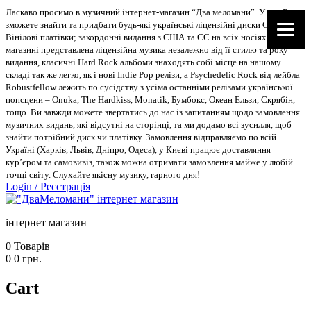
Ласкаво просимо в музичний інтернет-магазин “Два меломани”. У нас Ви
зможете знайти та придбати будь-які українські ліцензійні диски CD, DVD,
Вінілові платівки; закордонні видання з США та ЄС на всіх носіях. В
магазині представлена ліцензійна музика незалежно від її стилю та року
видання, класичні Hard Rock альбоми знаходять собі місце на нашому
складі так же легко, як і нові Indie Pop релізи, а Psychedelic Rock від лейбла
Robustfellow лежить по сусідству з усіма останніми релізами української
попсцени – Onuka, The Hardkiss, Monatik, Бумбокс, Океан Ельзи, Скрябін,
тощо. Ви завжди можете звертатись до нас із запитанням щодо замовлення
музичних видань, які відсутні на сторінці, та ми додамо всі зусилля, щоб
знайти потрібний диск чи платівку. Замовлення відправляємо по всій
Україні (Харків, Львів, Дніпро, Одеса), у Києві працює доставляння
кур’єром та самовивіз, також можна отримати замовлення майже у любій
точці світу. Слухайте якісну музику, гарного дня!
Login
/
Реєстрація
інтернет магазин
0
Товарів
0
0
грн.
Cart