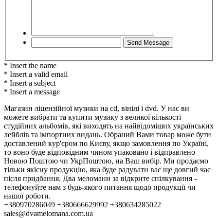
* Insert the name
* Insert a valid email
* Insert a subject
* Insert a message
Магазин ліцензійної музики на cd, вінілі і dvd. У нас ви
можете вибрати та купити музику з великої кількості
студійних альбомів, які виходять на найвідоміших українських
лейблів та імпортних видань. Обраний Вами товар може бути
доставлений кур'єром по Києву, якщо замовлення по Україні,
то воно буде відповідним чином упаковано і відправлено
Новою Поштою чи УкрПоштою, на Ваш вибір. Ми продаємо
тільки якісну продукцію, яка буде радувати вас ще довгий час
після придбання. Два меломани за відкрите спілкування -
телефонуйте нам з будь-якого питання щодо продукції чи
нашої роботи.
+380970286049 +380666629992 +380634285022
sales@dvamelomana.com.ua