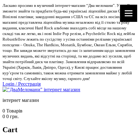
Ласкаво просимо в музичний інтернет-магазин “Два меломани”. У нас Ви
зможете знайти та придбати будь-які українські ліцензійні диски CD, DVD,
Вінілові платівки; закордонні видання з США та ЄС на всіх носіях. В
магазині представлена ліцензійна музика незалежно від її стилю та року
видання, класичні Hard Rock альбоми знаходять собі місце на нашому
складі так же легко, як і нові Indie Pop релізи, а Psychedelic Rock від лейбла
Robustfellow лежить по сусідству з усіма останніми релізами української
попсцени – Onuka, The Hardkiss, Monatik, Бумбокс, Океан Ельзи, Скрябін,
тощо. Ви завжди можете звертатись до нас із запитанням щодо замовлення
музичних видань, які відсутні на сторінці, та ми додамо всі зусилля, щоб
знайти потрібний диск чи платівку. Замовлення відправляємо по всій
Україні (Харків, Львів, Дніпро, Одеса), у Києві працює доставляння
кур’єром та самовивіз, також можна отримати замовлення майже у любій
точці світу. Слухайте якісну музику, гарного дня!
Login
/
Реєстрація
інтернет магазин
0
Товарів
0
0
грн.
Cart