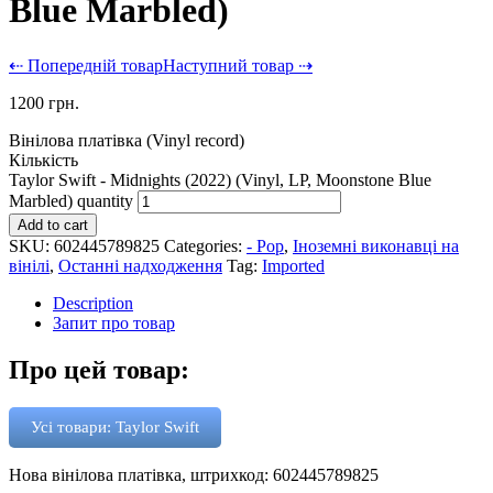
Blue Marbled)
⇠ Попередній товар
Наступний товар ⇢
1200
грн.
Вінілова платівка (Vinyl record)
Кількість
Taylor Swift - Midnights (2022) (Vinyl, LP, Moonstone Blue
Marbled) quantity
Add to cart
SKU:
602445789825
Categories:
- Pop
,
Іноземні виконавці на
вінілі
,
Останні надходження
Tag:
Imported
Description
Запит про товар
Про цей товар:
Усі товари: Taylor Swift
Нова вінілова платівка, штрихкод: 602445789825