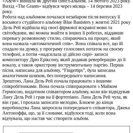
«A&W» вийшла як другий сингл-альбом, 14 лютого 2023 року.
Вихід «The Grants» відбувся через місяць – 14 березня 2023
року.
Робота над альбомом почалася незабаром після випуску її
восьмого студійного альбому Blue Banisters у жовтні 2021 року
Дель Рей відійшла від своєї фірмової яскравої мови та
світобудови, які можна знайти в інших її роботах, віддавши
перевагу розмовному стилю, спираючись на процес, який
вона назвала «автоматичний спів». Вона співала все, що їй
спадало на думку, у програму голосових нотаток на своєму
телефоні, а потім «надсилала ці дійсно сирі» записи
композитору Дрю Еріксону, який додавав реверберацію до її
вокалу, а також оркестрову інструментальну партію. Перша
пісня, написана для альбому, “Fingertips”, була записана
аналогічним шляхом, без попереднього написання.
Зрештою, Лана Дель Рей почала працювати з іншими
співробітниками. Вона почала співпрацювати з Майком
Гермосою, видатним співавтором альбому, коли він відвідував
Лану Дель Рей і грав на її фортепіано. Лана Дель Рей чула, як
він грає, і прохала записати мелодію. Ближче до кінця
виробництва Лана запросила попереднього співавтора, Джека
Антоноффа, що, за її словами, відбулося тоді, коли вона
відчувала, що настав час створити альбом.