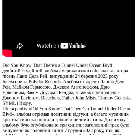
Did You Know That There’s a Tunnel Under Ocean Blvd —
дев’ятий студійний альбом американської співачки та автора
пісень Лани Дель Рей, випущений 24 березня 2023 року
Interscope та Polydor Records. Альбом створено Ланою Дель
Рей, Майком Гермосою, Джеком Антоноффом, Дрю
Еріксоном, Заком Доусом і Бенджі, а також співпрацею з
Джоном Батістом, Bleachers, Father John Misty, Tommy Genesis,
SYML і Riopy.
Після релізу «Did You Know That There’s a Tunnel Under Ocean
Blvd», альбом отримав позитивні відгуки, а багато музичних
критиків високо оцінили зрілий ліричний стиль. До виходу
альбому було опубліковано три сингли: заголовний трек було
випущено як головний сингл 7 грудня 2022 року, тоді як