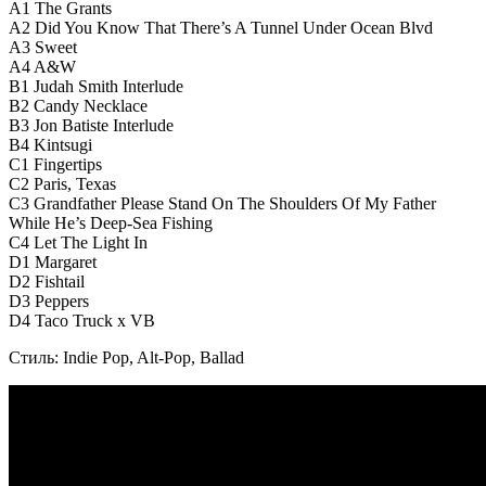
A1 The Grants
A2 Did You Know That There’s A Tunnel Under Ocean Blvd
A3 Sweet
A4 A&W
B1 Judah Smith Interlude
B2 Candy Necklace
B3 Jon Batiste Interlude
B4 Kintsugi
C1 Fingertips
C2 Paris, Texas
C3 Grandfather Please Stand On The Shoulders Of My Father
While He’s Deep-Sea Fishing
C4 Let The Light In
D1 Margaret
D2 Fishtail
D3 Peppers
D4 Taco Truck x VB
Стиль: Indie Pop, Alt-Pop, Ballad