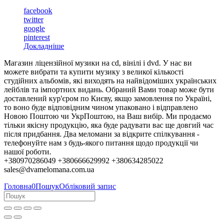
facebook
twitter
google
pinterest
Докладніше
Магазин ліцензійної музики на cd, вінілі і dvd. У нас ви
можете вибрати та купити музику з великої кількості
студійних альбомів, які виходять на найвідоміших українських
лейблів та імпортних видань. Обраний Вами товар може бути
доставлений кур'єром по Києву, якщо замовлення по Україні,
то воно буде відповідним чином упаковано і відправлено
Новою Поштою чи УкрПоштою, на Ваш вибір. Ми продаємо
тільки якісну продукцію, яка буде радувати вас ще довгий час
після придбання. Два меломани за відкрите спілкування -
телефонуйте нам з будь-якого питання щодо продукції чи
нашої роботи.
+380970286049 +380666629992 +380634285022
sales@dvamelomana.com.ua
Головна
0
Пошук
Обліковий запис
Колеги, партнери та клієнти!