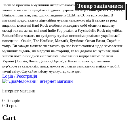
Товар закінчився
Товар закінчився
Ласкаво просимо в музичний інтернет-магазин “Два меломани”. У нас Ви
зможете знайти та придбати будь-які українські ліцензійні диски CD, DVD,
Вінілові платівки; закордонні видання з США та ЄС на всіх носіях. В
магазині представлена ліцензійна музика незалежно від її стилю та року
видання, класичні Hard Rock альбоми знаходять собі місце на нашому
складі так же легко, як і нові Indie Pop релізи, а Psychedelic Rock від лейбла
Robustfellow лежить по сусідству з усіма останніми релізами української
попсцени – Onuka, The Hardkiss, Monatik, Бумбокс, Океан Ельзи, Скрябін,
тощо. Ви завжди можете звертатись до нас із запитанням щодо замовлення
музичних видань, які відсутні на сторінці, та ми додамо всі зусилля, щоб
знайти потрібний диск чи платівку. Замовлення відправляємо по всій
Україні (Харків, Львів, Дніпро, Одеса), у Києві працює доставляння
кур’єром та самовивіз, також можна отримати замовлення майже у любій
точці світу. Слухайте якісну музику, гарного дня!
Login
/
Реєстрація
інтернет магазин
0
Товарів
0
0
грн.
Cart