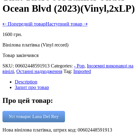
Ocean Blvd (2023)(Vinyl,2xLP)
⇠ Попередній товар
Наступний товар ⇢
1600
грн.
Вінілова платівка (Vinyl record)
Товар закінчився
SKU:
00602448591913
Categories:
- Pop
,
Іноземні виконавці на
вінілі
,
Останні надходження
Tag:
Imported
Description
Запит про товар
Про цей товар:
Усі товари: Lana Del Rey
Нова вінілова платівка, штрих код: 00602448591913