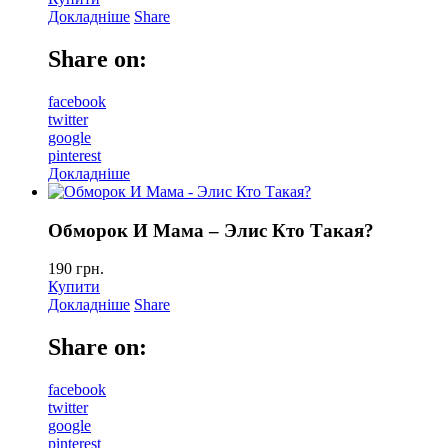
Докладніше
Share
Share on:
facebook
twitter
google
pinterest
Докладніше
Обморок И Мама – Элис Кто Такая?
190
грн.
Купити
Докладніше
Share
Share on:
facebook
twitter
google
pinterest