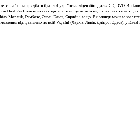
те знайти та придбати будь-які українські ліцензійні диски CD, DVD, Вінілові
чні Hard Rock альбоми знаходять собі місце на нашому складі так же легко, як і
kiss, Monatik, Бумбокс, Океан Ельзи, Скрябін, тощо. Ви завжди можете звертат
Замовлення відправляємо по всій Україні (Харків, Львів, Дніпро, Одеса), у Киє