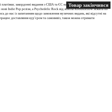
Товар закінчився
Товар закінчився
Товар закінчився
Товар закінчився
Товар закінчився
 платівки; закордонні видання з США та ЄС на всіх носіях. В магазині
 нові Indie Pop релізи, а Psychedelic Rock від лейбла Robustfellow лежить по
ись до нас із запитанням щодо замовлення музичних видань, які відсутні на
ві працює доставляння кур’єром та самовивіз, також можна отримати