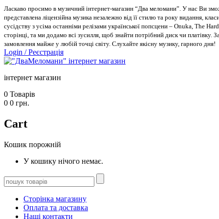
Ласкаво просимо в музичний інтернет-магазин “Два меломани”. У нас Ви зможе
представлена ліцензійна музика незалежно від її стилю та року видання, класи
сусідству з усіма останніми релізами української попсцени – Onuka, The Hard
сторінці, та ми додамо всі зусилля, щоб знайти потрібний диск чи платівку. 
замовлення майже у любій точці світу. Слухайте якісну музику, гарного дня!
Login
/
Реєстрація
інтернет магазин
0
Товарів
0
0
грн.
Cart
Кошик порожній
У кошику нічого немає.
Сторінка магазину
Оплата та доставка
Наші контакти