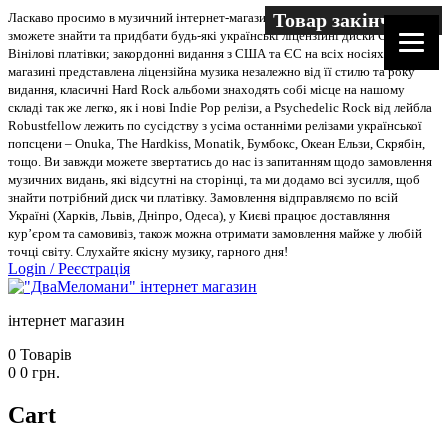
Товар закінчився
Товар закінчився
Товар закінчився
Товар закінчився
Товар закінчився
Товар закінчився
Ласкаво просимо в музичний інтернет-магазин “Два меломани”. У нас Ви
зможете знайти та придбати будь-які українські ліцензійні диски CD, DVD,
Вінілові платівки; закордонні видання з США та ЄС на всіх носіях. В
магазині представлена ліцензійна музика незалежно від її стилю та року
видання, класичні Hard Rock альбоми знаходять собі місце на нашому
складі так же легко, як і нові Indie Pop релізи, а Psychedelic Rock від лейбла
Robustfellow лежить по сусідству з усіма останніми релізами української
попсцени – Onuka, The Hardkiss, Monatik, Бумбокс, Океан Ельзи, Скрябін,
тощо. Ви завжди можете звертатись до нас із запитанням щодо замовлення
музичних видань, які відсутні на сторінці, та ми додамо всі зусилля, щоб
знайти потрібний диск чи платівку. Замовлення відправляємо по всій
Україні (Харків, Львів, Дніпро, Одеса), у Києві працює доставляння
кур’єром та самовивіз, також можна отримати замовлення майже у любій
точці світу. Слухайте якісну музику, гарного дня!
Login
/
Реєстрація
інтернет магазин
0
Товарів
0
0
грн.
Cart