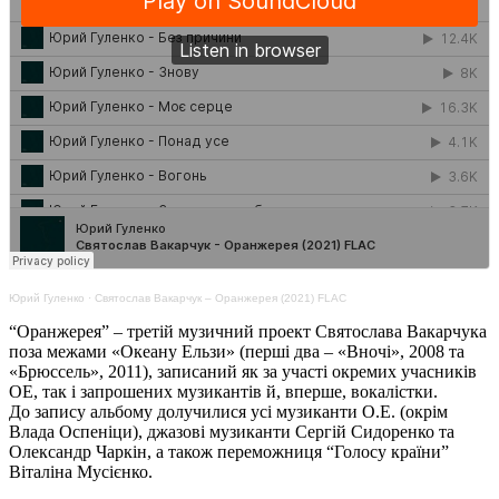
Юрий Гуленко
·
Святослав Вакарчук – Оранжерея (2021) FLAC
“Оранжерея” – третій музичний проект Святослава Вакарчука
поза межами «Океану Ельзи» (перші два – «Вночі», 2008 та
«Брюссель», 2011), записаний як за участі окремих учасників
ОЕ, так і запрошених музикантів й, вперше, вокалістки.
До запису альбому долучилися усі музиканти О.Е. (окрім
Влада Оспеніци), джазові музиканти Сергій Сидоренко та
Олександр Чаркін, а також переможниця “Голосу країни”
Віталіна Мусієнко.