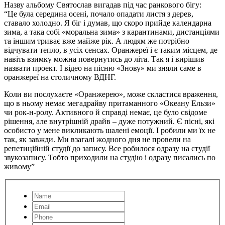
Назву альбому Святослав вигадав під час ранкового бігу:
“Це була середина осені, почало опадати листя з дерев,
ставало холодно. Я біг і думав, що скоро прийде календарна
зима, а така собі «моральна зима» з карантинами, дистанціями
та іншим триває вже майже рік. А людям же потрібно
відчувати тепло, в усіх сенсах. Оранжереї і є таким місцем, де
навіть взимку можна повернутись до літа. Так я і вирішив
назвати проект. І відео на пісню «Знову» ми зняли саме в
оранжереї на столичному ВДНГ.
Коли ви послухаєте «Оранжерею», може скластися враження,
що в ньому немає мегадрайву притаманного «Океану Ельзи»
чи рок-н-ролу. Активного й справді немає, це було свідоме
рішення, але внутрішній драйв – дуже потужний. Є пісні, які
особисто у мене викликають шалені емоції. І робили ми їх не
так, як завжди. Ми взагалі жодного дня не провели на
репетиційній студії до запису. Все робилося одразу на студії
звукозапису. Тобто приходили на студію і одразу писались по
живому”