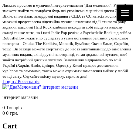
Ласкаво просимо в музичний інтернет-магазин “Два меломани”. У нас Ви
зможете знайти та придбати будь-які українські ліцензійні диски CD, DVD,
Вінілові платівки; закордонні видання з США та ЄС на всіх носіях. В
магазині представлена ліцензійна музика незалежно від її стилю та року
видання, класичні Hard Rock альбоми знаходять собі місце на нашому
складі так же легко, як і нові Indie Pop релізи, а Psychedelic Rock від лейбла
Robustfellow лежить по сусідству з усіма останніми релізами української
попсцени – Onuka, The Hardkiss, Monatik, Бумбокс, Океан Ельзи, Скрябін,
тощо. Ви завжди можете звертатись до нас із запитанням щодо замовлення
музичних видань, які відсутні на сторінці, та ми додамо всі зусилля, щоб
знайти потрібний диск чи платівку. Замовлення відправляємо по всій
Україні (Харків, Львів, Дніпро, Одеса), у Києві працює доставляння
кур’єром та самовивіз, також можна отримати замовлення майже у любій
точці світу. Слухайте якісну музику, гарного дня!
Login
/
Реєстрація
інтернет магазин
0
Товарів
0
0
грн.
Cart