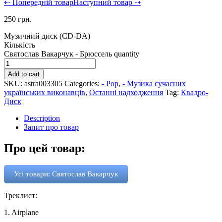
⇠ Попередній товар
Наступний товар ⇢
250
грн.
Музичний диск (CD-DA)
Кількість
Святослав Вакарчук - Брюссель quantity
Add to cart
SKU:
astra003305
Categories:
- Pop
,
- Музика сучасних
українських виконавців
,
Останні надходження
Tag:
Квадро-
Диск
Description
Запит про товар
Про цей товар:
Усі товари: Святослав Вакарчук
Треклист:
1. Airplane