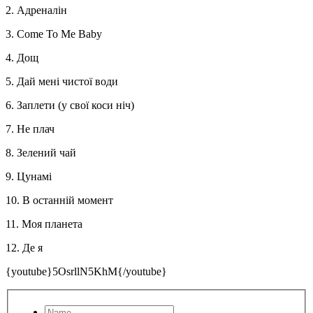
2. Адреналін
3. Come To Me Baby
4. Дощ
5. Дай мені чистої води
6. Заплети (у свої коси ніч)
7. Не плач
8. Зелений чай
9. Цунамі
10. В останній момент
11. Моя планета
12. Де я
{youtube}5OsrllN5KhM{/youtube}