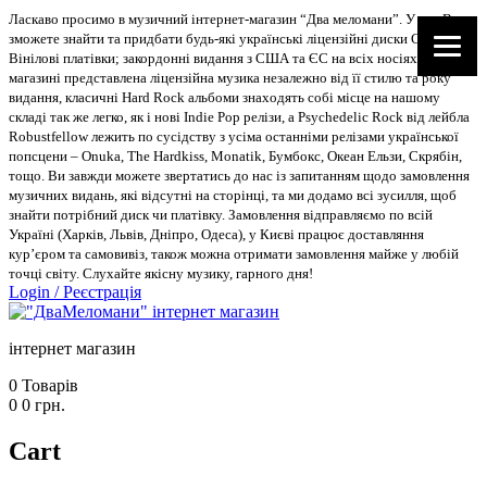
Ласкаво просимо в музичний інтернет-магазин “Два меломани”. У нас Ви
зможете знайти та придбати будь-які українські ліцензійні диски CD, DVD,
Вінілові платівки; закордонні видання з США та ЄС на всіх носіях. В
магазині представлена ліцензійна музика незалежно від її стилю та року
видання, класичні Hard Rock альбоми знаходять собі місце на нашому
складі так же легко, як і нові Indie Pop релізи, а Psychedelic Rock від лейбла
Robustfellow лежить по сусідству з усіма останніми релізами української
попсцени – Onuka, The Hardkiss, Monatik, Бумбокс, Океан Ельзи, Скрябін,
тощо. Ви завжди можете звертатись до нас із запитанням щодо замовлення
музичних видань, які відсутні на сторінці, та ми додамо всі зусилля, щоб
знайти потрібний диск чи платівку. Замовлення відправляємо по всій
Україні (Харків, Львів, Дніпро, Одеса), у Києві працює доставляння
кур’єром та самовивіз, також можна отримати замовлення майже у любій
точці світу. Слухайте якісну музику, гарного дня!
Login
/
Реєстрація
інтернет магазин
0
Товарів
0
0
грн.
Cart