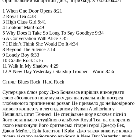
Оригінальний імпортний диск, штрихкод: 810020504477
1 When One Door Opens 8:21
2 Royal Tea 4:38
3 High Class Girl 5:41
4 Lookout Man! 6:49
5 Why Does It Take So Long To Say Goodbye 9:34
6 A Conversation With Alice 7:35
7 I Didn’t Think She Would Do It 4:34
8 Beyond The Silence 7:14
9 Lonely Boy 6:33
10 Cradle Rock 5:16
11 Walk In My Shadow 4:29
12 A New Day Yesterday / Starship Trooper – Wurm 8:56
Стиль: Blues Rock, Hard Rock
Суперзірка блюз-року Джо Бонамаса вирішив виконувати
свою абсолютно нову музику для шанувальників посеред
глобального припинення розваг. Це призвело до неймовірного
живого концерту в легендарному Ryman Auditorium у
Нешвіллі, штат Теннесі. Це спеціальне шоу включає пісні з
його останнього студійного альбому Royal Tea, на створення
якого надихнули його британські гітарні герої Джефф Бек,
Джон Мейол, Ерік Клептон і Крім. Джо також виконує кілька
пісень зі свого дебютного альбому A New Day Yesterday, який