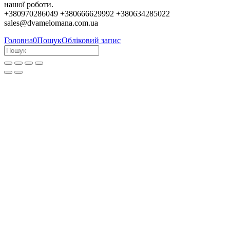
нашої роботи.
+380970286049 +380666629992 +380634285022
sales@dvamelomana.com.ua
Головна
0
Пошук
Обліковий запис
Колеги, партнери та клієнти!
Це було чудове десятиліття. Понад 12 років ми працювали та
спілкувалися з величезною кількістю прекрасних людей. Багато 
стали не просто замовниками у звичайному інтернет-магазині, 
приятелями, цікавими співрозмовниками та навіть друзями. Бу
приємно знаходити та радувати вас рідкісними виданнями або 
нову музику, яка потім ставала улюбленою. Дякуємо вам усім за
емоції!
На жаль, війна триває. Ворожа російська недоімперія продовжу
знищувати наші міста та вбивати людей. Засновник та основни
працівник магазину доєднався до лав захисників України, бо я
прийдуть, вас усіх змушуватимуть слухати тільки шансон та Лє
Наразі магазин буде переведено у режим каталогу. Ви все ще з
переглядати наш асортимент, але замовлення тимчасово не