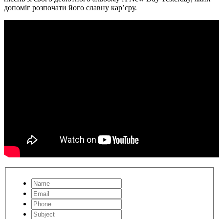
допоміг розпочати його славну кар’єру.