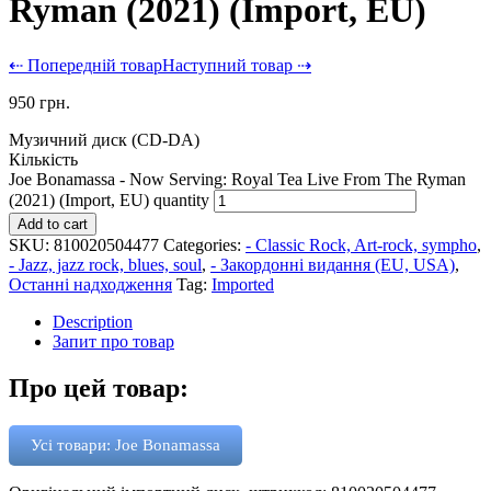
Ryman (2021) (Import, EU)
⇠ Попередній товар
Наступний товар ⇢
950
грн.
Музичний диск (CD-DA)
Кількість
Joe Bonamassa - Now Serving: Royal Tea Live From The Ryman
(2021) (Import, EU) quantity
Add to cart
SKU:
810020504477
Categories:
- Classic Rock, Art-rock, sympho
,
- Jazz, jazz rock, blues, soul
,
- Закордонні видання (EU, USA)
,
Останні надходження
Tag:
Imported
Description
Запит про товар
Про цей товар:
Усі товари: Joe Bonamassa