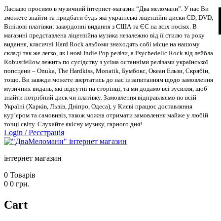
Ласкаво просимо в музичний інтернет-магазин “Два меломани”. У нас Ви
зможете знайти та придбати будь-які українські ліцензійні диски CD, DVD,
Вінілові платівки; закордонні видання з США та ЄС на всіх носіях. В
магазині представлена ліцензійна музика незалежно від її стилю та року
видання, класичні Hard Rock альбоми знаходять собі місце на нашому
складі так же легко, як і нові Indie Pop релізи, а Psychedelic Rock від лейбла
Robustfellow лежить по сусідству з усіма останніми релізами української
попсцени – Onuka, The Hardkiss, Monatik, Бумбокс, Океан Ельзи, Скрябін,
тощо. Ви завжди можете звертатись до нас із запитанням щодо замовлення
музичних видань, які відсутні на сторінці, та ми додамо всі зусилля, щоб
знайти потрібний диск чи платівку. Замовлення відправляємо по всій
Україні (Харків, Львів, Дніпро, Одеса), у Києві працює доставляння
кур’єром та самовивіз, також можна отримати замовлення майже у любій
точці світу. Слухайте якісну музику, гарного дня!
Login
/
Реєстрація
інтернет магазин
0
Товарів
0
0
грн.
Cart