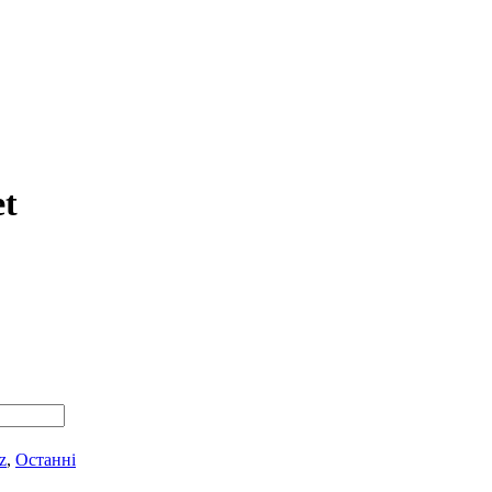
et
z
,
Останні