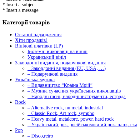
* Insert a subject
* Insert a message
Категорії товарів
Останні надходження
Хіти продажів!
Вінілові платівки (LP)
Іноземні виконавці на вінілі
Український вініл
Закордонні видання, подарункові видання
– Закордонні видання (EU, USA, …)
– Подарункові видання
Українська музика
– Видавництво “Країна Мрій”
– Музика сучасних українських виконавців
– Народні пісні, народні інструменти, естрада
Rock
– Alternative rock, nu metal, industrial
– Classic Rock, Art-rock, sympho
– Heavy metal, metalcore, power, hard rock
– Український рок, російськомовний рок, панк, ска
Pop
– Disco,retro