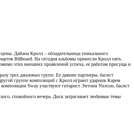
сцены. Дайана Кролл – обладательница уникального
чартов Billboard. На сегодня альбомы принесли Кролл пять
омимо этих внешних проявлений успеха, ее работам присуща и
азу трех джазовых групп. Ее давние партнеры, басист
 другой группе композиций с Кролл играют ударник Карем
 в композиции Sway участвуют гитарист Энтони Уилсон, басист
хого, спокойного вечера. Диск затрагивает любимые темы