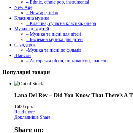
– Ethnic, ethnic pop, instrumental
New Age
– New age, relax
Класична музика
– Класика, сучасна класика, опера
Музика для дітей
– Музика та пісні для дітей
– Іноземна музика для дітей
Саундтрек
-Музика та пісні до фільмів
Шансон
– Авторська пісня, поп-шансон, шансон
Популярні товари
Lana Del Rey – Did You Know That There’s A T
1600
грн.
Read more
Докладніше
Share
Share on: