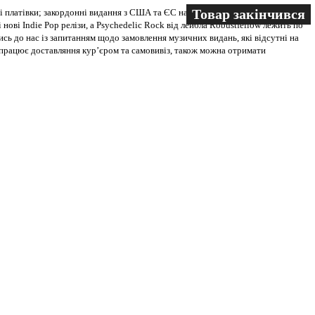
Товар закінчився
Товар закінчився
 платівки; закордонні видання з США та ЄС на всіх носіях. В магазині
 нові Indie Pop релізи, а Psychedelic Rock від лейбла Robustfellow лежить по
ись до нас із запитанням щодо замовлення музичних видань, які відсутні на
ві працює доставляння кур’єром та самовивіз, також можна отримати