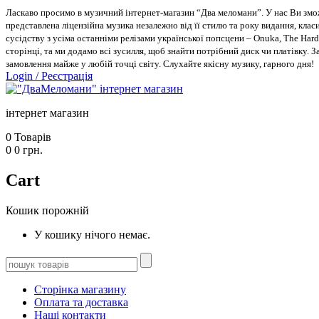
Ласкаво просимо в музичний інтернет-магазин “Два меломани”. У нас Ви зможе
представлена ліцензійна музика незалежно від її стилю та року видання, класи
сусідству з усіма останніми релізами української попсцени – Onuka, The Hard
сторінці, та ми додамо всі зусилля, щоб знайти потрібний диск чи платівку. 
замовлення майже у любій точці світу. Слухайте якісну музику, гарного дня!
Login
/
Реєстрація
інтернет магазин
0
Товарів
0
0
грн.
Cart
Кошик порожній
У кошику нічого немає.
Сторінка магазину
Оплата та доставка
Наші контакти