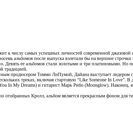
ежит к числу самых успешных личностей современной джазовой 
восемь альбомов после выпуска взлетали бы на верхние строчки 
. Девять ее альбомов стали золотыми и три платиновыми. Но п
ой традицией.
оянным продюсером Томми ЛиПумой, Дайана выступает лидером ср
скольких треках, включая стартовую “Like Someone In Love”. В
e You In My Dreams) и гитарист Марк Рибо (Moonglow). Наконец,
но отобранных Кролл, альбом является прекрасным фоном для ти