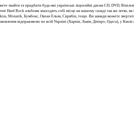
те знайти та придбати будь-які українські ліцензійні диски CD, DVD, Вінілові
чні Hard Rock альбоми знаходять собі місце на нашому складі так же легко, як і
kiss, Monatik, Бумбокс, Океан Ельзи, Скрябін, тощо. Ви завжди можете звертат
Замовлення відправляємо по всій Україні (Харків, Львів, Дніпро, Одеса), у Киє