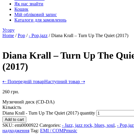
Як нас знайти
Кошик
Мій обліковий запис
Каталоги для замовленнь
Угору
Home
/
Pop
/
- Pop,jazz
/ Diana Krall – Turn Up The Quiet (2017)
Diana Krall – Turn Up The Qui
(2017)
⇠ Попередній товар
Наступний товар ⇢
260
грн.
Музичний диск (CD-DA)
Кількість
Diana Krall - Turn Up The Quiet (2017) quantity
Add to cart
SKU:
emi0000922
Categories:
- Jazz, jazz rock, blues, soul
,
- Pop,jaz
надходження
Tag:
EMI / COMPmusic