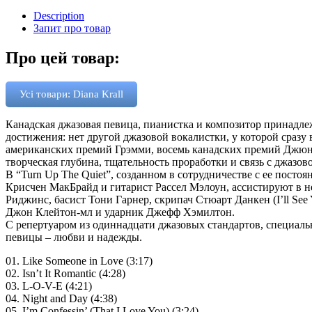
Description
Запит про товар
Про цей товар:
Усі товари: Diana Krall
Канадская джазовая певица, пианистка и композитор принадл
достижения: нет другой джазовой вокалистки, у которой сразу 
американских премий Грэмми, восемь канадских премий Джюно
творческая глубина, тщательность проработки и связь с джазов
В “Turn Up The Quiet”, созданном в сотрудничестве с ее пост
Крисчен МакБрайд и гитарист Рассел Мэлоун, ассистируют в не
Риджинс, басист Тони Гарнер, скрипач Стюарт Данкен (I’ll Se
Джон Клейтон-мл и ударник Джефф Хэмилтон.
C репертуаром из одиннадцати джазовых стандартов, специаль
певицы – любви и надежды.
01. Like Someone in Love (3:17)
02. Isn’t It Romantic (4:28)
03. L-O-V-E (4:21)
04. Night and Day (4:38)
05. I’m Confessin’ (That I Love You) (3:24)