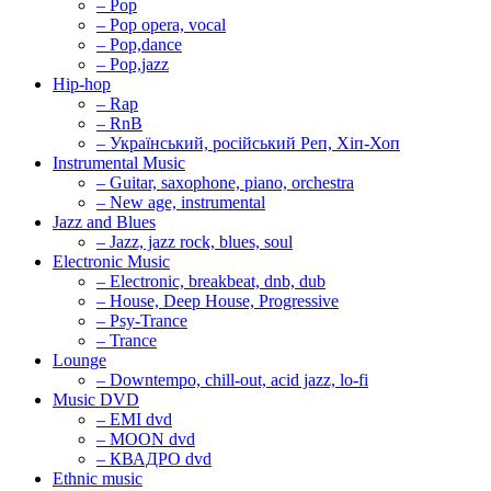
– Pop
– Pop opera, vocal
– Pop,dance
– Pop,jazz
Hip-hop
– Rap
– RnB
– Український, російський Реп, Хіп-Хоп
Instrumental Music
– Guitar, saxophone, piano, orchestra
– New age, instrumental
Jazz and Blues
– Jazz, jazz rock, blues, soul
Electronic Music
– Electronic, breakbeat, dnb, dub
– House, Deep House, Progressive
– Psy-Trance
– Trance
Lounge
– Downtempo, chill-out, acid jazz, lo-fi
Music DVD
– EMI dvd
– MOON dvd
– КВАДРО dvd
Ethnic music