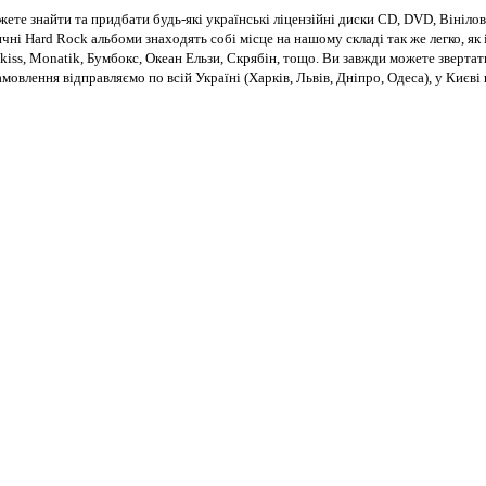
те знайти та придбати будь-які українські ліцензійні диски CD, DVD, Вінілові
чні Hard Rock альбоми знаходять собі місце на нашому складі так же легко, як і
kiss, Monatik, Бумбокс, Океан Ельзи, Скрябін, тощо. Ви завжди можете звертат
Замовлення відправляємо по всій Україні (Харків, Львів, Дніпро, Одеса), у Киє