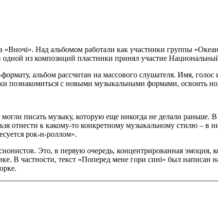
ка «Вночі». Над альбомом работали как участники группы «Океа
си одной из композиций пластинки принял участие Национальны
формату, альбом рассчитан на массового слушателя. Имя, голос 
ки познакомиться с новыми музыкальными формами, освоить но
могли писать музыку, которую еще никогда не делали раньше. В
ьзя отнести к какому-то конкретному музыкальному стилю – в них
есуется рок-н-роллом».
онистов. Это, в первую очередь, концентрированная эмоция, ко
ке. В частности, текст «Поперед мене гори сині» был написан н
орке.