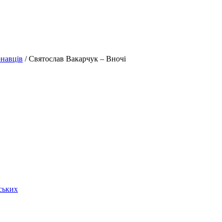
онавців
/ Святослав Вакарчук – Вночі
ських