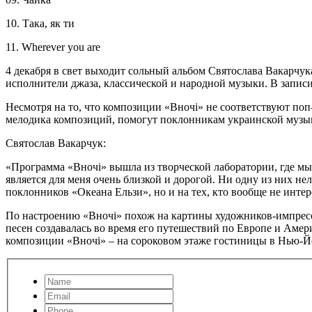
10. Така, як ти
11. Wherever you are
4 декабря в свет выходит сольный альбом Святослава Вакарчу
исполнители джаза, классической и народной музыки. В запи
Несмотря на то, что композиции «Вночі» не соответствуют поп-
мелодика композиций, помогут поклонникам украинской музы
Святослав Вакарчук:
«Программа «Вночі» вышла из творческой лаборатории, где мы 
является для меня очень близкой и дорогой. Ни одну из них нел
поклонников «Океана Ельзи», но и на тех, кто вообще не интер
По настроению «Вночі» похож на картины художников-импресси
песен создавалась во время его путешествий по Европе и Амери
композиции «Вночі» – на сороковом этаже гостиницы в Нью-Й