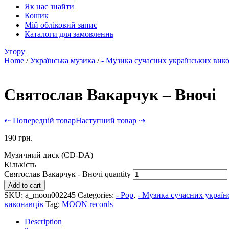
Як нас знайти
Кошик
Мій обліковий запис
Каталоги для замовленнь
Угору
Home
/
Українська музика
/
- Музика сучасних українських вик
Святослав Вакарчук – Вночі
⇠ Попередній товар
Наступний товар ⇢
190
грн.
Музичний диск (CD-DA)
Кількість
Святослав Вакарчук - Вночі quantity
Add to cart
SKU:
a_moon002245
Categories:
- Pop
,
- Музика сучасних україн
виконавців
Tag:
MOON records
Description