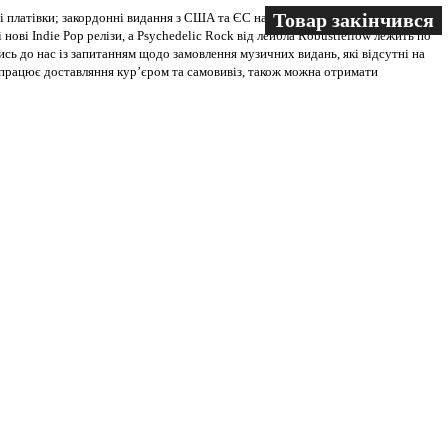
Товар закінчився
Товар закінчився
 платівки; закордонні видання з США та ЄС на всіх носіях. В магазині
 нові Indie Pop релізи, а Psychedelic Rock від лейбла Robustfellow лежить по
ись до нас із запитанням щодо замовлення музичних видань, які відсутні на
ві працює доставляння кур’єром та самовивіз, також можна отримати