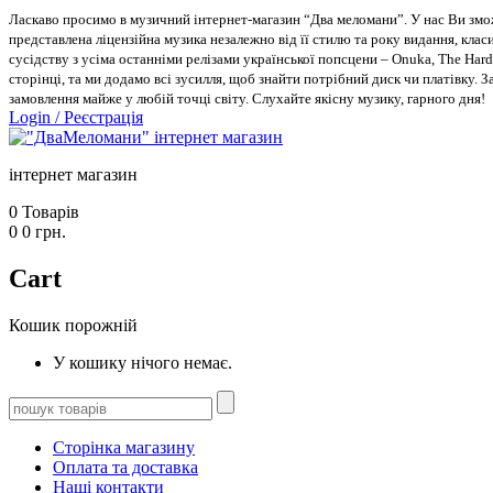
Ласкаво просимо в музичний інтернет-магазин “Два меломани”. У нас Ви зможе
представлена ліцензійна музика незалежно від її стилю та року видання, класи
сусідству з усіма останніми релізами української попсцени – Onuka, The Hard
сторінці, та ми додамо всі зусилля, щоб знайти потрібний диск чи платівку. 
замовлення майже у любій точці світу. Слухайте якісну музику, гарного дня!
Login
/
Реєстрація
інтернет магазин
0
Товарів
0
0
грн.
Cart
Кошик порожній
У кошику нічого немає.
Сторінка магазину
Оплата та доставка
Наші контакти