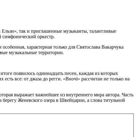
н Ельзи», так и приглашенные музыканты, талантливые
й симфонический оркестр.
и особенная, характерная только для Святослава Вакарчука
вые музыкальные территории.
 итоге появилось одиннадцать песен, каждая из которых
 есть все: от джаза до регги. «Вночі» рассчитан не только на
торая выражает важнейшее из внутреннего мира автора. Часть
а берегу Женевского озера в Швейцарии, а слова титульной