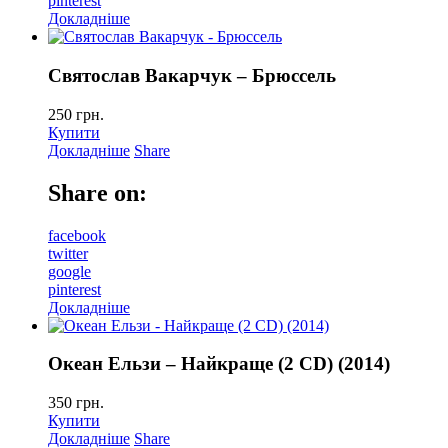
pinterest
Докладніше
Святослав Вакарчук – Брюссель
250
грн.
Купити
Докладніше
Share
Share on:
facebook
twitter
google
pinterest
Докладніше
Океан Ельзи – Найкраще (2 CD) (2014)
350
грн.
Купити
Докладніше
Share