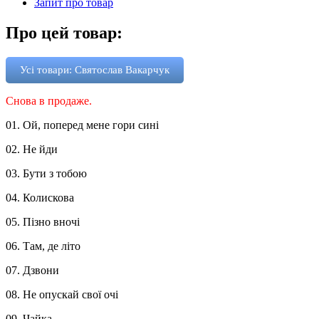
Запит про товар
Про цей товар:
Усі товари: Святослав Вакарчук
Снова в продаже.
01. Ой, поперед мене гори сині
02. Не йди
03. Бути з тобою
04. Колискова
05. Пізно вночі
06. Там, де літо
07. Дзвони
08. Не опускай свої очі
09. Чайка