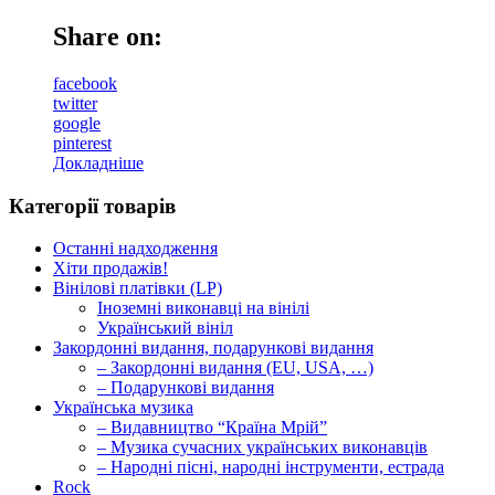
Share on:
facebook
twitter
google
pinterest
Докладніше
Категорії товарів
Останні надходження
Хіти продажів!
Вінілові платівки (LP)
Іноземні виконавці на вінілі
Український вініл
Закордонні видання, подарункові видання
– Закордонні видання (EU, USA, …)
– Подарункові видання
Українська музика
– Видавництво “Країна Мрій”
– Музика сучасних українських виконавців
– Народні пісні, народні інструменти, естрада
Rock