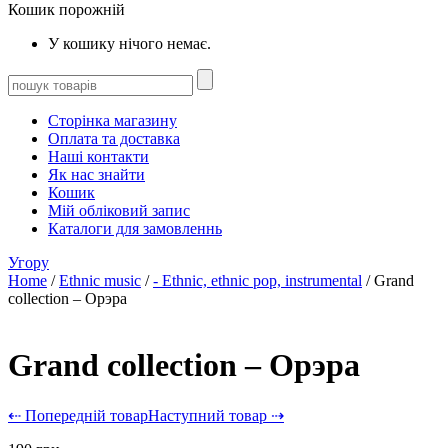
Кошик порожній
У кошику нічого немає.
Сторінка магазину
Оплата та доставка
Наші контакти
Як нас знайти
Кошик
Мій обліковий запис
Каталоги для замовленнь
Угору
Home
/
Ethnic music
/
- Ethnic, ethnic pop, instrumental
/ Grand
collection – Орэра
Grand collection – Орэра
⇠ Попередній товар
Наступний товар ⇢