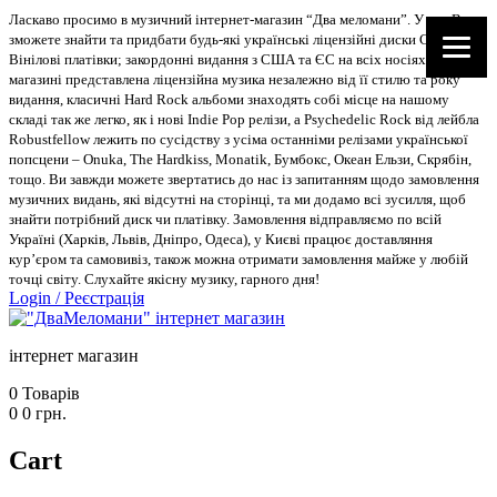
Ласкаво просимо в музичний інтернет-магазин “Два меломани”. У нас Ви
зможете знайти та придбати будь-які українські ліцензійні диски CD, DVD,
Вінілові платівки; закордонні видання з США та ЄС на всіх носіях. В
магазині представлена ліцензійна музика незалежно від її стилю та року
видання, класичні Hard Rock альбоми знаходять собі місце на нашому
складі так же легко, як і нові Indie Pop релізи, а Psychedelic Rock від лейбла
Robustfellow лежить по сусідству з усіма останніми релізами української
попсцени – Onuka, The Hardkiss, Monatik, Бумбокс, Океан Ельзи, Скрябін,
тощо. Ви завжди можете звертатись до нас із запитанням щодо замовлення
музичних видань, які відсутні на сторінці, та ми додамо всі зусилля, щоб
знайти потрібний диск чи платівку. Замовлення відправляємо по всій
Україні (Харків, Львів, Дніпро, Одеса), у Києві працює доставляння
кур’єром та самовивіз, також можна отримати замовлення майже у любій
точці світу. Слухайте якісну музику, гарного дня!
Login
/
Реєстрація
інтернет магазин
0
Товарів
0
0
грн.
Cart