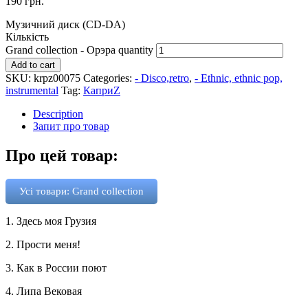
190
грн.
Музичний диск (CD-DA)
Кількість
Grand collection - Орэра quantity
Add to cart
SKU:
krpz00075
Categories:
- Disco,retro
,
- Ethnic, ethnic pop,
instrumental
Tag:
КаприZ
Description
Запит про товар
Про цей товар:
Усі товари: Grand collection
1. Здесь моя Грузия
2. Прости меня!
3. Как в России поют
4. Липа Вековая