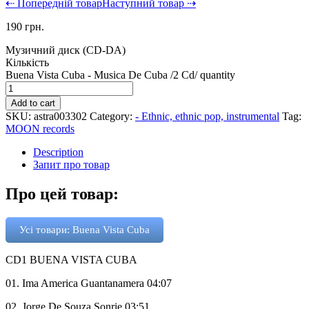
⇠ Попередній товар
Наступний товар ⇢
190
грн.
Музичний диск (CD-DA)
Кількість
Buena Vista Cuba - Musica De Cuba /2 Cd/ quantity
Add to cart
SKU:
astra003302
Category:
- Ethnic, ethnic pop, instrumental
Tag:
MOON records
Description
Запит про товар
Про цей товар:
Усі товари: Buena Vista Cuba
CD1 BUENA VISTA CUBA
01. Ima America Guantanamera 04:07
02. Jorge De Souza Sonrie 03:51