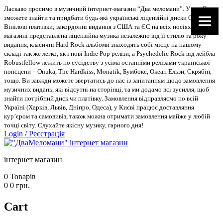
Ласкаво просимо в музичний інтернет-магазин “Два меломани”. У нас Ви
зможете знайти та придбати будь-які українські ліцензійні диски CD, DVD,
Вінілові платівки; закордонні видання з США та ЄС на всіх носіях. В
магазині представлена ліцензійна музика незалежно від її стилю та року
видання, класичні Hard Rock альбоми знаходять собі місце на нашому
складі так же легко, як і нові Indie Pop релізи, а Psychedelic Rock від лейбла
Robustfellow лежить по сусідству з усіма останніми релізами української
попсцени – Onuka, The Hardkiss, Monatik, Бумбокс, Океан Ельзи, Скрябін,
тощо. Ви завжди можете звертатись до нас із запитанням щодо замовлення
музичних видань, які відсутні на сторінці, та ми додамо всі зусилля, щоб
знайти потрібний диск чи платівку. Замовлення відправляємо по всій
Україні (Харків, Львів, Дніпро, Одеса), у Києві працює доставляння
кур’єром та самовивіз, також можна отримати замовлення майже у любій
точці світу. Слухайте якісну музику, гарного дня!
Login
/
Реєстрація
інтернет магазин
0
Товарів
0
0
грн.
Cart