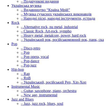
– Подарункові видання
Українська музика
– Видавництво “Країна Мрій”
– Музика сучасних українських виконавців
– Народні пісні, народні інструменти, естрада
Rock
– Alternative rock, nu metal, industrial
– Classic Rock, Art-rock, sympho
– Heavy metal, metalcore, power, hard rock
– Український рок, російськомовний рок, панк, ска
Pop
– Disco,retro
– Pop
– Pop opera, vocal
– Pop,dance
– Pop,jazz
Hip-hop
– Rap
– RnB
– Український, російський Реп, Хіп-Хоп
Instrumental Music
– Guitar, saxophone, piano, orchestra
– New age, instrumental
Jazz and Blues
– Jazz, jazz rock, blues, soul