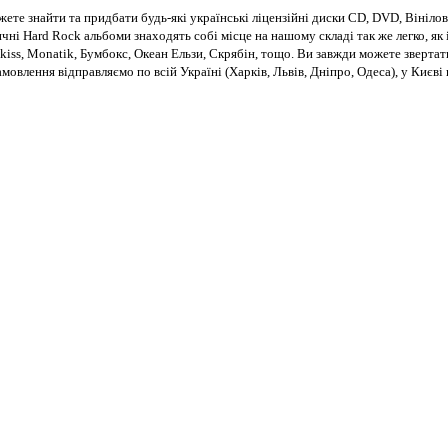
те знайти та придбати будь-які українські ліцензійні диски CD, DVD, Вінілові
чні Hard Rock альбоми знаходять собі місце на нашому складі так же легко, як і
kiss, Monatik, Бумбокс, Океан Ельзи, Скрябін, тощо. Ви завжди можете звертат
Замовлення відправляємо по всій Україні (Харків, Львів, Дніпро, Одеса), у Киє