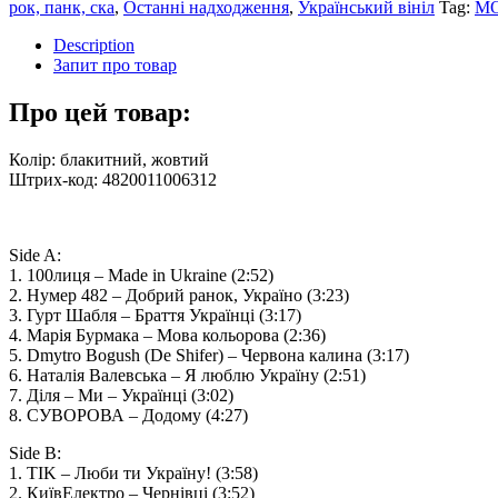
рок, панк, ска
,
Останні надходження
,
Український вініл
Tag:
MO
Description
Запит про товар
Про цей товар:
Колір: блакитний, жовтий
Штрих-код: 4820011006312
Side A:
1. 100лиця – Made in Ukraine (2:52)
2. Нумер 482 – Добрий ранок, Україно (3:23)
3. Гурт Шабля – Браття Українці (3:17)
4. Марія Бурмака – Мова кольорова (2:36)
5. Dmytro Bogush (De Shifer) – Червона калина (3:17)
6. Наталія Валевська – Я люблю Україну (2:51)
7. Дiля – Ми – Українці (3:02)
8. СУВОРОВА – Додому (4:27)
Side B:
1. TIK – Люби ти Україну! (3:58)
2. КиївЕлектро – Чернiвцi (3:52)