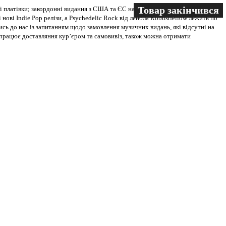
Товар закінчився
Товар закінчився
 платівки; закордонні видання з США та ЄС на всіх носіях. В магазині
 нові Indie Pop релізи, а Psychedelic Rock від лейбла Robustfellow лежить по
ись до нас із запитанням щодо замовлення музичних видань, які відсутні на
ві працює доставляння кур’єром та самовивіз, також можна отримати