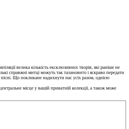
омпіляції велика кількість ексклюзивних творів, які раніше не
тількі справжні митці можуть так талановито і яскраво передати
ю пісні. Що покликане надихнути нас усіх разом, однією
центральне місце у вашій приватній колекції, а також може