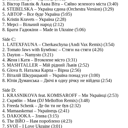
3. Віктор Павлік & Аква Віта – Сяйво зеленого міста (3:40)
4. STEBELSKA – Україна єдина (Orchestra Version) (3:29)
5. АВТОР – Все буде Україна (5:05)
6. Kristin Kravets – Україна (2:28)
7. Мерсі – Вільний народ (2:12)
8. Брати Гадюкiни – Made in Ukraine (5:06)
Side C:
1. LATEXFAUNA – Cherkaschyna (Andi Vax Remix) (3:54)
2. Tomato Jaws with Бумбокс – Стяги на стяги (4:26)
3. Dayton – Namysto (3:21)
4. Женя і Катя – Втомлене місто (3:31)
5. MASHTALLER – Мій рідний Львів (2:52)
6. Glova ft. Наталка Карпа – Вірна (2:56)
7. Віталій Шкурацький – Україна понад усе (3:00)
8. Юлія Думанська – Двiчi в одну рiчку не вiйдеш (2:54)
Side D:
1. KRASNIKOVA feat. KOMISAROFF – Ми Українці (2:53)
2. Скрябiн – Мам (DJ Melloffon Remix) (3:48)
3. Freeda Schenk – Де би ти не був (2:32)
4. Mamaaskemai – Українець (2:41)
5. DAKOOKA – Злива (3:15)
6. The ВЙО – Нам пороблено (4:23)
7. SVOЇ – I Love Ukraine (3:01)