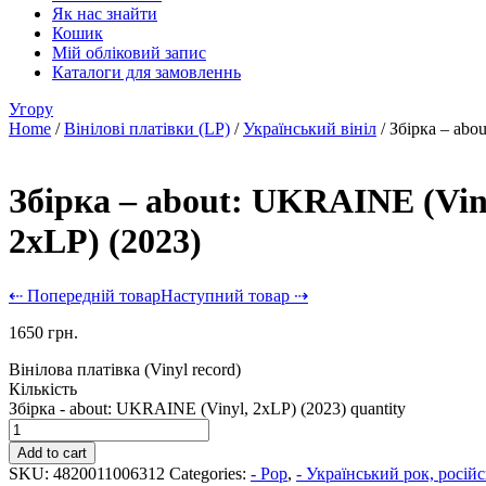
Як нас знайти
Кошик
Мій обліковий запис
Каталоги для замовленнь
Угору
Home
/
Вінілові платівки (LP)
/
Український вініл
/ Збірка – abo
Збірка – about: UKRAINE (Vin
2xLP) (2023)
⇠ Попередній товар
Наступний товар ⇢
1650
грн.
Вінілова платівка (Vinyl record)
Кількість
Збірка - about: UKRAINE (Vinyl, 2xLP) (2023) quantity
Add to cart
SKU:
4820011006312
Categories:
- Pop
,
- Український рок, росі