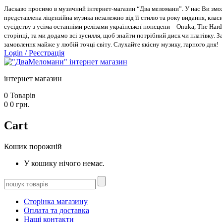
Ласкаво просимо в музичний інтернет-магазин “Два меломани”. У нас Ви зможе
представлена ліцензійна музика незалежно від її стилю та року видання, класи
сусідству з усіма останніми релізами української попсцени – Onuka, The Hard
сторінці, та ми додамо всі зусилля, щоб знайти потрібний диск чи платівку. 
замовлення майже у любій точці світу. Слухайте якісну музику, гарного дня!
Login
/
Реєстрація
інтернет магазин
0
Товарів
0
0
грн.
Cart
Кошик порожній
У кошику нічого немає.
Сторінка магазину
Оплата та доставка
Наші контакти