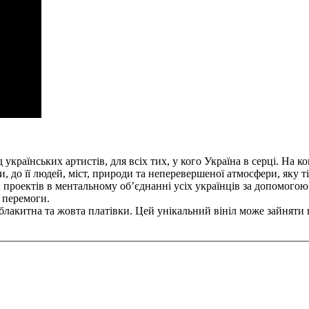
д українських артистів, для всіх тих, у кого Україна в серці. На к
и, до її людей, міст, природи та неперевершеної атмосфери, яку 
х проектів в ментальному обʼєднанні усіх українців за допомого
 перемоги.
блакитна та жовта платівки. Цей унікальний вініл може зайняти 