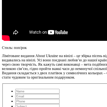
Стиль: поп/рок
Лімітоване видання About Ukraine на вінілі – це збірка пісень ві
видавались на вінілі. Усі вони поєднані любовʼю до нашої країн
через свою творчість. Як кажуть самі виконавці – мета подібни
великою сімʼєю, гідно пройти важкі часи до неминучої спільної
Видання складається з двох платівок у символічних кольорах – 
стати чудовим та оригінальним подарунком.