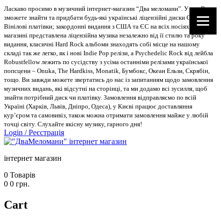
Ласкаво просимо в музичний інтернет-магазин “Два меломани”. У нас Ви
зможете знайти та придбати будь-які українські ліцензійні диски CD, DVD,
Вінілові платівки; закордонні видання з США та ЄС на всіх носіях. В
магазині представлена ліцензійна музика незалежно від її стилю та року
видання, класичні Hard Rock альбоми знаходять собі місце на нашому
складі так же легко, як і нові Indie Pop релізи, а Psychedelic Rock від лейбла
Robustfellow лежить по сусідству з усіма останніми релізами української
попсцени – Onuka, The Hardkiss, Monatik, Бумбокс, Океан Ельзи, Скрябін,
тощо. Ви завжди можете звертатись до нас із запитанням щодо замовлення
музичних видань, які відсутні на сторінці, та ми додамо всі зусилля, щоб
знайти потрібний диск чи платівку. Замовлення відправляємо по всій
Україні (Харків, Львів, Дніпро, Одеса), у Києві працює доставляння
кур’єром та самовивіз, також можна отримати замовлення майже у любій
точці світу. Слухайте якісну музику, гарного дня!
Login
/
Реєстрація
інтернет магазин
0
Товарів
0
0
грн.
Cart