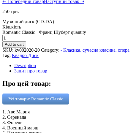
⇠ Попередній товар
Наступний товар ⇢
250
грн.
Музичний диск (CD-DA)
Кількість
Romantic Classic - Франц Шуберт quantity
Add to cart
SKU:
kv002020-20
Category:
- Класика, сучасна класика, опера
Tag:
Квадро-Диск
Description
Запит про товар
Про цей товар:
Усі товари: Romantic Classic
1. Аве Мария
2. Серенада
3. Форель
4. Военный марш