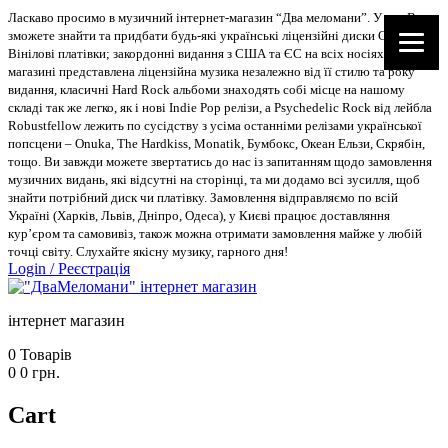
Ласкаво просимо в музичний інтернет-магазин “Два меломани”. У нас Ви
зможете знайти та придбати будь-які українські ліцензійні диски CD, DVD,
Вінілові платівки; закордонні видання з США та ЄС на всіх носіях. В
магазині представлена ліцензійна музика незалежно від її стилю та року
видання, класичні Hard Rock альбоми знаходять собі місце на нашому
складі так же легко, як і нові Indie Pop релізи, а Psychedelic Rock від лейбла
Robustfellow лежить по сусідству з усіма останніми релізами української
попсцени – Onuka, The Hardkiss, Monatik, Бумбокс, Океан Ельзи, Скрябін,
тощо. Ви завжди можете звертатись до нас із запитанням щодо замовлення
музичних видань, які відсутні на сторінці, та ми додамо всі зусилля, щоб
знайти потрібний диск чи платівку. Замовлення відправляємо по всій
Україні (Харків, Львів, Дніпро, Одеса), у Києві працює доставляння
кур’єром та самовивіз, також можна отримати замовлення майже у любій
точці світу. Слухайте якісну музику, гарного дня!
Login
/
Реєстрація
інтернет магазин
0
Товарів
0
0
грн.
Cart