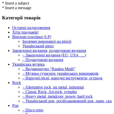
* Insert a subject
* Insert a message
Категорії товарів
Останні надходження
Хіти продажів!
Вінілові платівки (LP)
Іноземні виконавці на вінілі
Український вініл
Закордонні видання, подарункові видання
– Закордонні видання (EU, USA, …)
– Подарункові видання
Українська музика
– Видавництво “Країна Мрій”
– Музика сучасних українських виконавців
– Народні пісні, народні інструменти, естрада
Rock
– Alternative rock, nu metal, industrial
– Classic Rock, Art-rock, sympho
– Heavy metal, metalcore, power, hard rock
– Український рок, російськомовний рок, панк, ска
Pop
– Disco,retro