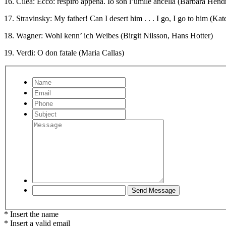
16. Cilea: Ecco: respiro appena. Io son l’umile ancella (Barbara Hend
17. Stravinsky: My father! Can I desert him . . . I go, I go to him (Ka
18. Wagner: Wohl kenn’ ich Weibes (Birgit Nilsson, Hans Hotter)
19. Verdi: O don fatale (Maria Callas)
* Insert the name
* Insert a valid email