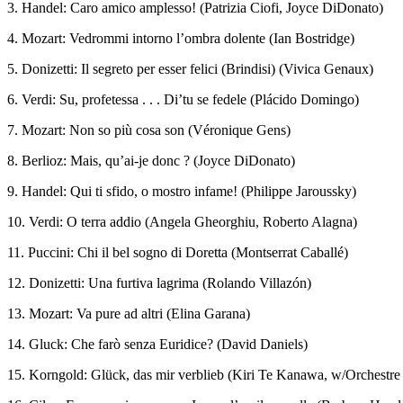
3. Handel: Caro amico amplesso! (Patrizia Ciofi, Joyce DiDonato)
4. Mozart: Vedrommi intorno l’ombra dolente (Ian Bostridge)
5. Donizetti: Il segreto per esser felici (Brindisi) (Vivica Genaux)
6. Verdi: Su, profetessa . . . Di’tu se fedele (Plácido Domingo)
7. Mozart: Non so più cosa son (Véronique Gens)
8. Berlioz: Mais, qu’ai-je donc ? (Joyce DiDonato)
9. Handel: Qui ti sfido, o mostro infame! (Philippe Jaroussky)
10. Verdi: O terra addio (Angela Gheorghiu, Roberto Alagna)
11. Puccini: Chi il bel sogno di Doretta (Montserrat Caballé)
12. Donizetti: Una furtiva lagrima (Rolando Villazón)
13. Mozart: Va pure ad altri (Elina Garana)
14. Gluck: Che farò senza Euridice? (David Daniels)
15. Korngold: Glück, das mir verblieb (Kiri Te Kanawa, w/Orchestre