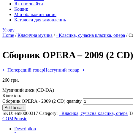
Як нас знайти
Кошик
Мій обліковий запис
Каталоги для замовленнь
Угору
Home
/
Класична музика
/
- Класика, сучасна класика, опера
/ С
Сборник OPERA – 2009 (2 CD
⇠ Попередній товар
Наступний товар ⇢
260
грн.
Музичний диск (CD-DA)
Кількість
Сборник OPERA - 2009 (2 CD) quantity
Add to cart
SKU:
emi0000317
Category:
- Класика, сучасна класика, опера
T
COMPmusic
Description