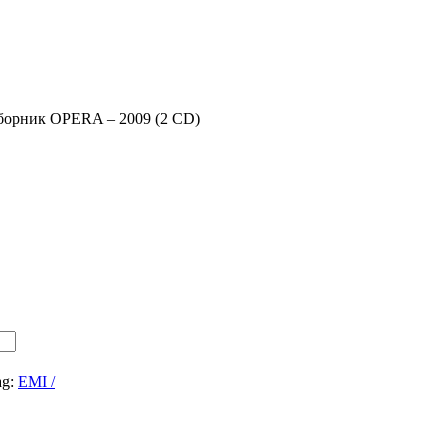
борник OPERA – 2009 (2 CD)
)
ag:
EMI /