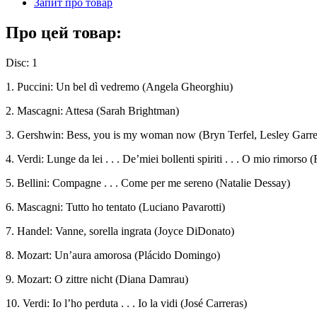
Запит про товар
Про цей товар:
Disc: 1
1. Puccini: Un bel dì vedremo (Angela Gheorghiu)
2. Mascagni: Attesa (Sarah Brightman)
3. Gershwin: Bess, you is my woman now (Bryn Terfel, Lesley Garre
4. Verdi: Lunge da lei . . . De’miei bollenti spiriti . . . O mio rimorso
5. Bellini: Compagne . . . Come per me sereno (Natalie Dessay)
6. Mascagni: Tutto ho tentato (Luciano Pavarotti)
7. Handel: Vanne, sorella ingrata (Joyce DiDonato)
8. Mozart: Un’aura amorosa (Plácido Domingo)
9. Mozart: O zittre nicht (Diana Damrau)
10. Verdi: Io l’ho perduta . . . Io la vidi (José Carreras)