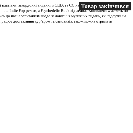
Товар закінчився
Товар закінчився
 платівки; закордонні видання з США та ЄС на всіх носіях. В магазині
 нові Indie Pop релізи, а Psychedelic Rock від лейбла Robustfellow лежить по
ись до нас із запитанням щодо замовлення музичних видань, які відсутні на
ві працює доставляння кур’єром та самовивіз, також можна отримати