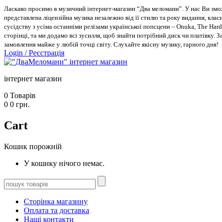
Ласкаво просимо в музичний інтернет-магазин “Два меломани”. У нас Ви зможе
представлена ліцензійна музика незалежно від її стилю та року видання, класи
сусідству з усіма останніми релізами української попсцени – Onuka, The Hard
сторінці, та ми додамо всі зусилля, щоб знайти потрібний диск чи платівку. 
замовлення майже у любій точці світу. Слухайте якісну музику, гарного дня!
Login
/
Реєстрація
інтернет магазин
0
Товарів
0
0
грн.
Cart
Кошик порожній
У кошику нічого немає.
Сторінка магазину
Оплата та доставка
Наші контакти