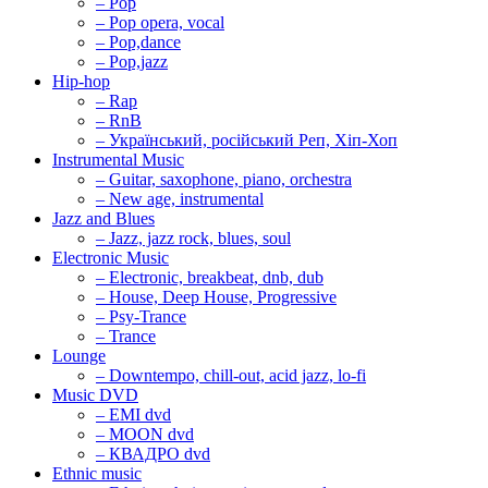
– Pop
– Pop opera, vocal
– Pop,dance
– Pop,jazz
Hip-hop
– Rap
– RnB
– Український, російський Реп, Хіп-Хоп
Instrumental Music
– Guitar, saxophone, piano, orchestra
– New age, instrumental
Jazz and Blues
– Jazz, jazz rock, blues, soul
Electronic Music
– Electronic, breakbeat, dnb, dub
– House, Deep House, Progressive
– Psy-Trance
– Trance
Lounge
– Downtempo, chill-out, acid jazz, lo-fi
Music DVD
– EMI dvd
– MOON dvd
– КВАДРО dvd
Ethnic music