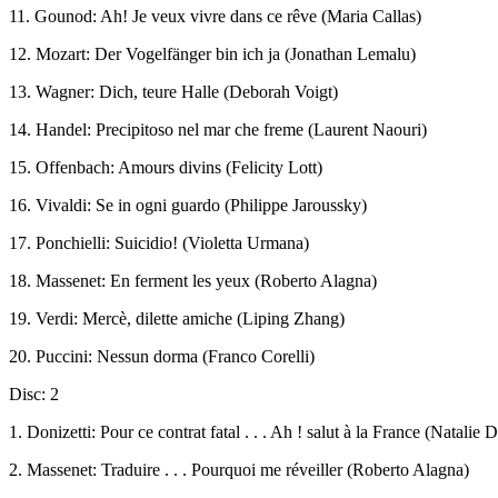
11. Gounod: Ah! Je veux vivre dans ce rêve (Maria Callas)
12. Mozart: Der Vogelfänger bin ich ja (Jonathan Lemalu)
13. Wagner: Dich, teure Halle (Deborah Voigt)
14. Handel: Precipitoso nel mar che freme (Laurent Naouri)
15. Offenbach: Amours divins (Felicity Lott)
16. Vivaldi: Se in ogni guardo (Philippe Jaroussky)
17. Ponchielli: Suicidio! (Violetta Urmana)
18. Massenet: En ferment les yeux (Roberto Alagna)
19. Verdi: Mercè, dilette amiche (Liping Zhang)
20. Puccini: Nessun dorma (Franco Corelli)
Disc: 2
1. Donizetti: Pour ce contrat fatal . . . Ah ! salut à la France (Natalie 
2. Massenet: Traduire . . . Pourquoi me réveiller (Roberto Alagna)