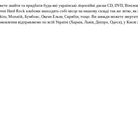
те знайти та придбати будь-які українські ліцензійні диски CD, DVD, Вінілові
чні Hard Rock альбоми знаходять собі місце на нашому складі так же легко, як і
kiss, Monatik, Бумбокс, Океан Ельзи, Скрябін, тощо. Ви завжди можете звертат
Замовлення відправляємо по всій Україні (Харків, Львів, Дніпро, Одеса), у Киє