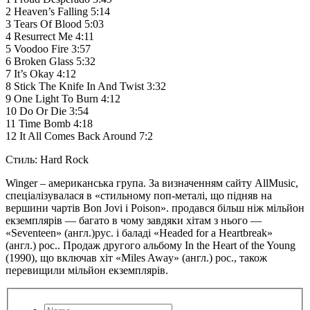
2 Heaven’s Falling 5:14
3 Tears Of Blood 5:03
4 Resurrect Me 4:11
5 Voodoo Fire 3:57
6 Broken Glass 5:32
7 It’s Okay 4:12
8 Stick The Knife In And Twist 3:32
9 One Light To Burn 4:12
10 Do Or Die 3:54
11 Time Bomb 4:18
12 It All Comes Back Around 7:2
Стиль: Hard Rock
Winger – американська група. За визначенням сайту AllMusic,
спеціалізувалася в «стильному поп-металі, що підняв на
вершини чартів Bon Jovi і Poison». продався більш ніж мільйон
екземплярів — багато в чому завдяки хітам з нього —
«Seventeen» (англ.)рус. і баладі «Headed for a Heartbreak»
(англ.) рос.. Продаж другого альбому In the Heart of the Young
(1990), що включав хіт «Miles Away» (англ.) рос., також
перевищили мільйон екземплярів.