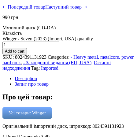
⇠ Попередній товар
Наступний товар ⇢
990
грн.
Музичний диск (CD-DA)
Кількість
Winger - Seven (2023) (Import, USA) quantity
Add to cart
SKU:
8024391131923
Categories:
- Heavy metal, metalcore, power,
hard rock
,
- Закордонні видання (EU, USA)
,
Останні
надходження
Tag:
Imported
Description
Запит про товар
Про цей товар:
Усі товари: Winger
Оригінальний імпортний диск, штрихкод: 8024391131923
1 Proud Desperado 3:49