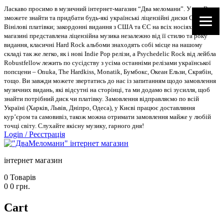
Ласкаво просимо в музичний інтернет-магазин “Два меломани”. У нас Ви
зможете знайти та придбати будь-які українські ліцензійні диски CD, DVD,
Вінілові платівки; закордонні видання з США та ЄС на всіх носіях. В
магазині представлена ліцензійна музика незалежно від її стилю та року
видання, класичні Hard Rock альбоми знаходять собі місце на нашому
складі так же легко, як і нові Indie Pop релізи, а Psychedelic Rock від лейбла
Robustfellow лежить по сусідству з усіма останніми релізами української
попсцени – Onuka, The Hardkiss, Monatik, Бумбокс, Океан Ельзи, Скрябін,
тощо. Ви завжди можете звертатись до нас із запитанням щодо замовлення
музичних видань, які відсутні на сторінці, та ми додамо всі зусилля, щоб
знайти потрібний диск чи платівку. Замовлення відправляємо по всій
Україні (Харків, Львів, Дніпро, Одеса), у Києві працює доставляння
кур’єром та самовивіз, також можна отримати замовлення майже у любій
точці світу. Слухайте якісну музику, гарного дня!
Login
/
Реєстрація
інтернет магазин
0
Товарів
0
0
грн.
Cart