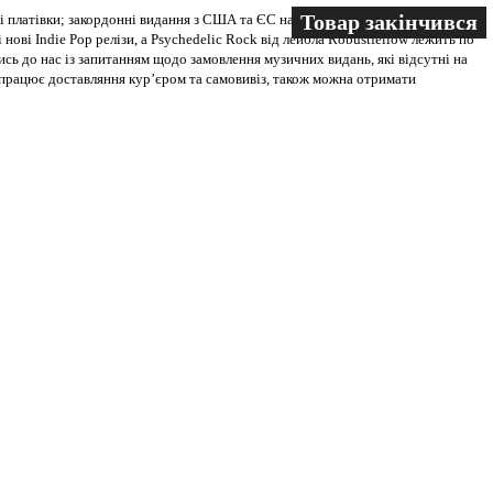
Товар закінчився
Товар закінчився
 платівки; закордонні видання з США та ЄС на всіх носіях. В магазині
 нові Indie Pop релізи, а Psychedelic Rock від лейбла Robustfellow лежить по
ись до нас із запитанням щодо замовлення музичних видань, які відсутні на
ві працює доставляння кур’єром та самовивіз, також можна отримати