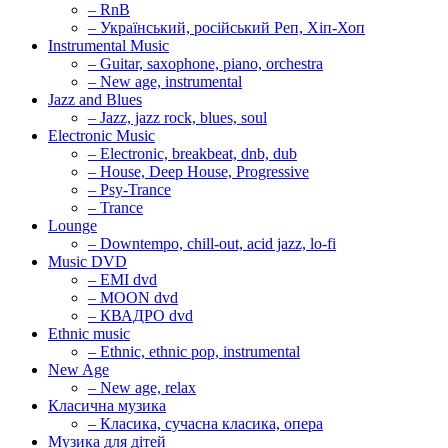
– RnB
– Український, російський Реп, Хіп-Хоп
Instrumental Music
– Guitar, saxophone, piano, orchestra
– New age, instrumental
Jazz and Blues
– Jazz, jazz rock, blues, soul
Electronic Music
– Electronic, breakbeat, dnb, dub
– House, Deep House, Progressive
– Psy-Trance
– Trance
Lounge
– Downtempo, chill-out, acid jazz, lo-fi
Music DVD
– EMI dvd
– MOON dvd
– КВАДРО dvd
Ethnic music
– Ethnic, ethnic pop, instrumental
New Age
– New age, relax
Класична музика
– Класика, сучасна класика, опера
Музика для дітей