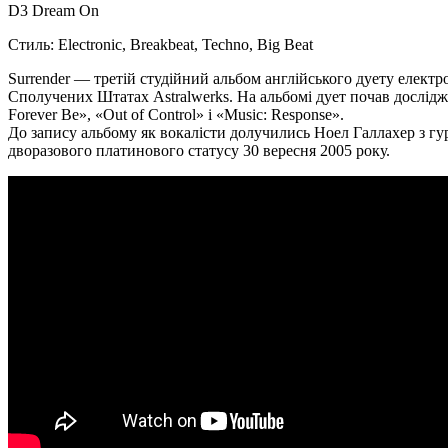
D3 Dream On
Стиль: Electronic, Breakbeat, Techno, Big Beat
Surrender — третій студійний альбом англійського дуету електро
Сполучених Штатах Astralwerks. На альбомі дует почав дослідж
Forever Be», «Out of Control» і «Music: Response».
До запису альбому як вокалісти долучились Ноел Галлахер з гу
дворазового платинового статусу 30 вересня 2005 року.