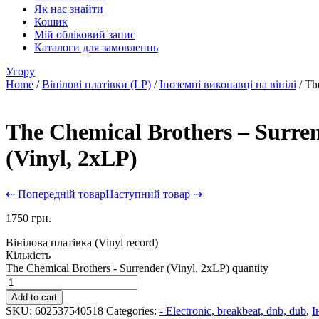
Як нас знайти
Кошик
Мій обліковий запис
Каталоги для замовленнь
Угору
Home
/
Вінілові платівки (LP)
/
Іноземні виконавці на вінілі
/ Th
The Chemical Brothers – Surre
(Vinyl, 2xLP)
⇠ Попередній товар
Наступний товар ⇢
1750
грн.
Вінілова платівка (Vinyl record)
Кількість
The Chemical Brothers - Surrender (Vinyl, 2xLP) quantity
Add to cart
SKU:
602537540518
Categories:
- Electronic, breakbeat, dnb, dub
,
І