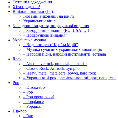
Останні надходження
Хіти продажів!
Вінілові платівки (LP)
Іноземні виконавці на вінілі
Український вініл
Закордонні видання, подарункові видання
– Закордонні видання (EU, USA, …)
– Подарункові видання
Українська музика
– Видавництво “Країна Мрій”
– Музика сучасних українських виконавців
– Народні пісні, народні інструменти, естрада
Rock
– Alternative rock, nu metal, industrial
– Classic Rock, Art-rock, sympho
– Heavy metal, metalcore, power, hard rock
– Український рок, російськомовний рок, панк, ска
Pop
– Disco,retro
– Pop
– Pop opera, vocal
– Pop,dance
– Pop,jazz
Hip-hop
– Rap