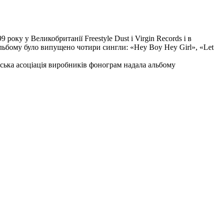
року у Великобританії Freestyle Dust і Virgin Records і в
альбому було випущено чотири сингли: «Hey Boy Hey Girl», «Let
нська асоціація виробників фонограм надала альбому