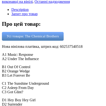
виконавці на вінілі
,
Останні надходження
Description
Запит про товар
Про цей товар:
Усі товари: The Chemical Brothers
Нова вінілова платівка, штрих-код: 602537540518
A1 Music: Response
A2 Under The Influence
B1 Out Of Control
B2 Orange Wedge
B3 Let Forever Be
C1 The Sunshine Underground
C2 Asleep From Day
C3 Got Glint?
D1 Hey Boy Hey Girl
D2 Surrender