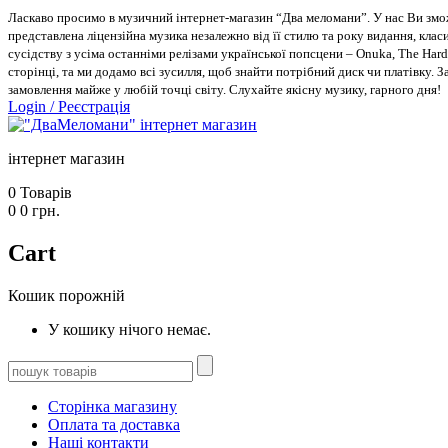
Ласкаво просимо в музичний інтернет-магазин “Два меломани”. У нас Ви зможе
представлена ліцензійна музика незалежно від її стилю та року видання, класи
сусідству з усіма останніми релізами української попсцени – Onuka, The Hard
сторінці, та ми додамо всі зусилля, щоб знайти потрібний диск чи платівку. 
замовлення майже у любій точці світу. Слухайте якісну музику, гарного дня!
Login
/
Реєстрація
інтернет магазин
0
Товарів
0
0
грн.
Cart
Кошик порожній
У кошику нічого немає.
Сторінка магазину
Оплата та доставка
Наші контакти