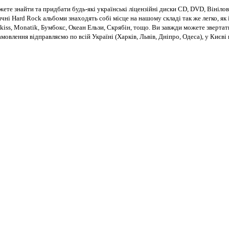
те знайти та придбати будь-які українські ліцензійні диски CD, DVD, Вінілові
чні Hard Rock альбоми знаходять собі місце на нашому складі так же легко, як і
kiss, Monatik, Бумбокс, Океан Ельзи, Скрябін, тощо. Ви завжди можете звертат
Замовлення відправляємо по всій Україні (Харків, Львів, Дніпро, Одеса), у Киє