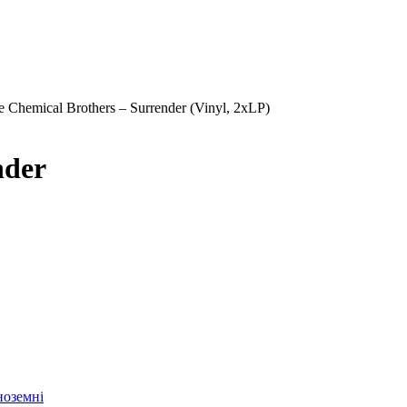
e Chemical Brothers – Surrender (Vinyl, 2xLP)
nder
ноземні