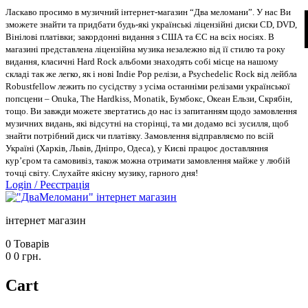
Ласкаво просимо в музичний інтернет-магазин “Два меломани”. У нас Ви
зможете знайти та придбати будь-які українські ліцензійні диски CD, DVD,
Вінілові платівки; закордонні видання з США та ЄС на всіх носіях. В
магазині представлена ліцензійна музика незалежно від її стилю та року
видання, класичні Hard Rock альбоми знаходять собі місце на нашому
складі так же легко, як і нові Indie Pop релізи, а Psychedelic Rock від лейбла
Robustfellow лежить по сусідству з усіма останніми релізами української
попсцени – Onuka, The Hardkiss, Monatik, Бумбокс, Океан Ельзи, Скрябін,
тощо. Ви завжди можете звертатись до нас із запитанням щодо замовлення
музичних видань, які відсутні на сторінці, та ми додамо всі зусилля, щоб
знайти потрібний диск чи платівку. Замовлення відправляємо по всій
Україні (Харків, Львів, Дніпро, Одеса), у Києві працює доставляння
кур’єром та самовивіз, також можна отримати замовлення майже у любій
точці світу. Слухайте якісну музику, гарного дня!
Login
/
Реєстрація
інтернет магазин
0
Товарів
0
0
грн.
Cart