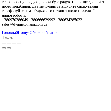
тільки якісну продукцію, яка буде радувати вас ще довгий час
після придбання. Два меломани за відкрите спілкування -
телефонуйте нам з будь-якого питання щодо продукції чи
нашої роботи.
+380970286049 +380666629992 +380634285022
sales@dvamelomana.com.ua
Головна
0
Пошук
Обліковий запис
Колеги, партнери та клієнти!
Це було чудове десятиліття. Понад 12 років ми працювали та
спілкувалися з величезною кількістю прекрасних людей. Багато 
стали не просто замовниками у звичайному інтернет-магазині, 
приятелями, цікавими співрозмовниками та навіть друзями. Бу
приємно знаходити та радувати вас рідкісними виданнями або 
нову музику, яка потім ставала улюбленою. Дякуємо вам усім за
емоції!
На жаль, війна триває. Ворожа російська недоімперія продовжу
знищувати наші міста та вбивати людей. Засновник та основни
працівник магазину доєднався до лав захисників України, бо я
прийдуть, вас усіх змушуватимуть слухати тільки шансон та Лє