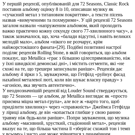
У першій рецензії, опублікованій для 72 Seasons, Classic Rock
поставив альбому оцінку 8 із 10, описавши музику як
«сучасний метал з титановим покриттям», а тексти пісень
назвав «вимученими та похмурими». У цій рецензії 72 Seasons
загалом назвали «напруженим альбомом, який проходить
важко практично кожну секунду свого 77-хвилинного часу», а
також зазначалося, що, хоча «балади відсутні, і навіть великих
мелодій мало», альбом «нікого не розчарує, крім
найжорстокішого фаната»[29]. Подібні позитивні настрої
поділяє рецензія Rolling Stone, в якій говориться, що альбом
показує, що Metallica «грає з більшою цілеспрямованістю, ніж
у їхні швидкісні демонські дні», і містить сегменти, які «не
схожі на те, що трешери записували раніше». Рецензія дає
альбому 4 зірки з 5, зауважуючи, що Гетфілд «руйнує фасад
нахабної металевої люті, коли він шукає власну правду» з
«агонією, яка звучить автентично».
У неоднозначнішій рецензії від Louder Sound стверджується,
що 72 Seasons — це альбом, де Metallica виглядає як «просто
приємна міцна метал-група», але все ж «варто того, щоб
приділити хвилинку» через «справжність» Джеймса Гетфілда
у ліриці альбому, де він «копається глибше у свою ранню
травму ніж будь-коли раніше». Попри зауваження, що музика
альбому «масивний, хрусткий, стадіонний метал», рецензія
вказує на те, що більша частина її «зберігає схожий тон і темп
у всьому» і часто «не може зрівнятися з динамічним