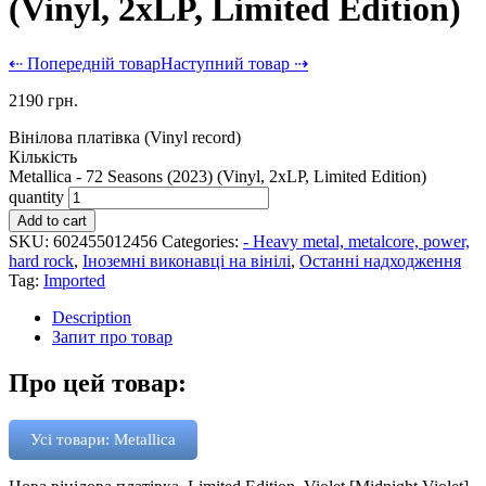
(Vinyl, 2xLP, Limited Edition)
⇠ Попередній товар
Наступний товар ⇢
2190
грн.
Вінілова платівка (Vinyl record)
Кількість
Metallica - 72 Seasons (2023) (Vinyl, 2xLP, Limited Edition)
quantity
Add to cart
SKU:
602455012456
Categories:
- Heavy metal, metalcore, power,
hard rock
,
Іноземні виконавці на вінілі
,
Останні надходження
Tag:
Imported
Description
Запит про товар
Про цей товар:
Усі товари: Metallica