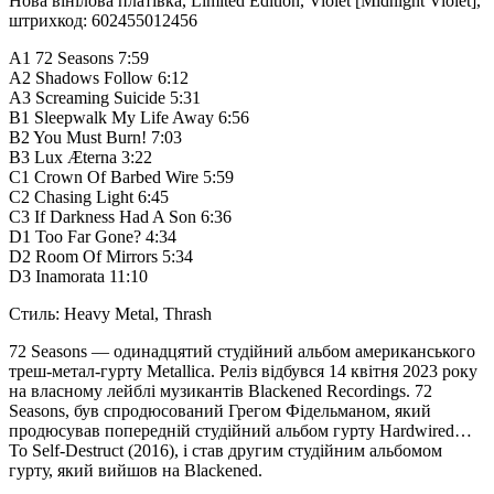
Нова вінілова платівка, Limited Edition, Violet [Midnight Violet],
штрихкод: 602455012456
A1 72 Seasons 7:59
A2 Shadows Follow 6:12
A3 Screaming Suicide 5:31
B1 Sleepwalk My Life Away 6:56
B2 You Must Burn! 7:03
B3 Lux Æterna 3:22
C1 Crown Of Barbed Wire 5:59
C2 Chasing Light 6:45
C3 If Darkness Had A Son 6:36
D1 Too Far Gone? 4:34
D2 Room Of Mirrors 5:34
D3 Inamorata 11:10
Стиль: Heavy Metal, Thrash
72 Seasons — одинадцятий студійний альбом американського
треш-метал-гурту Metallica. Реліз відбувся 14 квітня 2023 року
на власному лейблі музикантів Blackened Recordings. 72
Seasons, був спродюсований Грегом Фідельманом, який
продюсував попередній студійний альбом гурту Hardwired…
To Self-Destruct (2016), і став другим студійним альбомом
гурту, який вийшов на Blackened.