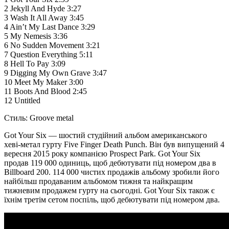
2 Jekyll And Hyde 3:27
3 Wash It All Away 3:45
4 Ain’t My Last Dance 3:29
5 My Nemesis 3:36
6 No Sudden Movement 3:21
7 Question Everything 5:11
8 Hell To Pay 3:09
9 Digging My Own Grave 3:47
10 Meet My Maker 3:00
11 Boots And Blood 2:45
12 Untitled
Стиль: Groove metal
Got Your Six — шостий студійний альбом американського
хеві-метал гурту Five Finger Death Punch. Він був випущений 4
вересня 2015 року компанією Prospect Park. Got Your Six
продав 119 000 одиниць, щоб дебютувати під номером два в
Billboard 200. 114 000 чистих продажів альбому зробили його
найбільш продаваним альбомом тижня та найкращим
тижневим продажем гурту на сьогодні. Got Your Six також є
їхнім третім сетом поспіль, щоб дебютувати під номером два.