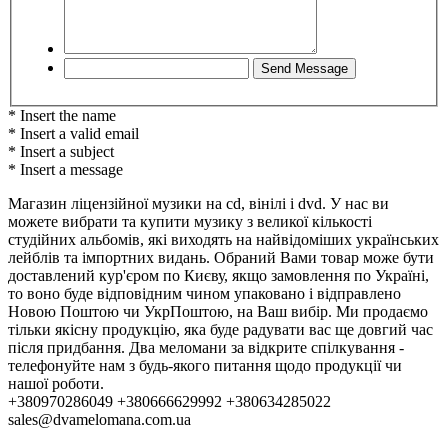
* Insert the name
* Insert a valid email
* Insert a subject
* Insert a message
Магазин ліцензійної музики на cd, вінілі і dvd. У нас ви
можете вибрати та купити музику з великої кількості
студійних альбомів, які виходять на найвідоміших українських
лейблів та імпортних видань. Обраний Вами товар може бути
доставлений кур'єром по Києву, якщо замовлення по Україні,
то воно буде відповідним чином упаковано і відправлено
Новою Поштою чи УкрПоштою, на Ваш вибір. Ми продаємо
тільки якісну продукцію, яка буде радувати вас ще довгий час
після придбання. Два меломани за відкрите спілкування -
телефонуйте нам з будь-якого питання щодо продукції чи
нашої роботи.
+380970286049 +380666629992 +380634285022
sales@dvamelomana.com.ua