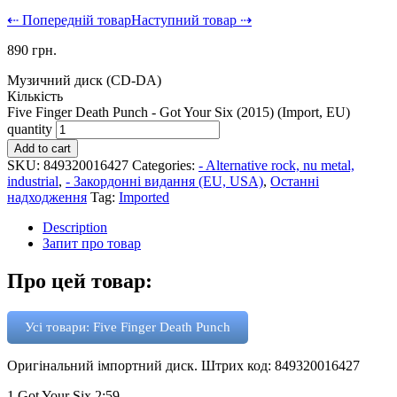
⇠ Попередній товар
Наступний товар ⇢
890
грн.
Музичний диск (CD-DA)
Кількість
Five Finger Death Punch - Got Your Six (2015) (Import, EU)
quantity
Add to cart
SKU:
849320016427
Categories:
- Alternative rock, nu metal,
industrial
,
- Закордонні видання (EU, USA)
,
Останні
надходження
Tag:
Imported
Description
Запит про товар
Про цей товар:
Усі товари: Five Finger Death Punch
Оригінальний імпортний диск. Штрих код: 849320016427
1 Got Your Six 2:59