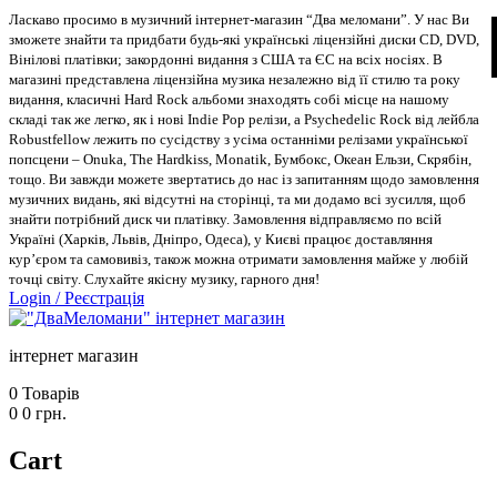
Ласкаво просимо в музичний інтернет-магазин “Два меломани”. У нас Ви
зможете знайти та придбати будь-які українські ліцензійні диски CD, DVD,
Вінілові платівки; закордонні видання з США та ЄС на всіх носіях. В
магазині представлена ліцензійна музика незалежно від її стилю та року
видання, класичні Hard Rock альбоми знаходять собі місце на нашому
складі так же легко, як і нові Indie Pop релізи, а Psychedelic Rock від лейбла
Robustfellow лежить по сусідству з усіма останніми релізами української
попсцени – Onuka, The Hardkiss, Monatik, Бумбокс, Океан Ельзи, Скрябін,
тощо. Ви завжди можете звертатись до нас із запитанням щодо замовлення
музичних видань, які відсутні на сторінці, та ми додамо всі зусилля, щоб
знайти потрібний диск чи платівку. Замовлення відправляємо по всій
Україні (Харків, Львів, Дніпро, Одеса), у Києві працює доставляння
кур’єром та самовивіз, також можна отримати замовлення майже у любій
точці світу. Слухайте якісну музику, гарного дня!
Login
/
Реєстрація
інтернет магазин
0
Товарів
0
0
грн.
Cart