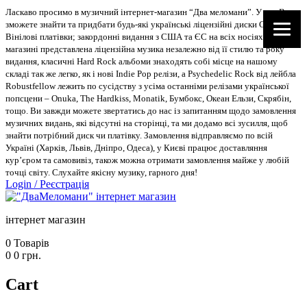
Ласкаво просимо в музичний інтернет-магазин “Два меломани”. У нас Ви
зможете знайти та придбати будь-які українські ліцензійні диски CD, DVD,
Вінілові платівки; закордонні видання з США та ЄС на всіх носіях. В
магазині представлена ліцензійна музика незалежно від її стилю та року
видання, класичні Hard Rock альбоми знаходять собі місце на нашому
складі так же легко, як і нові Indie Pop релізи, а Psychedelic Rock від лейбла
Robustfellow лежить по сусідству з усіма останніми релізами української
попсцени – Onuka, The Hardkiss, Monatik, Бумбокс, Океан Ельзи, Скрябін,
тощо. Ви завжди можете звертатись до нас із запитанням щодо замовлення
музичних видань, які відсутні на сторінці, та ми додамо всі зусилля, щоб
знайти потрібний диск чи платівку. Замовлення відправляємо по всій
Україні (Харків, Львів, Дніпро, Одеса), у Києві працює доставляння
кур’єром та самовивіз, також можна отримати замовлення майже у любій
точці світу. Слухайте якісну музику, гарного дня!
Login
/
Реєстрація
інтернет магазин
0
Товарів
0
0
грн.
Cart