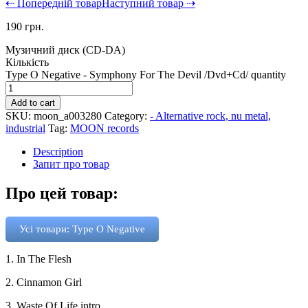
⇠ Попередній товар
Наступний товар ⇢
190
грн.
Музичний диск (CD-DA)
Кількість
Type O Negative - Symphony For The Devil /Dvd+Cd/ quantity
Add to cart
SKU:
moon_a003280
Category:
- Alternative rock, nu metal,
industrial
Tag:
MOON records
Description
Запит про товар
Про цей товар:
Усі товари: Type O Negative
1. In The Flesh
2. Cinnamon Girl
3. Waste Of Life intro