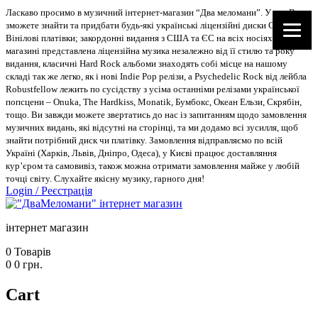
Ласкаво просимо в музичний інтернет-магазин “Два меломани”. У нас Ви
зможете знайти та придбати будь-які українські ліцензійні диски CD, DVD,
Вінілові платівки; закордонні видання з США та ЄС на всіх носіях. В
магазині представлена ліцензійна музика незалежно від її стилю та року
видання, класичні Hard Rock альбоми знаходять собі місце на нашому
складі так же легко, як і нові Indie Pop релізи, а Psychedelic Rock від лейбла
Robustfellow лежить по сусідству з усіма останніми релізами української
попсцени – Onuka, The Hardkiss, Monatik, Бумбокс, Океан Ельзи, Скрябін,
тощо. Ви завжди можете звертатись до нас із запитанням щодо замовлення
музичних видань, які відсутні на сторінці, та ми додамо всі зусилля, щоб
знайти потрібний диск чи платівку. Замовлення відправляємо по всій
Україні (Харків, Львів, Дніпро, Одеса), у Києві працює доставляння
кур’єром та самовивіз, також можна отримати замовлення майже у любій
точці світу. Слухайте якісну музику, гарного дня!
Login
/
Реєстрація
інтернет магазин
0
Товарів
0
0
грн.
Cart