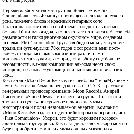
04. Falling Apart
Первый альбом киевской группы Stoned Jesus «First
Communion» – это 40 минут настоящего психоделического
рока, тяжелего блюза и красивых гитарных соло.
Пластинка состоит всего из 4 треков, но длительностью
больше 10 минут каждая, что позволяет потерятся в блюзовой
развязности и галюценогенном окультном мире, созданом
песнями First Communion. Група свободно миксует лучшие
традиции буги-музыки 70-х годов с современными пост-
роком, иногда насыщая композиции различными
мистическими звуками, что придает альбому еще больше
необычности. Каждая композиции альбома несет свою
историю, незабываемую эмоцию и настоящий хеви-драйв
рока.
Компания «Moon Records» вместе с лейблом “ІншаМузика» в
честь 5-летия альбома, переиздали его на CD. Как рассказал
генеральный продюсер компании Moon Records, Андрей
Пасичник: «Stoned Jesus – интересная группа. То, что они
творят на сцене – невероятное шоу, а сама музыка
многогранна и полна незабываемой энергии. Компания
«Moon Records» рада стать дистрибютором их первого диска
«First Communion». Уверен, это будет хорошим подарком
любителям стоунер-рока. Компакт-диск совсем скоро можно
будет приобрети во многих музыкальных магазинах».