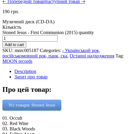
⇠ Попередній товар
Наступний товар ⇢
190
грн.
Музичний диск (CD-DA)
Кількість
Stoned Jesus - First Communion (2015) quantity
Add to cart
SKU:
mnrc005187
Categories:
- Український рок,
російськомовний рок, панк, ска
,
Останні надходження
Tag:
MOON records
Description
Запит про товар
Про цей товар:
Усі товари: Stoned Jesus
01. Occult
02. Red Wine
03. Black Woods