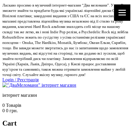
Ласкаво просимо в музичний інтернет-магазин “Два меломани”. У нас Ви
зможете знайти та придбати будь-які українські ліцензійні диски CD, DVD,
Вінілові платівки; закордонні видання з США та ЄС на всіх носіях. В
магазині представлена ліцензійна музика незалежно від її стилю та року
видання, класичні Hard Rock альбоми знаходять собі місце на нашому
складі так же легко, як і нові Indie Pop релізи, а Psychedelic Rock від лейбла
Robustfellow лежить по сусідству з усіма останніми релізами української
попсцени – Onuka, The Hardkiss, Monatik, Бумбокс, Океан Ельзи, Скрябін,
тощо. Ви завжди можете звертатись до нас із запитанням щодо замовлення
музичних видань, які відсутні на сторінці, та ми додамо всі зусилля, щоб
знайти потрібний диск чи платівку. Замовлення відправляємо по всій
Україні (Харків, Львів, Дніпро, Одеса), у Києві працює доставляння
кур’єром та самовивіз, також можна отримати замовлення майже у любій
точці світу. Слухайте якісну музику, гарного дня!
Login
/
Реєстрація
інтернет магазин
0
Товарів
0
0
грн.
Cart