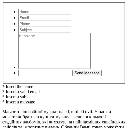
* Insert the name
* Insert a valid email
* Insert a subject
* Insert a message
Магазин ліцензійної музики на cd, вінілі і dvd. У нас ви
можете вибрати та купити музику з великої кількості
студійних альбомів, які виходять на найвідоміших українських
лейблів та імпортних видань. Обраний Вами товар може бути