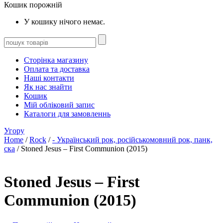
Кошик порожній
У кошику нічого немає.
Сторінка магазину
Оплата та доставка
Наші контакти
Як нас знайти
Кошик
Мій обліковий запис
Каталоги для замовленнь
Угору
Home
/
Rock
/
- Український рок, російськомовний рок, панк,
ска
/ Stoned Jesus – First Communion (2015)
Stoned Jesus – First
Communion (2015)