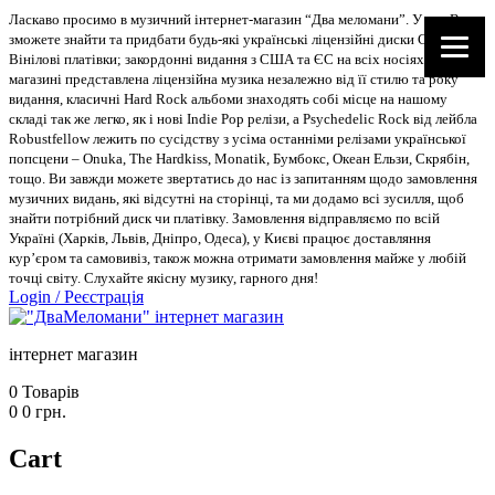
Ласкаво просимо в музичний інтернет-магазин “Два меломани”. У нас Ви
зможете знайти та придбати будь-які українські ліцензійні диски CD, DVD,
Вінілові платівки; закордонні видання з США та ЄС на всіх носіях. В
магазині представлена ліцензійна музика незалежно від її стилю та року
видання, класичні Hard Rock альбоми знаходять собі місце на нашому
складі так же легко, як і нові Indie Pop релізи, а Psychedelic Rock від лейбла
Robustfellow лежить по сусідству з усіма останніми релізами української
попсцени – Onuka, The Hardkiss, Monatik, Бумбокс, Океан Ельзи, Скрябін,
тощо. Ви завжди можете звертатись до нас із запитанням щодо замовлення
музичних видань, які відсутні на сторінці, та ми додамо всі зусилля, щоб
знайти потрібний диск чи платівку. Замовлення відправляємо по всій
Україні (Харків, Львів, Дніпро, Одеса), у Києві працює доставляння
кур’єром та самовивіз, також можна отримати замовлення майже у любій
точці світу. Слухайте якісну музику, гарного дня!
Login
/
Реєстрація
інтернет магазин
0
Товарів
0
0
грн.
Cart