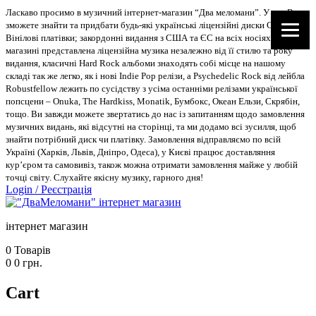
Ласкаво просимо в музичний інтернет-магазин “Два меломани”. У нас Ви
зможете знайти та придбати будь-які українські ліцензійні диски CD, DVD,
Вінілові платівки; закордонні видання з США та ЄС на всіх носіях. В
магазині представлена ліцензійна музика незалежно від її стилю та року
видання, класичні Hard Rock альбоми знаходять собі місце на нашому
складі так же легко, як і нові Indie Pop релізи, а Psychedelic Rock від лейбла
Robustfellow лежить по сусідству з усіма останніми релізами української
попсцени – Onuka, The Hardkiss, Monatik, Бумбокс, Океан Ельзи, Скрябін,
тощо. Ви завжди можете звертатись до нас із запитанням щодо замовлення
музичних видань, які відсутні на сторінці, та ми додамо всі зусилля, щоб
знайти потрібний диск чи платівку. Замовлення відправляємо по всій
Україні (Харків, Львів, Дніпро, Одеса), у Києві працює доставляння
кур’єром та самовивіз, також можна отримати замовлення майже у любій
точці світу. Слухайте якісну музику, гарного дня!
Login
/
Реєстрація
інтернет магазин
0
Товарів
0
0
грн.
Cart