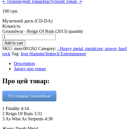
⇠ Попередній товар
Наступний товар ⇢
190
грн.
Музичний диск (CD-DA)
Кількість
Groundwar - Reign Of Ruin (2013) quantity
Add to cart
SKU:
mnrc001262
Category:
- Heavy metal, metalcore, power, hard
rock
Tag:
Iron Hamster/Imbecil Entertainment
Description
Запит про товар
Про цей товар:
Усі товари: Groundwar
1 Finality 4:14
2 Reign Of Ruin 3:33
3 As Wise As Serpents 4:38
Жанр: Death Metal