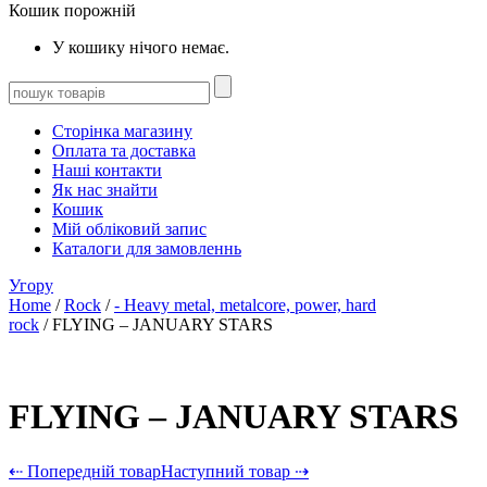
Кошик порожній
У кошику нічого немає.
Сторінка магазину
Оплата та доставка
Наші контакти
Як нас знайти
Кошик
Мій обліковий запис
Каталоги для замовленнь
Угору
Home
/
Rock
/
- Heavy metal, metalcore, power, hard
rock
/ FLYING – JANUARY STARS
FLYING – JANUARY STARS
⇠ Попередній товар
Наступний товар ⇢