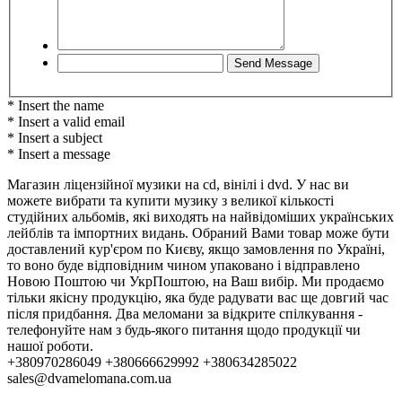
* Insert the name
* Insert a valid email
* Insert a subject
* Insert a message
Магазин ліцензійної музики на cd, вінілі і dvd. У нас ви
можете вибрати та купити музику з великої кількості
студійних альбомів, які виходять на найвідоміших українських
лейблів та імпортних видань. Обраний Вами товар може бути
доставлений кур'єром по Києву, якщо замовлення по Україні,
то воно буде відповідним чином упаковано і відправлено
Новою Поштою чи УкрПоштою, на Ваш вибір. Ми продаємо
тільки якісну продукцію, яка буде радувати вас ще довгий час
після придбання. Два меломани за відкрите спілкування -
телефонуйте нам з будь-якого питання щодо продукції чи
нашої роботи.
+380970286049 +380666629992 +380634285022
sales@dvamelomana.com.ua