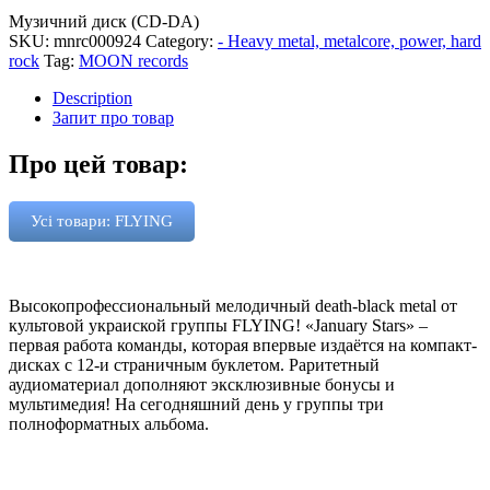
Музичний диск (CD-DA)
SKU:
mnrc000924
Category:
- Heavy metal, metalcore, power, hard
rock
Tag:
MOON records
Description
Запит про товар
Про цей товар:
Усі товари: FLYING
Высокопрофессиональный мелодичный death-black metal от
культовой украиской группы FLYING! «January Stars» –
первая работа команды, которая впервые издаётся на компакт-
дисках с 12-и страничным буклетом. Раритетный
аудиоматериал дополняют эксклюзивные бонусы и
мультимедия! На сегодняшний день у группы три
полноформатных альбома.