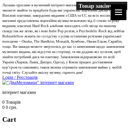
Товар закінчився
Ласкаво просимо в музичний інтернет-магазин “Два меломани”. У нас Ви
зможете знайти та придбати будь-які українські ліцензійні диски CD, DVD,
Вінілові платівки; закордонні видання з США та ЄС на всіх носіях. В
магазині представлена ліцензійна музика незалежно від її стилю та року
видання, класичні Hard Rock альбоми знаходять собі місце на нашому
складі так же легко, як і нові Indie Pop релізи, а Psychedelic Rock від лейбла
Robustfellow лежить по сусідству з усіма останніми релізами української
попсцени – Onuka, The Hardkiss, Monatik, Бумбокс, Океан Ельзи, Скрябін,
тощо. Ви завжди можете звертатись до нас із запитанням щодо замовлення
музичних видань, які відсутні на сторінці, та ми додамо всі зусилля, щоб
знайти потрібний диск чи платівку. Замовлення відправляємо по всій
Україні (Харків, Львів, Дніпро, Одеса), у Києві працює доставляння
кур’єром та самовивіз, також можна отримати замовлення майже у любій
точці світу. Слухайте якісну музику, гарного дня!
Login
/
Реєстрація
інтернет магазин
0
Товарів
0
0
грн.
Cart