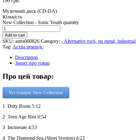
190
грн.
Музичний диск (CD-DA)
Кількість
New Collection - Sonic Youth quantity
Add to cart
SKU:
astra000826
Category:
- Alternative rock, nu metal, industrial
Tag:
Астра рекордс
Description
Запит про товар
Про цей товар:
Усі товари: New Collection
1
Dirty Boots
5:12
2
Teen Age Riot
6:54
3
Incinerate
4:53
4
The Diamond Sea (Short Version)
4:23