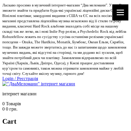
Ласкаво просимо в музичний інтернет-магазин “Два меломани”. У нас Ви
зможете знайти та придбати будь-які українські ліцензійні диски CD, DVD,
Вінілові платівки; закордонні видання з США та ЄС на всіх носіях. В
магазині представлена ліцензійна музика незалежно від її стилю та року
видання, класичні Hard Rock альбоми знаходять собі місце на нашому
складі так же легко, як і нові Indie Pop релізи, а Psychedelic Rock від лейбла
Robustfellow лежить по сусідству з усіма останніми релізами української
попсцени – Onuka, The Hardkiss, Monatik, Бумбокс, Океан Ельзи, Скрябін,
тощо. Ви завжди можете звертатись до нас із запитанням щодо замовлення
музичних видань, які відсутні на сторінці, та ми додамо всі зусилля, щоб
знайти потрібний диск чи платівку. Замовлення відправляємо по всій
Україні (Харків, Львів, Дніпро, Одеса), у Києві працює доставляння
кур’єром та самовивіз, також можна отримати замовлення майже у любій
точці світу. Слухайте якісну музику, гарного дня!
Login
/
Реєстрація
інтернет магазин
0
Товарів
0
0
грн.
Cart