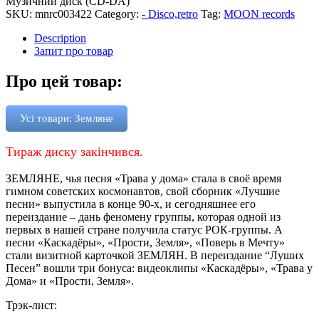
Музичний диск (CD-DA)
SKU:
mnrc003422
Category:
- Disco,retro
Tag:
MOON records
Description
Запит про товар
Про цей товар:
Усі товари: Земляне
Тираж диску закінчився.
ЗЕМЛЯНЕ, чья песня «Трава у дома» стала в своё время
гимном советских космонавтов, свой сборник «Лучшие
песни» выпустила в конце 90-х, и сегодняшнее его
переиздание – дань феномену группы, которая одной из
первых в нашей стране получила статус РОК-группы. А
песни «Каскадёры», «Прости, Земля», «Поверь в Мечту»
стали визитной карточкой ЗЕМЛЯН. В переиздание “Луших
Песен” вошли три бонуса: видеоклипы «Каскадёры», «Трава у
Дома» и «Прости, Земля».
Трэк-лист: