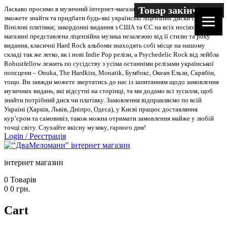
Товар закінчився
Ласкаво просимо в музичний інтернет-магазин “Два меломани”. У нас Ви
зможете знайти та придбати будь-які українські ліцензійні диски CD, DVD,
Вінілові платівки; закордонні видання з США та ЄС на всіх носіях. В
магазині представлена ліцензійна музика незалежно від її стилю та року
видання, класичні Hard Rock альбоми знаходять собі місце на нашому
складі так же легко, як і нові Indie Pop релізи, а Psychedelic Rock від лейбла
Robustfellow лежить по сусідству з усіма останніми релізами української
попсцени – Onuka, The Hardkiss, Monatik, Бумбокс, Океан Ельзи, Скрябін,
тощо. Ви завжди можете звертатись до нас із запитанням щодо замовлення
музичних видань, які відсутні на сторінці, та ми додамо всі зусилля, щоб
знайти потрібний диск чи платівку. Замовлення відправляємо по всій
Україні (Харків, Львів, Дніпро, Одеса), у Києві працює доставляння
кур’єром та самовивіз, також можна отримати замовлення майже у любій
точці світу. Слухайте якісну музику, гарного дня!
Login
/
Реєстрація
інтернет магазин
0
Товарів
0
0
грн.
Cart