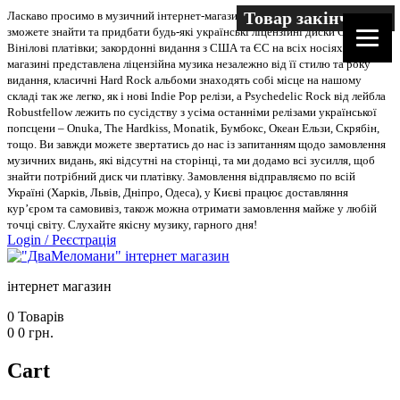
Товар закінчився
Ласкаво просимо в музичний інтернет-магазин “Два меломани”. У нас Ви
зможете знайти та придбати будь-які українські ліцензійні диски CD, DVD,
Вінілові платівки; закордонні видання з США та ЄС на всіх носіях. В
магазині представлена ліцензійна музика незалежно від її стилю та року
видання, класичні Hard Rock альбоми знаходять собі місце на нашому
складі так же легко, як і нові Indie Pop релізи, а Psychedelic Rock від лейбла
Robustfellow лежить по сусідству з усіма останніми релізами української
попсцени – Onuka, The Hardkiss, Monatik, Бумбокс, Океан Ельзи, Скрябін,
тощо. Ви завжди можете звертатись до нас із запитанням щодо замовлення
музичних видань, які відсутні на сторінці, та ми додамо всі зусилля, щоб
знайти потрібний диск чи платівку. Замовлення відправляємо по всій
Україні (Харків, Львів, Дніпро, Одеса), у Києві працює доставляння
кур’єром та самовивіз, також можна отримати замовлення майже у любій
точці світу. Слухайте якісну музику, гарного дня!
Login
/
Реєстрація
інтернет магазин
0
Товарів
0
0
грн.
Cart