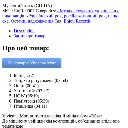
Музичний диск (CD-DA)
SKU:
EnjRe0007
Categories:
- Музика сучасних українських
виконавців
,
- Український рок, російськомовний рок, панк,
ска
,
Останні надходження
Tag:
Enjoy Records
Description
Запит про товар
Про цей товар:
Усі товари: Vivienne Mort
Intro (1:22)
Той, хто рятує імена (03:54)
Outro (00:41)
Хто такий: (03:27)
HOW (05:19)
Пам’ятаєш (05:39)
Пташечка (04:11)
Vivienne Mort випустила свіжий мініальбом «Rósa».
До міньйону увійшли сім композицій, об’єднаних спільною
тематикою.