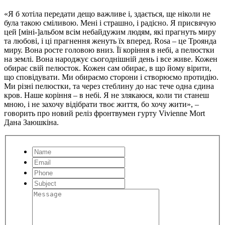
«Я б хотіла передати дещо важливе і, здається, ще ніколи не
була такою сміливою. Мені і страшно, і радісно. Я присвячую
цей [міні-]альбом всім небайдужим людям, які прагнуть миру
та любові, і ці прагнення женуть їх вперед. Rosa – це Троянда
миру. Вона росте головою вниз. Її коріння в небі, а пелюстки
на землі. Вона народжує сьогоднішній день і все живе. Кожен
обирає свій пелюсток. Кожен сам обирає, в що йому вірити,
що сповідувати. Ми обираємо сторони і створюємо протидію.
Ми різні пелюстки, та через стеблину до нас тече одна єдина
кров. Наше коріння – в небі. Я не злякаюся, коли ти станеш
мною, і не захочу відібрати твоє життя, бо хочу жити», –
говорить про новий реліз фронтвумен гурту Vivienne Mort
Дана Заюшкіна.