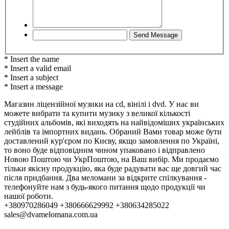
* Insert the name
* Insert a valid email
* Insert a subject
* Insert a message
Магазин ліцензійної музики на cd, вінілі і dvd. У нас ви
можете вибрати та купити музику з великої кількості
студійних альбомів, які виходять на найвідоміших українських
лейблів та імпортних видань. Обраний Вами товар може бути
доставлений кур'єром по Києву, якщо замовлення по Україні,
то воно буде відповідним чином упаковано і відправлено
Новою Поштою чи УкрПоштою, на Ваш вибір. Ми продаємо
тільки якісну продукцію, яка буде радувати вас ще довгий час
після придбання. Два меломани за відкрите спілкування -
телефонуйте нам з будь-якого питання щодо продукції чи
нашої роботи.
+380970286049 +380666629992 +380634285022
sales@dvamelomana.com.ua