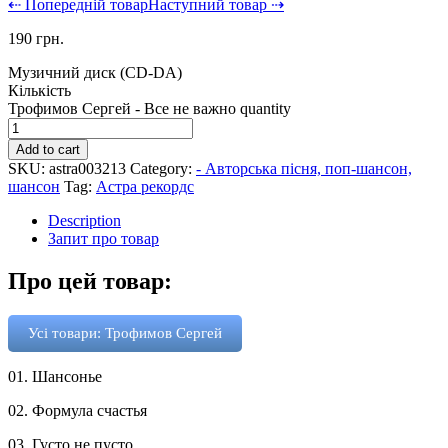
⇠ Попередній товар
Наступний товар ⇢
190
грн.
Музичний диск (CD-DA)
Кількість
Трофимов Сергей - Все не важно quantity
Add to cart
SKU:
astra003213
Category:
- Авторська пісня, поп-шансон,
шансон
Tag:
Астра рекордс
Description
Запит про товар
Про цей товар:
Усі товари: Трофимов Сергей
01. Шансонье
02. Формула счастья
03. Густо не пусто