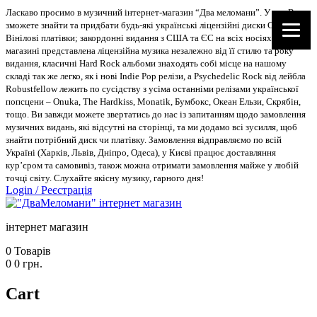
Ласкаво просимо в музичний інтернет-магазин “Два меломани”. У нас Ви
зможете знайти та придбати будь-які українські ліцензійні диски CD, DVD,
Вінілові платівки; закордонні видання з США та ЄС на всіх носіях. В
магазині представлена ліцензійна музика незалежно від її стилю та року
видання, класичні Hard Rock альбоми знаходять собі місце на нашому
складі так же легко, як і нові Indie Pop релізи, а Psychedelic Rock від лейбла
Robustfellow лежить по сусідству з усіма останніми релізами української
попсцени – Onuka, The Hardkiss, Monatik, Бумбокс, Океан Ельзи, Скрябін,
тощо. Ви завжди можете звертатись до нас із запитанням щодо замовлення
музичних видань, які відсутні на сторінці, та ми додамо всі зусилля, щоб
знайти потрібний диск чи платівку. Замовлення відправляємо по всій
Україні (Харків, Львів, Дніпро, Одеса), у Києві працює доставляння
кур’єром та самовивіз, також можна отримати замовлення майже у любій
точці світу. Слухайте якісну музику, гарного дня!
Login
/
Реєстрація
інтернет магазин
0
Товарів
0
0
грн.
Cart