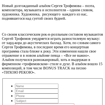
Новый долгожданный альбом Сергея Трофимова – поэта,
композитора, музыканта и исполнителя – одним словом,
художника. Художника, рисующего каждого из нас,
поднявшегося над суетой своих будней.
Со своим классическим рок-н-ролльным составом музыкантов
Сергей Трофимов умудряется играть разностилевую музыку:
от хард-кора до акустических баллад. Хотя, по словам самого
Сергея Трофимова, в последнее время его концертная
программа стала ближе к року. Эти изменения нашли свое
отражение и в новом альбоме певца – «Все не важно».
Альбом получился разножанровый, хоть и выдержан в
фирменном «трофимовском» стиле и духе. В альбом вошло 15
композиций, в том числе BONUS TRACK на песню
«ТИХОЮ РЕКОЮ».