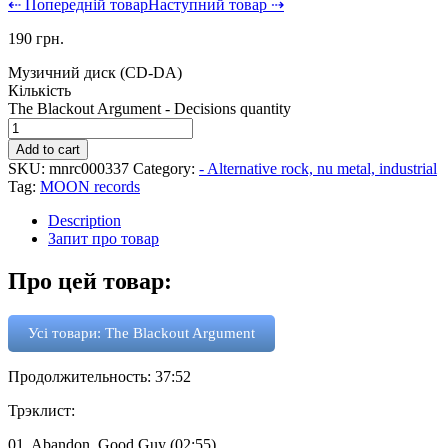
⇠ Попередній товар
Наступний товар ⇢
190
грн.
Музичний диск (CD-DA)
Кількість
The Blackout Argument - Decisions quantity
Add to cart
SKU:
mnrc000337
Category:
- Alternative rock, nu metal, industrial
Tag:
MOON records
Description
Запит про товар
Про цей товар:
Усі товари: The Blackout Argument
Продолжительность: 37:52
Трэклист:
01. Abandon, Good Guy (02:55)