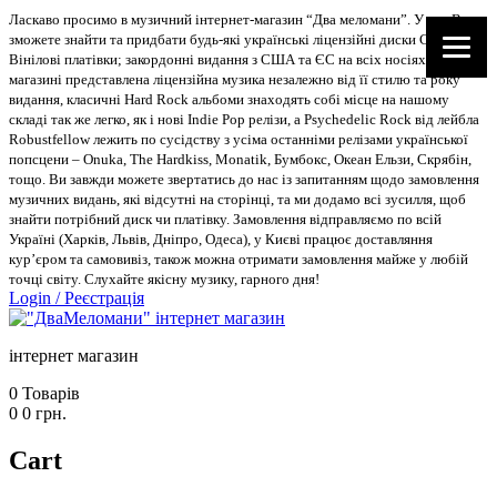
Ласкаво просимо в музичний інтернет-магазин “Два меломани”. У нас Ви
зможете знайти та придбати будь-які українські ліцензійні диски CD, DVD,
Вінілові платівки; закордонні видання з США та ЄС на всіх носіях. В
магазині представлена ліцензійна музика незалежно від її стилю та року
видання, класичні Hard Rock альбоми знаходять собі місце на нашому
складі так же легко, як і нові Indie Pop релізи, а Psychedelic Rock від лейбла
Robustfellow лежить по сусідству з усіма останніми релізами української
попсцени – Onuka, The Hardkiss, Monatik, Бумбокс, Океан Ельзи, Скрябін,
тощо. Ви завжди можете звертатись до нас із запитанням щодо замовлення
музичних видань, які відсутні на сторінці, та ми додамо всі зусилля, щоб
знайти потрібний диск чи платівку. Замовлення відправляємо по всій
Україні (Харків, Львів, Дніпро, Одеса), у Києві працює доставляння
кур’єром та самовивіз, також можна отримати замовлення майже у любій
точці світу. Слухайте якісну музику, гарного дня!
Login
/
Реєстрація
інтернет магазин
0
Товарів
0
0
грн.
Cart