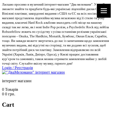
Ласкаво просимо в музичний інтернет-магазин “Два меломани”. У нас Ви
зможете знайти та придбати будь-які українські ліцензійні диски CD, DVD,
Вінілові платівки; закордонні видання з США та ЄС на всіх носіях. В
магазині представлена ліцензійна музика незалежно від її стилю та року
видання, класичні Hard Rock альбоми знаходять собі місце на нашому
складі так же легко, як і нові Indie Pop релізи, а Psychedelic Rock від лейбла
Robustfellow лежить по сусідству з усіма останніми релізами української
попсцени – Onuka, The Hardkiss, Monatik, Бумбокс, Океан Ельзи, Скрябін,
тощо. Ви завжди можете звертатись до нас із запитанням щодо замовлення
музичних видань, які відсутні на сторінці, та ми додамо всі зусилля, щоб
знайти потрібний диск чи платівку. Замовлення відправляємо по всій
Україні (Харків, Львів, Дніпро, Одеса), у Києві працює доставляння
кур’єром та самовивіз, також можна отримати замовлення майже у любій
точці світу. Слухайте якісну музику, гарного дня!
Login
/
Реєстрація
інтернет магазин
0
Товарів
0
0
грн.
Cart