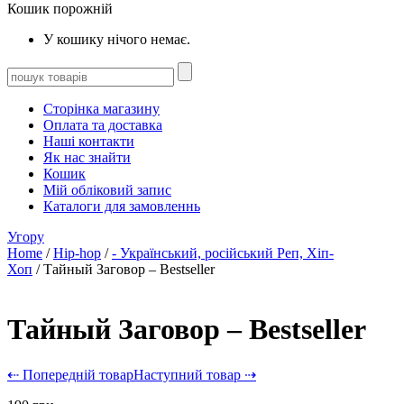
Кошик порожній
У кошику нічого немає.
Сторінка магазину
Оплата та доставка
Наші контакти
Як нас знайти
Кошик
Мій обліковий запис
Каталоги для замовленнь
Угору
Home
/
Hip-hop
/
- Український, російський Реп, Хіп-
Хоп
/ Тайный Заговор – Bestseller
Тайный Заговор – Bestseller
⇠ Попередній товар
Наступний товар ⇢