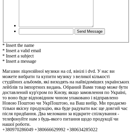
* Insert the name
* Insert a valid email
* Insert a subject
* Insert a message
Магазин ліцензійної музики на cd, вінілі і dvd. У нас ви
можете вибрати та купити музику з великої кількості
студійних альбомів, які виходять на найвідоміших українських
лейблів та імпортних видань. Обраний Вами товар може бути
доставлений кур'єром по Києву, якщо замовлення по Україні,
то воно буде відповідним чином упаковано і відправлено
Новою Поштою чи УкрПоштою, на Ваш вибір. Ми продаємо
тільки якісну продукцію, яка буде радувати вас ще довгий час
після придбання. Два меломани за відкрите спілкування -
телефонуйте нам з будь-якого питання щодо продукції чи
нашої роботи.
+380970286049 +380666629992 +380634285022