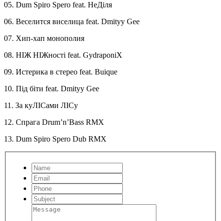
05. Dum Spiro Spero feat. НеДіля
06. Веселится виселица feat. Dmityy Gee
07. Хип-хап монополия
08. НІЖ НІЖності feat. GydraponiX
09. Истерика в стерео feat. Buique
10. Під біти feat. Dmityy Gee
11. За куЛІСами ЛІСу
12. Спрага Drum’n’Bass RMX
13. Dum Spiro Spero Dub RMX