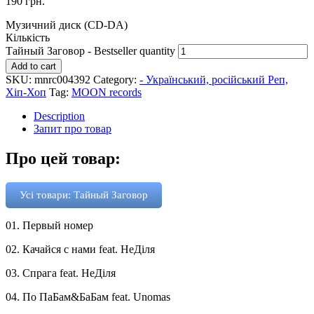
190
грн.
Музичний диск (CD-DA)
Кількість
Тайный Заговор - Bestseller quantity
Add to cart
SKU:
mnrc004392
Category:
- Український, російський Реп,
Хіп-Хоп
Tag:
MOON records
Description
Запит про товар
Про цей товар:
Усі товари: Тайный Заговор
01. Первый номер
02. Качайся с нами feat. НеДіля
03. Спрага feat. НеДіля
04. По ПаБам&БаБам feat. Unomas