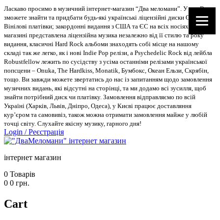
Ласкаво просимо в музичний інтернет-магазин “Два меломани”. У нас Ви
зможете знайти та придбати будь-які українські ліцензійні диски CD, DVD,
Вінілові платівки; закордонні видання з США та ЄС на всіх носіях. В
магазині представлена ліцензійна музика незалежно від її стилю та року
видання, класичні Hard Rock альбоми знаходять собі місце на нашому
складі так же легко, як і нові Indie Pop релізи, а Psychedelic Rock від лейбла
Robustfellow лежить по сусідству з усіма останніми релізами української
попсцени – Onuka, The Hardkiss, Monatik, Бумбокс, Океан Ельзи, Скрябін,
тощо. Ви завжди можете звертатись до нас із запитанням щодо замовлення
музичних видань, які відсутні на сторінці, та ми додамо всі зусилля, щоб
знайти потрібний диск чи платівку. Замовлення відправляємо по всій
Україні (Харків, Львів, Дніпро, Одеса), у Києві працює доставляння
кур’єром та самовивіз, також можна отримати замовлення майже у любій
точці світу. Слухайте якісну музику, гарного дня!
Login
/
Реєстрація
інтернет магазин
0
Товарів
0
0
грн.
Cart