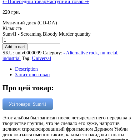
⇠ Попередній товар
Наступний товар ⇢
220
грн.
Музичний диск (CD-DA)
Кількість
Sum41 - Screaming Bloody Murder quantity
Add to cart
SKU:
univ0000099
Category:
- Alternative rock, nu metal,
industrial
Tag:
Universal
Description
Запит про товар
Про цей товар:
Усі товари: Sum41
Этот альбом был записан после четырехлетнего перерыва в
творчестве группы, что не сделало его хуже, напротив –
целиком спродюсированный фронтменом Дериком Уибли
диск оказался именно таким, каким его ожидали фанаты