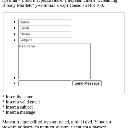
группы – злым и агрессивным, а первый сингл “Screaming
Bloody MurdeR” уже попал в чарт Canadian Hot 100.
* Insert the name
* Insert a valid email
* Insert a subject
* Insert a message
Магазин ліцензійної музики на cd, вінілі і dvd. У нас ви
можете вибрати та купити музику з великої кількості