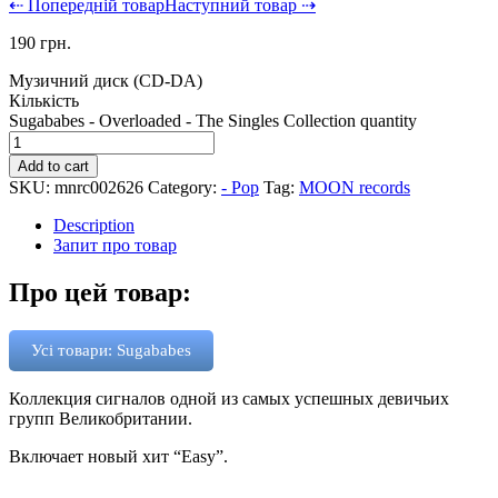
⇠ Попередній товар
Наступний товар ⇢
190
грн.
Музичний диск (CD-DA)
Кількість
Sugababes - Overloaded - The Singles Collection quantity
Add to cart
SKU:
mnrc002626
Category:
- Pop
Tag:
MOON records
Description
Запит про товар
Про цей товар:
Усі товари: Sugababes
Коллекция сигналов одной из самых успешных девичьих
групп Великобритании.
Включает новый хит “Easy”.