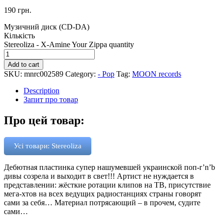
190
грн.
Музичний диск (CD-DA)
Кількість
Stereoliza - X-Amine Your Zippa quantity
Add to cart
SKU:
mnrc002589
Category:
- Pop
Tag:
MOON records
Description
Запит про товар
Про цей товар:
Усі товари: Stereoliza
Дебютная пластинка супер нашумевшей украинской поп-r’n’b
дивы созрела и выходит в свет!!! Артист не нуждается в
представлении: жёсткие ротации клипов на ТВ, присутствие
мега-хтов на всех ведущих радиостанциях страны говорят
сами за себя… Материал потрясающий – в прочем, судите
сами…