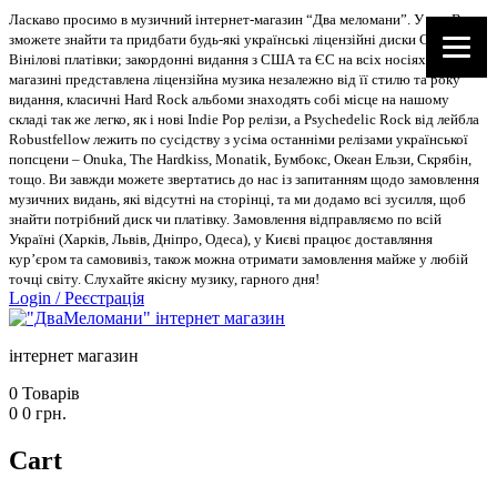
Ласкаво просимо в музичний інтернет-магазин “Два меломани”. У нас Ви
зможете знайти та придбати будь-які українські ліцензійні диски CD, DVD,
Вінілові платівки; закордонні видання з США та ЄС на всіх носіях. В
магазині представлена ліцензійна музика незалежно від її стилю та року
видання, класичні Hard Rock альбоми знаходять собі місце на нашому
складі так же легко, як і нові Indie Pop релізи, а Psychedelic Rock від лейбла
Robustfellow лежить по сусідству з усіма останніми релізами української
попсцени – Onuka, The Hardkiss, Monatik, Бумбокс, Океан Ельзи, Скрябін,
тощо. Ви завжди можете звертатись до нас із запитанням щодо замовлення
музичних видань, які відсутні на сторінці, та ми додамо всі зусилля, щоб
знайти потрібний диск чи платівку. Замовлення відправляємо по всій
Україні (Харків, Львів, Дніпро, Одеса), у Києві працює доставляння
кур’єром та самовивіз, також можна отримати замовлення майже у любій
точці світу. Слухайте якісну музику, гарного дня!
Login
/
Реєстрація
інтернет магазин
0
Товарів
0
0
грн.
Cart