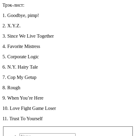
Трэк-лист:
1. Goodbye, pimp!
2. X.Y.Z.
3. Since We Live Together
4. Favorite Mistress
5. Corporate Logic
6. N.Y. Hairy Tale
7. Cop My Getup
8. Rough
9. When You’re Here
10. Love Fight Game Loser
11. Trust To Yourself