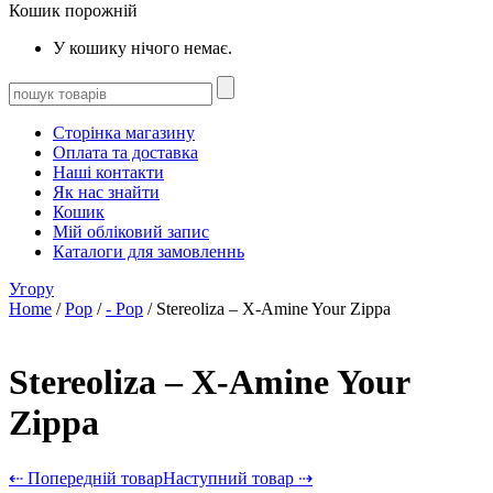
Кошик порожній
У кошику нічого немає.
Сторінка магазину
Оплата та доставка
Наші контакти
Як нас знайти
Кошик
Мій обліковий запис
Каталоги для замовленнь
Угору
Home
/
Pop
/
- Pop
/ Stereoliza – X-Amine Your Zippa
Stereoliza – X-Amine Your
Zippa
⇠ Попередній товар
Наступний товар ⇢