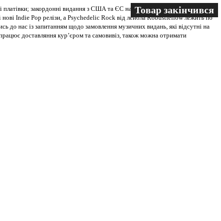
Товар закінчився
Товар закінчився
 платівки; закордонні видання з США та ЄС на всіх носіях. В магазині
 нові Indie Pop релізи, а Psychedelic Rock від лейбла Robustfellow лежить по
ись до нас із запитанням щодо замовлення музичних видань, які відсутні на
ві працює доставляння кур’єром та самовивіз, також можна отримати