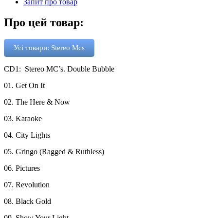
Запит про товар
Про цей товар:
Усі товари: Stereo Mcs
CD1: Stereo MC’s. Double Bubble
01. Get On It
02. The Here & Now
03. Karaoke
04. City Lights
05. Gringo (Ragged & Ruthless)
06. Pictures
07. Revolution
08. Black Gold
09. Show Your Light