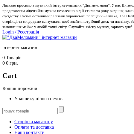
Ласкаво просимо в музичний інтернет-магазин “Два меломани”. У нас Ви зможе
представлена ліцензійна музика незалежно від її стилю та року видання, класи
сусідству з усіма останніми релізами української попсцени – Onuka, The Hard
сторінці, та ми додамо всі зусилля, щоб знайти потрібний диск чи платівку. 
замовлення майже у любій точці світу. Слухайте якісну музику, гарного дня!
Login
/
Реєстрація
інтернет магазин
0
Товарів
0
0
грн.
Cart
Кошик порожній
У кошику нічого немає.
Сторінка магазину
Оплата та доставка
Наші контакти