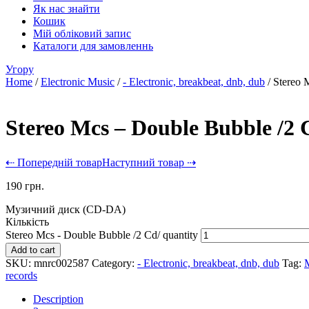
Як нас знайти
Кошик
Мій обліковий запис
Каталоги для замовленнь
Угору
Home
/
Electronic Music
/
- Electronic, breakbeat, dnb, dub
/ Stereo 
Stereo Mcs – Double Bubble /2 
⇠ Попередній товар
Наступний товар ⇢
190
грн.
Музичний диск (CD-DA)
Кількість
Stereo Mcs - Double Bubble /2 Cd/ quantity
Add to cart
SKU:
mnrc002587
Category:
- Electronic, breakbeat, dnb, dub
Tag:
records
Description