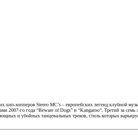
х хип-хопперов Stereo MC’s – европейских легенд клубной музы
ми 2007-го года “Beware of Dogs” и “Kangaroo”. Третий за семь
мощных и убойных танцевальных треков, стиль которых варьируе