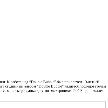
ки. К работе над “Double Bubble” был привлечен 19-летней
 лет студийный альбом “Double Bubble” является последователем
тся от электро-фанка до этно-электроники. Роб Бирч и коллеги