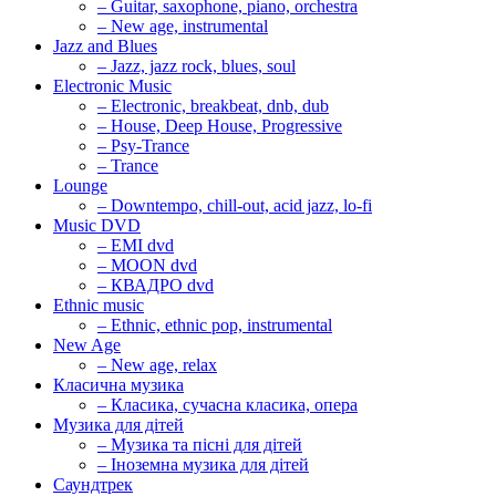
– Guitar, saxophone, piano, orchestra
– New age, instrumental
Jazz and Blues
– Jazz, jazz rock, blues, soul
Electronic Music
– Electronic, breakbeat, dnb, dub
– House, Deep House, Progressive
– Psy-Trance
– Trance
Lounge
– Downtempo, chill-out, acid jazz, lo-fi
Music DVD
– EMI dvd
– MOON dvd
– КВАДРО dvd
Ethnic music
– Ethnic, ethnic pop, instrumental
New Age
– New age, relax
Класична музика
– Класика, сучасна класика, опера
Музика для дітей
– Музика та пісні для дітей
– Іноземна музика для дітей
Саундтрек