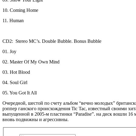
10. Coming Home
11. Human
CD2: Stereo MC’s. Double Bubble. Bonus Bubble
01. Joy
02. Master Of My Own Mind
03. Hot Blood
04. Soul Girl
05. You Got It All
Очередной, шестой по счету альбом “вечно молодых” британски
рэппер ганского происхождения Tic Tac, известный своими хита
выпущенной в 2005-м пластинки “Paradise”. на диск вошли 16 
вновь подвижны и агрессивны.