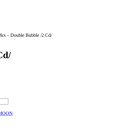
Mcs – Double Bubble /2 Cd/
Cd/
MOON