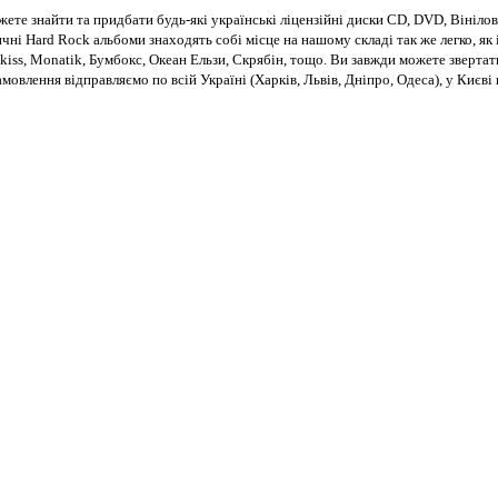
те знайти та придбати будь-які українські ліцензійні диски CD, DVD, Вінілові
чні Hard Rock альбоми знаходять собі місце на нашому складі так же легко, як і
kiss, Monatik, Бумбокс, Океан Ельзи, Скрябін, тощо. Ви завжди можете звертат
Замовлення відправляємо по всій Україні (Харків, Львів, Дніпро, Одеса), у Киє