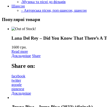
-Музика та пісні до фільмів
Шансон
– Авторська пісня, поп-шансон, шансон
Популярні товари
Lana Del Rey – Did You Know That There’s A T
1600
грн.
Read more
Докладніше
Share
Share on:
facebook
twitter
google
pinterest
Докладніше
Друга Ріка – Інша Ріка (2023) (digipak)