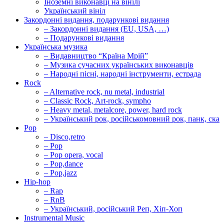
Іноземні виконавці на вінілі
Український вініл
Закордонні видання, подарункові видання
– Закордонні видання (EU, USA, …)
– Подарункові видання
Українська музика
– Видавництво “Країна Мрій”
– Музика сучасних українських виконавців
– Народні пісні, народні інструменти, естрада
Rock
– Alternative rock, nu metal, industrial
– Classic Rock, Art-rock, sympho
– Heavy metal, metalcore, power, hard rock
– Український рок, російськомовний рок, панк, ска
Pop
– Disco,retro
– Pop
– Pop opera, vocal
– Pop,dance
– Pop,jazz
Hip-hop
– Rap
– RnB
– Український, російський Реп, Хіп-Хоп
Instrumental Music