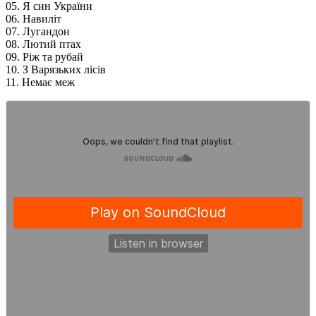
05. Я син України
06. Навиліт
07. Лугандон
08. Лютий птах
09. Ріж та рубай
10. З Варязьких лісів
11. Немає меж