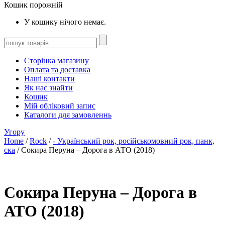
Кошик порожній
У кошику нічого немає.
Сторінка магазину
Оплата та доставка
Наші контакти
Як нас знайти
Кошик
Мій обліковий запис
Каталоги для замовленнь
Угору
Home
/
Rock
/
- Український рок, російськомовний рок, панк,
ска
/ Сокира Перуна – Дорога в АТО (2018)
Сокира Перуна – Дорога в
АТО (2018)