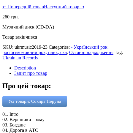
⇠ Попередній товар
Наступний товар ⇢
260
грн.
Музичний диск (CD-DA)
Товар закінчився
SKU:
ukrmusic2019-23
Categories:
- Український рок,
російськомовний рок, панк, ска
,
Останні надходження
Tag:
Ukrainian Records
Description
Запит про товар
Про цей товар:
Усі товари: Сокира Перуна
01. Intro
02. Вершники грому
03. Богдане
04. Дорога в АТО