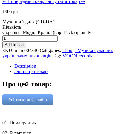
⇠ Попередній товар
Наступний товар ⇢
190
грн.
Музичний диск (CD-DA)
Кількість
Скрябін - Модна Країна (Digi-Pack) quantity
Add to cart
SKU:
mnrc004336
Categories:
- Pop
,
- Музика сучасних
українських виконавців
Tag:
MOON records
Description
Запит про товар
Про цей товар:
Усі товари: Скрябін
01. Нема дурних
02. Бультер’єр