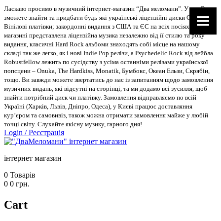
Ласкаво просимо в музичний інтернет-магазин “Два меломани”. У нас Ви
зможете знайти та придбати будь-які українські ліцензійні диски CD, DVD,
Вінілові платівки; закордонні видання з США та ЄС на всіх носіях. В
магазині представлена ліцензійна музика незалежно від її стилю та року
видання, класичні Hard Rock альбоми знаходять собі місце на нашому
складі так же легко, як і нові Indie Pop релізи, а Psychedelic Rock від лейбла
Robustfellow лежить по сусідству з усіма останніми релізами української
попсцени – Onuka, The Hardkiss, Monatik, Бумбокс, Океан Ельзи, Скрябін,
тощо. Ви завжди можете звертатись до нас із запитанням щодо замовлення
музичних видань, які відсутні на сторінці, та ми додамо всі зусилля, щоб
знайти потрібний диск чи платівку. Замовлення відправляємо по всій
Україні (Харків, Львів, Дніпро, Одеса), у Києві працює доставляння
кур’єром та самовивіз, також можна отримати замовлення майже у любій
точці світу. Слухайте якісну музику, гарного дня!
Login
/
Реєстрація
інтернет магазин
0
Товарів
0
0
грн.
Cart