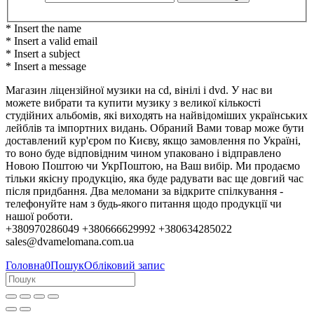
* Insert the name
* Insert a valid email
* Insert a subject
* Insert a message
Магазин ліцензійної музики на cd, вінілі і dvd. У нас ви
можете вибрати та купити музику з великої кількості
студійних альбомів, які виходять на найвідоміших українських
лейблів та імпортних видань. Обраний Вами товар може бути
доставлений кур'єром по Києву, якщо замовлення по Україні,
то воно буде відповідним чином упаковано і відправлено
Новою Поштою чи УкрПоштою, на Ваш вибір. Ми продаємо
тільки якісну продукцію, яка буде радувати вас ще довгий час
після придбання. Два меломани за відкрите спілкування -
телефонуйте нам з будь-якого питання щодо продукції чи
нашої роботи.
+380970286049 +380666629992 +380634285022
sales@dvamelomana.com.ua
Головна
0
Пошук
Обліковий запис
Колеги, партнери та клієнти!