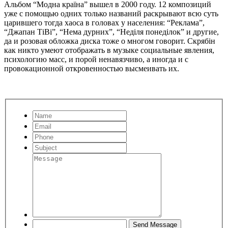
Альбом “Модна країна” вышел в 2000 году. 12 композиций
уже с помощью одних только названий раскрывают всю суть
царившего тогда хаоса в головах у населения: “Реклама”,
“Джапан ТіВі”, “Нема дурних”, “Неділя понеділок” и другие,
да и розовая обложка диска тоже о многом говорит. Скрябін
как никто умеют отображать в музыке социальные явления,
психологию масс, и порой ненавязчиво, а иногда и с
провокационной откровенностью высмеивать их.