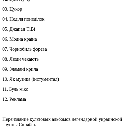
03. Цукор
04. Неділя понеділок
05. Джапан ТіВі
06. Модна країна
07. Чорнобиль форева
08. Люди чекають
09. Зламані крила
10. Як музика (інстументал)
11. Буль мікс
12. Реклама
Переиздание культовых альбомов легендарной украинской
группы Скрябін.