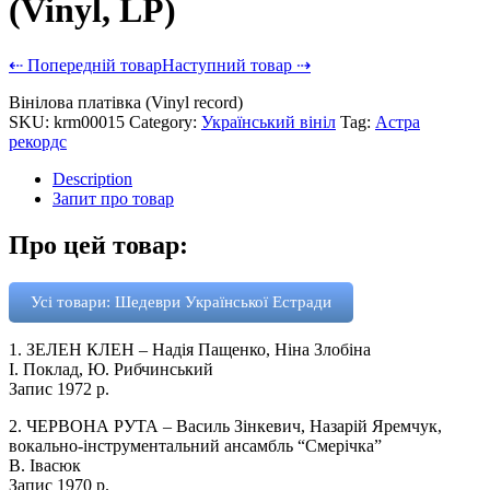
(Vinyl, LP)
⇠ Попередній товар
Наступний товар ⇢
Вінілова платівка (Vinyl record)
SKU:
krm00015
Category:
Український вініл
Tag:
Астра
рекордс
Description
Запит про товар
Про цей товар:
Усі товари: Шедеври Української Естради
1. ЗЕЛЕН КЛЕН – Надія Пащенко, Ніна Злобіна
І. Поклад, Ю. Рибчинський
Запис 1972 р.
2. ЧЕРВОНА РУТА – Василь Зінкевич, Назарій Яремчук,
вокально-інструментальний ансамбль “Смерічка”
В. Івасюк
Запис 1970 р.