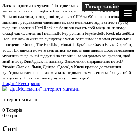
Товар закінчився
Ласкаво просимо в музичний інтернет-магазин “Два меломани”. У нас Ви
зможете знайти та придбати будь-які українські ліцензійні диски CD, DVD,
Вінілові платівки; закордонні видання з США та ЄС на всіх носіях. В
магазині представлена ліцензійна музика незалежно від її стилю та року
видання, класичні Hard Rock альбоми знаходять собі місце на нашому
складі так же легко, як і нові Indie Pop релізи, а Psychedelic Rock від лейбла
Robustfellow лежить по сусідству з усіма останніми релізами української
попсцени – Onuka, The Hardkiss, Monatik, Бумбокс, Океан Ельзи, Скрябін,
тощо. Ви завжди можете звертатись до нас із запитанням щодо замовлення
музичних видань, які відсутні на сторінці, та ми додамо всі зусилля, щоб
знайти потрібний диск чи платівку. Замовлення відправляємо по всій
Україні (Харків, Львів, Дніпро, Одеса), у Києві працює доставляння
кур’єром та самовивіз, також можна отримати замовлення майже у любій
точці світу. Слухайте якісну музику, гарного дня!
Login
/
Реєстрація
інтернет магазин
0
Товарів
0
0
грн.
Cart