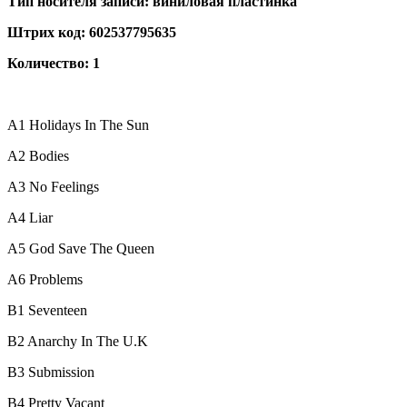
Тип носителя записи: виниловая пластинка
Штрих код: 602537795635
Количество: 1
A1
Holidays In The Sun
A2
Bodies
A3
No Feelings
A4
Liar
A5
God Save The Queen
A6
Problems
B1
Seventeen
B2
Anarchy In The U.K
B3
Submission
B4
Pretty Vacant