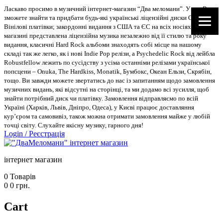
Ласкаво просимо в музичний інтернет-магазин “Два меломани”. У нас Ви
зможете знайти та придбати будь-які українські ліцензійні диски CD, DVD,
Вінілові платівки; закордонні видання з США та ЄС на всіх носіях. В
магазині представлена ліцензійна музика незалежно від її стилю та року
видання, класичні Hard Rock альбоми знаходять собі місце на нашому
складі так же легко, як і нові Indie Pop релізи, а Psychedelic Rock від лейбла
Robustfellow лежить по сусідству з усіма останніми релізами української
попсцени – Onuka, The Hardkiss, Monatik, Бумбокс, Океан Ельзи, Скрябін,
тощо. Ви завжди можете звертатись до нас із запитанням щодо замовлення
музичних видань, які відсутні на сторінці, та ми додамо всі зусилля, щоб
знайти потрібний диск чи платівку. Замовлення відправляємо по всій
Україні (Харків, Львів, Дніпро, Одеса), у Києві працює доставляння
кур’єром та самовивіз, також можна отримати замовлення майже у любій
точці світу. Слухайте якісну музику, гарного дня!
Login
/
Реєстрація
інтернет магазин
0
Товарів
0
0
грн.
Cart