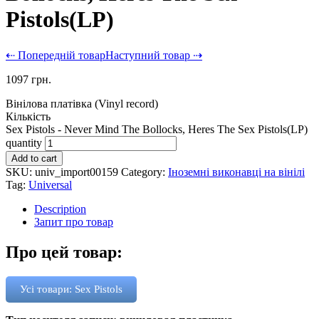
Pistols(LP)
⇠ Попередній товар
Наступний товар ⇢
1097
грн.
Вінілова платівка (Vinyl record)
Кількість
Sex Pistols - Never Mind The Bollocks, Heres The Sex Pistols(LP)
quantity
Add to cart
SKU:
univ_import00159
Category:
Іноземні виконавці на вінілі
Tag:
Universal
Description
Запит про товар
Про цей товар:
Усі товари: Sex Pistols