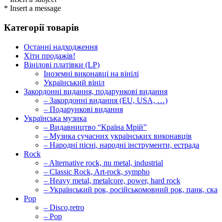
* Insert a message
Категорії товарів
Останні надходження
Хіти продажів!
Вінілові платівки (LP)
Іноземні виконавці на вінілі
Український вініл
Закордонні видання, подарункові видання
– Закордонні видання (EU, USA, …)
– Подарункові видання
Українська музика
– Видавництво “Країна Мрій”
– Музика сучасних українських виконавців
– Народні пісні, народні інструменти, естрада
Rock
– Alternative rock, nu metal, industrial
– Classic Rock, Art-rock, sympho
– Heavy metal, metalcore, power, hard rock
– Український рок, російськомовний рок, панк, ска
Pop
– Disco,retro
– Pop