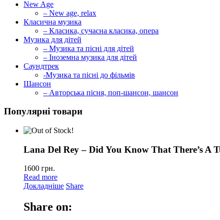
New Age
– New age, relax
Класична музика
– Класика, сучасна класика, опера
Музика для дітей
– Музика та пісні для дітей
– Іноземна музика для дітей
Саундтрек
-Музика та пісні до фільмів
Шансон
– Авторська пісня, поп-шансон, шансон
Популярні товари
Lana Del Rey – Did You Know That There’s A T
1600
грн.
Read more
Докладніше
Share
Share on: