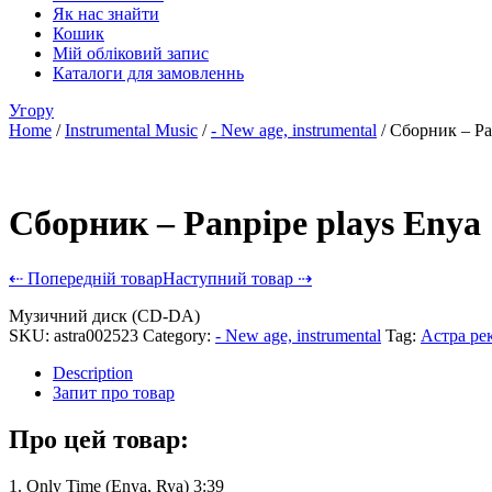
Як нас знайти
Кошик
Мій обліковий запис
Каталоги для замовленнь
Угору
Home
/
Instrumental Music
/
- New age, instrumental
/ Сборник – Pa
Сборник – Panpipe plays Enya
⇠ Попередній товар
Наступний товар ⇢
Музичний диск (CD-DA)
SKU:
astra002523
Category:
- New age, instrumental
Tag:
Астра ре
Description
Запит про товар
Про цей товар:
1. Only Time (Enya, Rya) 3:39