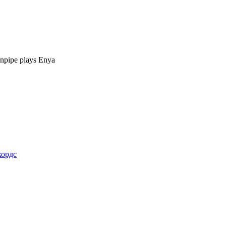
npipe plays Enya
кордс