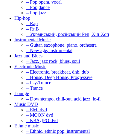
– Pop opera, vocal
– Pop,dance
– Pop,jazz
Hip-hop
– Rap
– RnB
– Український, російський Реп, Хіп-Хоп
Instrumental Music
– Guitar, saxophone, piano, orchestra
– New age, instrumental
Jazz and Blues
– Jazz, jazz rock, blues, soul
Electronic Music
– Electronic, breakbeat, dnb, dub
– House, Deep House, Progressive
– Psy-Trance
– Trance
Lounge
– Downtempo, chill-out, acid jazz, lo-fi
Music DVD
– EMI dvd
– MOON dvd
– КВАДРО dvd
Ethnic music
– Ethnic, ethnic pop, instrumental