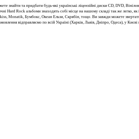
те знайти та придбати будь-які українські ліцензійні диски CD, DVD, Вінілові
чні Hard Rock альбоми знаходять собі місце на нашому складі так же легко, як і
kiss, Monatik, Бумбокс, Океан Ельзи, Скрябін, тощо. Ви завжди можете звертат
Замовлення відправляємо по всій Україні (Харків, Львів, Дніпро, Одеса), у Киє