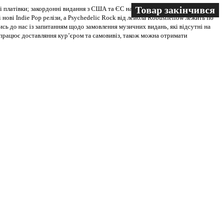
Товар закінчився
Товар закінчився
Товар закінчився
 платівки; закордонні видання з США та ЄС на всіх носіях. В магазині
 нові Indie Pop релізи, а Psychedelic Rock від лейбла Robustfellow лежить по
ись до нас із запитанням щодо замовлення музичних видань, які відсутні на
ві працює доставляння кур’єром та самовивіз, також можна отримати