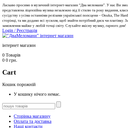
Ласкаво просимо в музичний інтернет-магазин “Два меломани”. У нас Ви зможе
представлена ліцензійна музика незалежно від її стилю та року видання, класи
сусідству з усіма останніми релізами української попсцени – Onuka, The Hard
сторінці, та ми додамо всі зусилля, щоб знайти потрібний диск чи платівку. 
замовлення майже у любій точці світу. Слухайте якісну музику, гарного дня!
Login
/
Реєстрація
інтернет магазин
0
Товарів
0
0
грн.
Cart
Кошик порожній
У кошику нічого немає.
Сторінка магазину
Оплата та доставка
Наші контакти