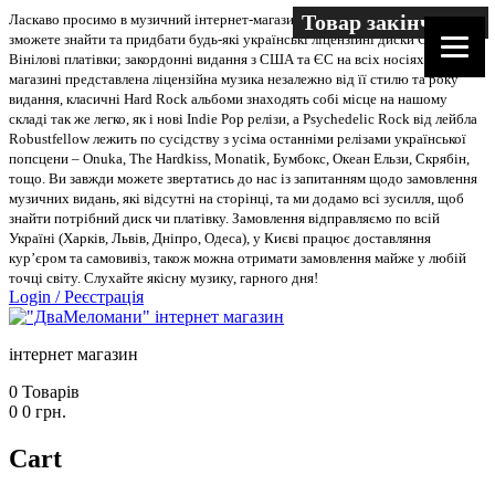
Товар закінчився
Ласкаво просимо в музичний інтернет-магазин “Два меломани”. У нас Ви
зможете знайти та придбати будь-які українські ліцензійні диски CD, DVD,
Вінілові платівки; закордонні видання з США та ЄС на всіх носіях. В
магазині представлена ліцензійна музика незалежно від її стилю та року
видання, класичні Hard Rock альбоми знаходять собі місце на нашому
складі так же легко, як і нові Indie Pop релізи, а Psychedelic Rock від лейбла
Robustfellow лежить по сусідству з усіма останніми релізами української
попсцени – Onuka, The Hardkiss, Monatik, Бумбокс, Океан Ельзи, Скрябін,
тощо. Ви завжди можете звертатись до нас із запитанням щодо замовлення
музичних видань, які відсутні на сторінці, та ми додамо всі зусилля, щоб
знайти потрібний диск чи платівку. Замовлення відправляємо по всій
Україні (Харків, Львів, Дніпро, Одеса), у Києві працює доставляння
кур’єром та самовивіз, також можна отримати замовлення майже у любій
точці світу. Слухайте якісну музику, гарного дня!
Login
/
Реєстрація
інтернет магазин
0
Товарів
0
0
грн.
Cart