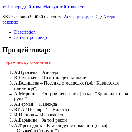
⇠ Попередній товар
Наступний товар ⇢
SKU:
astramp3_0030
Category:
Астра рекордс
Tag:
Астра
рекордс
Description
Запит про товар
Про цей товар:
Тираж диску закінчився.
А.Пугачева – Айсберг
В.Леонтьев – Полет на дельтаплане
А.Ведищева – Песенка о медведях (к/ф “Кавказская
пленница”)
А.Миронов – Остров невезения (из к/ф ’’Бриллиантовая
рука’’)
А.Герман – Надежда
ВИА “Песняры” – Вологда
И.Иванов – Из вагантов
А.Барыкин – За той рекой
А.Фрейндлих – В моей душе покоя нет (из к/ф
’’Служебный роман’’)