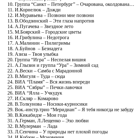
Группа “Санкт – Петербург” – Очарована, околдована…
И.Корнелюк – Дожди
И.Муравьева – Позвони мне позвони
В.Ободзинский – Эти глаза напротив
А.Пугачева – Звездное лето
М.Боярский – Городские цветы
И.Грибулина – Недотрога
А.Малинин – Пилигримы
А.Буйнов – Безнадега
Азиза – Твоя улыбка
Группа “Игра” – Неспелая вишня
А.Глызин и группа “Ура” – Зимний сад
А.Вески – Самба с Марадонной
В.Мигуля – Туда – сюда
ВИА “Пламя” – Вся жизнь впереди
ВИА “Сябры” – Печки-лавочки
ВИА “Ялла – Учкудук
И.Скляр – Комарово
В.Толкунова – Носики-курносики
Вок.-инстр.трио “Меридиан” – Я тебя никогда не забуду
В.Кикабидзе – Мои года
А.Герман, Л.Лещенко – Эхо любви
В.Мулерман – Лада
Л.Сенчина – У природы нет плохой погоды
И.Кобзон – Мгновения