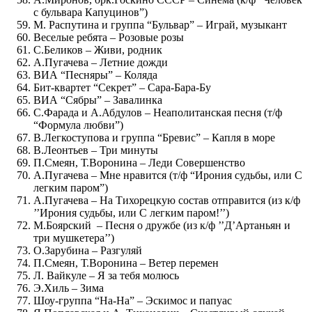
с бульвара Капуцинов”)
М. Распутина и группа “Бульвар” – Играй, музыкант
Веселые ребята – Розовые розы
С.Беликов – Живи, родник
А.Пугачева – Летние дожди
ВИА “Песняры” – Коляда
Бит-квартет “Секрет” – Сара-Бара-Бу
ВИА “Сябры” – Завалинка
С.Фарада и А.Абдулов – Неаполитанская песня (т/ф
“Формула любви”)
В.Легкоступова и группа “Бревис” – Капля в море
В.Леонтьев – Три минуты
П.Смеян, Т.Воронина – Леди Совершенство
А.Пугачева – Мне нравится (т/ф “Ирония судьбы, или С
легким паром”)
А.Пугачева – На Тихорецкую состав отправится (из к/ф
’’Ирония судьбы, или С легким паром!’’)
М.Боярский – Песня о дружбе (из к/ф ’’Д’Артаньян и
три мушкетера’’)
О.Зарубина – Разгуляй
П.Смеян, Т.Воронина – Ветер перемен
Л. Вайкуле – Я за тебя молюсь
Э.Хиль – Зима
Шоу-группа “На-На” – Эскимос и папуас