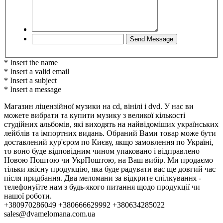
* Insert the name
* Insert a valid email
* Insert a subject
* Insert a message
Магазин ліцензійної музики на cd, вінілі і dvd. У нас ви
можете вибрати та купити музику з великої кількості
студійних альбомів, які виходять на найвідоміших українських
лейблів та імпортних видань. Обраний Вами товар може бути
доставлений кур'єром по Києву, якщо замовлення по Україні,
то воно буде відповідним чином упаковано і відправлено
Новою Поштою чи УкрПоштою, на Ваш вибір. Ми продаємо
тільки якісну продукцію, яка буде радувати вас ще довгий час
після придбання. Два меломани за відкрите спілкування -
телефонуйте нам з будь-якого питання щодо продукції чи
нашої роботи.
+380970286049 +380666629992 +380634285022
sales@dvamelomana.com.ua