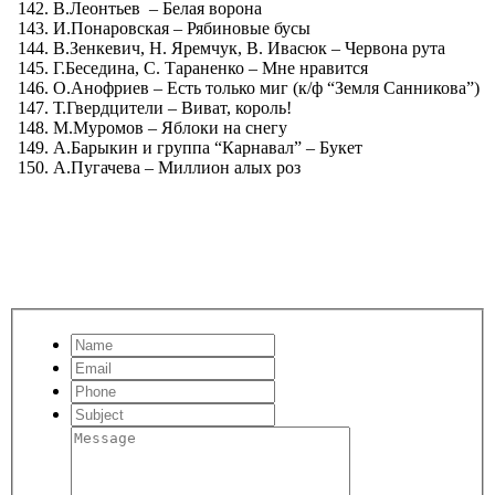
В.Леонтьев – Белая ворона
И.Понаровская – Рябиновые бусы
В.Зенкевич, Н. Яремчук, В. Ивасюк – Червона рута
Г.Беседина, С. Тараненко – Мне нравится
О.Анофриев – Есть только миг (к/ф “Земля Санникова”)
Т.Гвердцители – Виват, король!
М.Муромов – Яблоки на снегу
А.Барыкин и группа “Карнавал” – Букет
А.Пугачева – Миллион алых роз