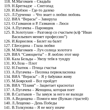
М.Магомаев – Свадьба
Н.Брегвадзе – Снегопад
И.Кобзон – Где-то далеко
Л.Гурченко – Что знает о любви любовь
ВИА “Верасы” – Завируха
О.Газманов и Р. Газманов – Люси
А.Пугачева – Паромщик
В.Золотухин – Разговор со счастьем (к/ф “Иван
Васильевич меняет профессию”)
И.Корнелюк – Билет на балет
Г.Беседина – Глаза любви
М.Магомаев – Луч солнца золотого
ВИА “Самоцветы” – Я люблю этот мир
Кала Бельды – Увезу тебя в тундру
Ю.Лоза – Плот
Н.Гнатюк – Птица счастья
А.Пугачева – Песенка первокласника
ВИА “Верасы” – Я у бабушки живу
М.Боярский – Все пройдет
ВИА “Пламя” – Зацветает краснотал
А.Пугачева – Женщина, которая поет
В.Салтыков – Ты замуж за него не выходи
А.Ведищева – Помоги мне (Вулкан страстей)
Л.Лещенко – День Победы
В.Толкунова – Я не могу иначе