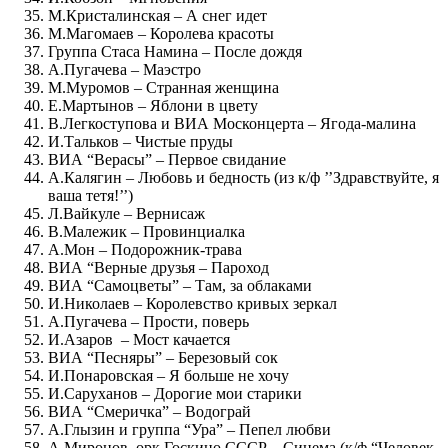
М.Кристалинская – А снег идет
М.Магомаев – Королева красоты
Группа Стаса Намина – После дождя
А.Пугачева – Маэстро
М.Муромов – Странная женщина
Е.Мартынов – Яблони в цвету
В.Легкоступова и ВИА Москонцерта – Ягода-малина
И.Тальков – Чистые пруды
ВИА “Верасы” – Первое свидание
А.Калягин – Любовь и бедность (из к/ф ’’Здравствуйте, я
ваша тетя!’’)
Л.Вайкуле – Вернисаж
В.Малежик – Провинциалка
А.Мон – Подорожник-трава
ВИА “Верные друзья – Пароход
ВИА “Самоцветы” – Там, за облаками
И.Николаев – Королевство кривых зеркал
А.Пугачева – Прости, поверь
И.Азаров – Мост качается
ВИА “Песняры” – Березовый сок
И.Понаровская – Я больше не хочу
И.Саруханов – Дорогие мои старики
ВИА “Смеричка” – Водограй
А.Глызин и группа “Ура” – Пепел любви
А.Миронов, орк.Госкино СССР – Синема (к/ф “Человек