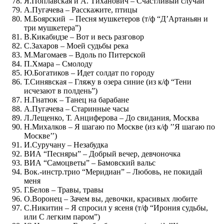
Я.Поплавская и А. Тиханович – Счастливый случай
А.Пугачева – Расскажите, птицы
М.Боярский – Песня мушкетеров (т/ф “Д’Артаньян и
три мушкетера”)
В.Кикабидзе – Вот и весь разговор
С.Захаров – Моей судьбы река
М.Магомаев – Вдоль по Питерской
П.Хмара – Смолоду
Ю.Богатиков – Идет солдат по городу
Т.Синявская – Гляжу в озера синие (из к/ф “Тени
исчезают в полдень”)
Н.Гнатюк – Танец на барабане
А.Пугачева – Старинные часы
Л.Лещенко, Т. Анциферова – До свидания, Москва
Н.Михалков – Я шагаю по Москве (из к/ф ’’Я шагаю по
Москве’’)
И.Суручану – Незабудка
ВИА “Песняры” – Добрый вечер, девчоночка
ВИА “Самоцветы” – Бамовский вальс
Вок.-инстр.трио “Меридиан” – Любовь, не покидай
меня
Г.Белов – Травы, травы
О.Воронец – Зачем вы, девочки, красивых любите
С.Никитин – Я спросил у ясеня (т/ф “Ирония судьбы,
или С легким паром”)