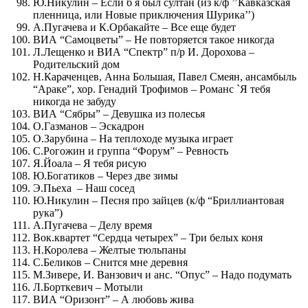
Ю.Никулин – Если б я был султан (из к/ф ’’Кавказская
пленница, или Новые приключения Шурика’’)
А.Пугачева и К.Орбакайте – Все еще будет
ВИА “Самоцветы” – Не повторяется такое никогда
Л.Лещенко и ВИА “Спектр” п/р И. Дорохова –
Родительский дом
Н.Караченцев, Анна Большая, Павел Смеян, ансамбыль
“Араке”, хор. Генадий Трофимов – Романс `Я тебя
никогда не забуду
ВИА “Сябры” – Девушка из полесья
О.Газманов – Эскадрон
О.Зарубина – На теплоходе музыка играет
С.Рогожин и группа “Форум” – Ревность
Я.Йоала – Я тебя рисую
Ю.Богатиков – Через две зимы
Э.Пьеха – Наш сосед
Ю.Никулин – Песня про зайцев (к/ф “Бриллиантовая
рука”)
А.Пугачева – Делу время
Вок.квартет “Сердца четырех” – Три белых коня
Н.Королева – Желтые тюльпаны
С.Беликов – Снится мне деревня
М.Зивере, И. Ванзович и анс. “Опус” – Надо подумать
Л.Борткевич – Мотыли
ВИА “Оризонт” – А любовь жива