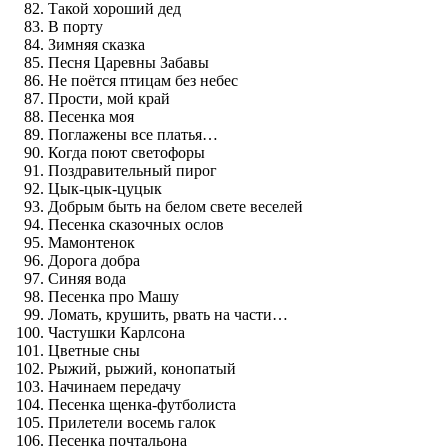
Такой хороший дед
В порту
Зимняя сказка
Песня Царевны Забавы
Не поётся птицам без небес
Прости, мой край
Песенка моя
Поглажены все платья…
Когда поют светофоры
Поздравительный пирог
Цык-цык-цуцык
Добрым быть на белом свете веселей
Песенка сказочных ослов
Мамонтенок
Дорога добра
Синяя вода
Песенка про Машу
Ломать, крушить, рвать на части…
Частушки Карлсона
Цветные сны
Рыжий, рыжий, конопатый
Начинаем передачу
Песенка щенка-футболиста
Прилетели восемь галок
Песенка почтальона