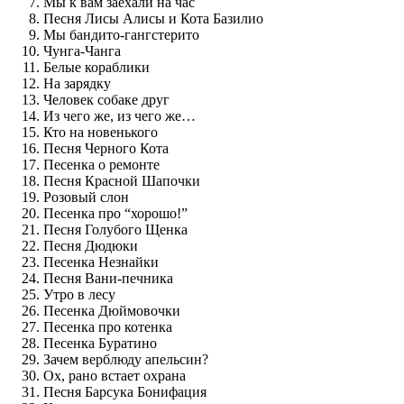
Мы к вам заехали на час
Песня Лисы Алисы и Кота Базилио
Мы бандито-гангстерито
Чунга-Чанга
Белые кораблики
На зарядку
Человек собаке друг
Из чего же, из чего же…
Кто на новенького
Песня Черного Кота
Песенка о ремонте
Песня Красной Шапочки
Розовый слон
Песенка про “хорошо!”
Песня Голубого Щенка
Песня Дюдюки
Песенка Незнайки
Песня Вани-печника
Утро в лесу
Песенка Дюймовочки
Песенка про котенка
Песенка Буратино
Зачем верблюду апельсин?
Ох, рано встает охрана
Песня Барсука Бонифация