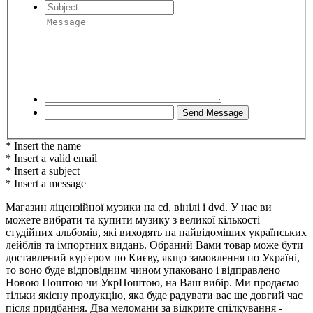
* Insert the name
* Insert a valid email
* Insert a subject
* Insert a message
Магазин ліцензійної музики на cd, вінілі і dvd. У нас ви
можете вибрати та купити музику з великої кількості
студійних альбомів, які виходять на найвідоміших українських
лейблів та імпортних видань. Обраний Вами товар може бути
доставлений кур'єром по Києву, якщо замовлення по Україні,
то воно буде відповідним чином упаковано і відправлено
Новою Поштою чи УкрПоштою, на Ваш вибір. Ми продаємо
тільки якісну продукцію, яка буде радувати вас ще довгий час
після придбання. Два меломани за відкрите спілкування -