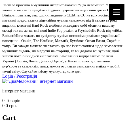
Ласкаво просимо в музичний інтернет-магазин “Два меломани”. У нас Ви
зможете знайти та придбати будь-які українські ліцензійні диски CD, DVD,
Вінілові платівки; закордонні видання з США та ЄС на всіх носіях. В
магазині представлена ліцензійна музика незалежно від її стилю та року
видання, класичні Hard Rock альбоми знаходять собі місце на нашому
складі так же легко, як і нові Indie Pop релізи, а Psychedelic Rock від лейбла
Robustfellow лежить по сусідству з усіма останніми релізами української
попсцени – Onuka, The Hardkiss, Monatik, Бумбокс, Океан Ельзи, Скрябін,
тощо. Ви завжди можете звертатись до нас із запитанням щодо замовлення
музичних видань, які відсутні на сторінці, та ми додамо всі зусилля, щоб
знайти потрібний диск чи платівку. Замовлення відправляємо по всій
Україні (Харків, Львів, Дніпро, Одеса), у Києві працює доставляння
кур’єром та самовивіз, також можна отримати замовлення майже у любій
точці світу. Слухайте якісну музику, гарного дня!
Login
/
Реєстрація
інтернет магазин
0
Товарів
0
0
грн.
Cart