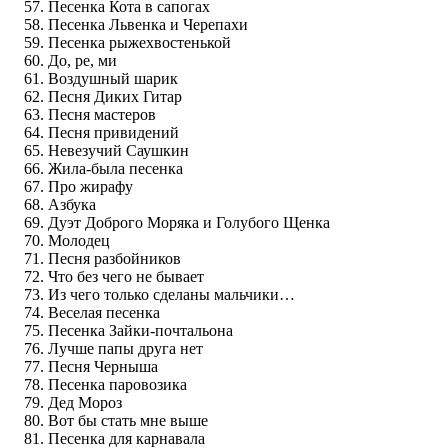
Песенка Кота в сапогах
Песенка Львенка и Черепахи
Песенка рыжехвостенькой
До, ре, ми
Воздушный шарик
Песня Диких Гитар
Песня мастеров
Песня привидений
Невезучий Саушкин
Жила-была песенка
Про жирафу
Азбука
Дуэт Доброго Моряка и Голубого Щенка
Молодец
Песня разбойников
Что без чего не бывает
Из чего только сделаны мальчики…
Веселая песенка
Песенка Зайки-почтальона
Лучше папы друга нет
Песня Черныша
Песенка паровозика
Дед Мороз
Вот бы стать мне выше
Песенка для карнавала