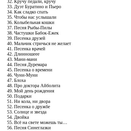
Кручу педали, кручу
Дуэт Буратино и Пьеро
Как сладко спать
Чтобы нас услышали
Колыбельная кошки
Песня Рыбы-Пилы
Частушки Бабок-Ежек
Песенка друзей
Мальчик стричься не желает
Песенка врачей
Длинношеее
Мани-мани
Песня Дуремара
Песенка о времени
Чуни-Муни
Блоха
Про доктора Айболита
Мой день рождения
Подарки
Ни кола, ни двора
Песенка о дружбе
Солнце и звезда
Двойка
Всё на свете можешь ты…
Песня Синеглазки