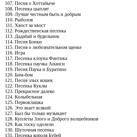
Песня о Хоттабыче
Песенка цыплят
Лучше честным быть и добрым
Рыболов
Хвост за хвост
Рождественская песенка
Дадабай и будильник
Песня Бонки
Песня о любознательном щенке
Игра
Песенка клоуна Фантика
Песенка паучка Ананси
Песня Паука и Буратино
Бим-бом
Песня злых кошек
Песенка Куклы
Прекрасное далеко
Колыбельная
Первоклашка
Это знает всякий
Был бы только музыкант
Куплеты Злого и Доброго волшебников
Как тоску одолели
Шуточная песенка
Песенка короля Бубей