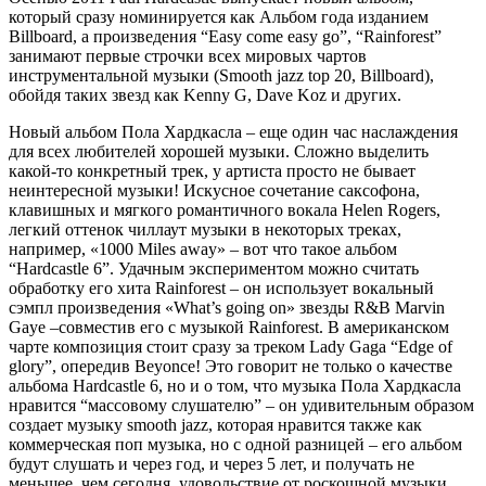
который сразу номинируется как Альбом года изданием
Billboard, а произведения “Easy come easy go”, “Rainforest”
занимают первые строчки всех мировых чартов
инструментальной музыки (Smooth jazz top 20, Billboard),
обойдя таких звезд как Kenny G, Dave Koz и других.
Новый альбом Пола Хардкасла – еще один час наслаждения
для всех любителей хорошей музыки. Сложно выделить
какой-то конкретный трек, у артиста просто не бывает
неинтересной музыки! Искусное сочетание саксофона,
клавишных и мягкого романтичного вокала Helen Rogers,
легкий оттенок чиллаут музыки в некоторых треках,
например, «1000 Miles away» – вот что такое альбом
“Hardcastle 6”. Удачным экспериментом можно считать
обработку его хита Rainforest – он использует вокальный
сэмпл произведения «What’s going on» звезды R&B Marvin
Gaye –совместив его с музыкой Rainforest. В американском
чарте композиция стоит сразу за треком Lady Gaga “Edge of
glory”, опередив Beyonce! Это говорит не только о качестве
альбома Hardcastle 6, но и о том, что музыка Пола Хардкасла
нравится “массовому слушателю” – он удивительным образом
создает музыку smooth jazz, которая нравится также как
коммерческая поп музыка, но с одной разницей – его альбом
будут слушать и через год, и через 5 лет, и получать не
меньшее, чем сегодня, удовольствие от роскошной музыки