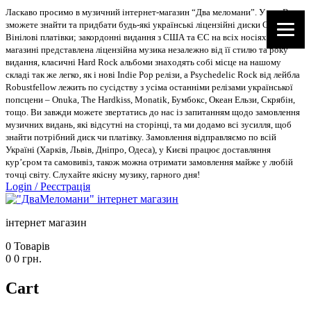
Ласкаво просимо в музичний інтернет-магазин “Два меломани”. У нас Ви
зможете знайти та придбати будь-які українські ліцензійні диски CD, DVD,
Вінілові платівки; закордонні видання з США та ЄС на всіх носіях. В
магазині представлена ліцензійна музика незалежно від її стилю та року
видання, класичні Hard Rock альбоми знаходять собі місце на нашому
складі так же легко, як і нові Indie Pop релізи, а Psychedelic Rock від лейбла
Robustfellow лежить по сусідству з усіма останніми релізами української
попсцени – Onuka, The Hardkiss, Monatik, Бумбокс, Океан Ельзи, Скрябін,
тощо. Ви завжди можете звертатись до нас із запитанням щодо замовлення
музичних видань, які відсутні на сторінці, та ми додамо всі зусилля, щоб
знайти потрібний диск чи платівку. Замовлення відправляємо по всій
Україні (Харків, Львів, Дніпро, Одеса), у Києві працює доставляння
кур’єром та самовивіз, також можна отримати замовлення майже у любій
точці світу. Слухайте якісну музику, гарного дня!
Login
/
Реєстрація
інтернет магазин
0
Товарів
0
0
грн.
Cart