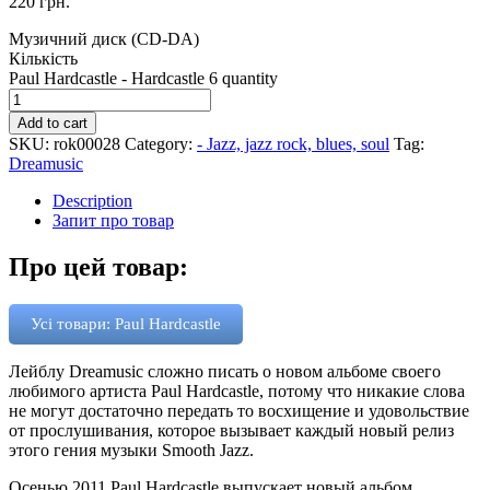
220
грн.
Музичний диск (CD-DA)
Кількість
Paul Hardcastle - Hardcastle 6 quantity
Add to cart
SKU:
rok00028
Category:
- Jazz, jazz rock, blues, soul
Tag:
Dreamusic
Description
Запит про товар
Про цей товар:
Усі товари: Paul Hardcastle
Лейблу Dreamusic сложно писать о новом альбоме своего
любимого артиста Paul Hardcastle, потому что никакие слова
не могут достаточно передать то восхищение и удовольствие
от прослушивания, которое вызывает каждый новый релиз
этого гения музыки Smooth Jazz.
Осенью 2011 Paul Hardcastle выпускает новый альбом,