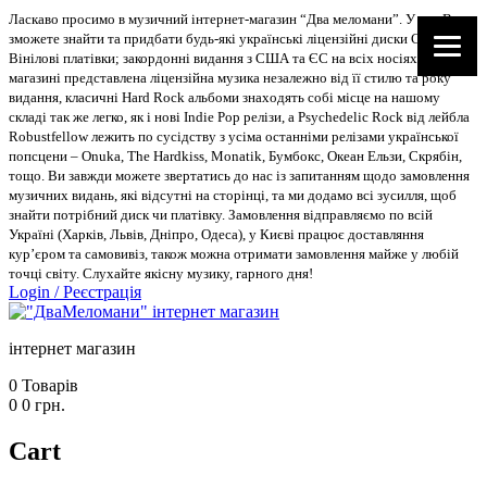
Ласкаво просимо в музичний інтернет-магазин “Два меломани”. У нас Ви
зможете знайти та придбати будь-які українські ліцензійні диски CD, DVD,
Вінілові платівки; закордонні видання з США та ЄС на всіх носіях. В
магазині представлена ліцензійна музика незалежно від її стилю та року
видання, класичні Hard Rock альбоми знаходять собі місце на нашому
складі так же легко, як і нові Indie Pop релізи, а Psychedelic Rock від лейбла
Robustfellow лежить по сусідству з усіма останніми релізами української
попсцени – Onuka, The Hardkiss, Monatik, Бумбокс, Океан Ельзи, Скрябін,
тощо. Ви завжди можете звертатись до нас із запитанням щодо замовлення
музичних видань, які відсутні на сторінці, та ми додамо всі зусилля, щоб
знайти потрібний диск чи платівку. Замовлення відправляємо по всій
Україні (Харків, Львів, Дніпро, Одеса), у Києві працює доставляння
кур’єром та самовивіз, також можна отримати замовлення майже у любій
точці світу. Слухайте якісну музику, гарного дня!
Login
/
Реєстрація
інтернет магазин
0
Товарів
0
0
грн.
Cart