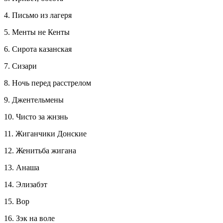
4. Письмо из лагеря
5. Менты не Кенты
6. Сирота казанская
7. Сизари
8. Ночь перед расстрелом
9. Джентельмены
10. Чисто за жнзнь
11. Жиганчики Донские
12. Женитьба жигана
13. Анаша
14. Элизабэт
15. Вор
16. Зэк на воле