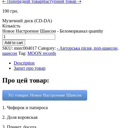
⇠ Попередній товар
Наступний товар ⇢
190
грн.
Музичний диск (CD-DA)
Кількість
Новое Настроение Шансон - Беломорканал quantity
Add to cart
SKU:
mnrc004017
Category:
- Авторська пісня, поп-шансон,
шансон
Tag:
MOON records
Description
Запит про товар
Про цей товар:
Усі товари: Новое Настроение Шансон
1. Чифирок и папироса
2. Доля воровская
3. Привет, босота