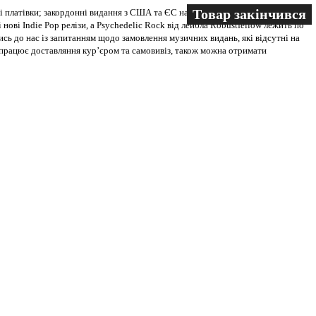
Товар закінчився
Товар закінчився
 платівки; закордонні видання з США та ЄС на всіх носіях. В магазині
 нові Indie Pop релізи, а Psychedelic Rock від лейбла Robustfellow лежить по
ись до нас із запитанням щодо замовлення музичних видань, які відсутні на
ві працює доставляння кур’єром та самовивіз, також можна отримати