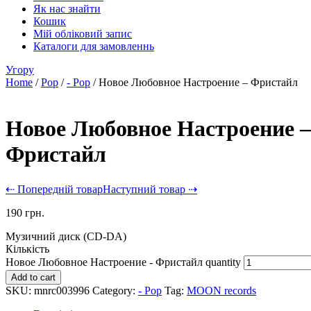
Як нас знайти
Кошик
Мій обліковий запис
Каталоги для замовленнь
Угору
Home
/
Pop
/
- Pop
/ Новое Любовное Настроение – Фристайл
Новое Любовное Настроение –
Фристайл
⇠ Попередній товар
Наступний товар ⇢
190
грн.
Музичний диск (CD-DA)
Кількість
Новое Любовное Настроение - Фристайл quantity
Add to cart
SKU:
mnrc003996
Category:
- Pop
Tag:
MOON records