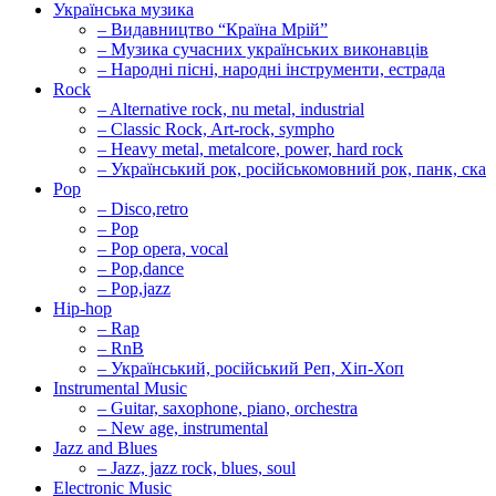
Українська музика
– Видавництво “Країна Мрій”
– Музика сучасних українських виконавців
– Народні пісні, народні інструменти, естрада
Rock
– Alternative rock, nu metal, industrial
– Classic Rock, Art-rock, sympho
– Heavy metal, metalcore, power, hard rock
– Український рок, російськомовний рок, панк, ска
Pop
– Disco,retro
– Pop
– Pop opera, vocal
– Pop,dance
– Pop,jazz
Hip-hop
– Rap
– RnB
– Український, російський Реп, Хіп-Хоп
Instrumental Music
– Guitar, saxophone, piano, orchestra
– New age, instrumental
Jazz and Blues
– Jazz, jazz rock, blues, soul
Electronic Music