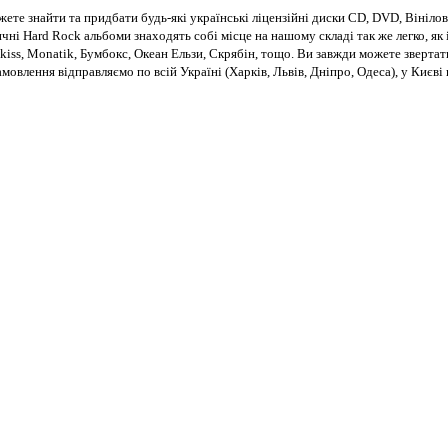
те знайти та придбати будь-які українські ліцензійні диски CD, DVD, Вінілові
чні Hard Rock альбоми знаходять собі місце на нашому складі так же легко, як і
kiss, Monatik, Бумбокс, Океан Ельзи, Скрябін, тощо. Ви завжди можете звертат
Замовлення відправляємо по всій Україні (Харків, Львів, Дніпро, Одеса), у Киє