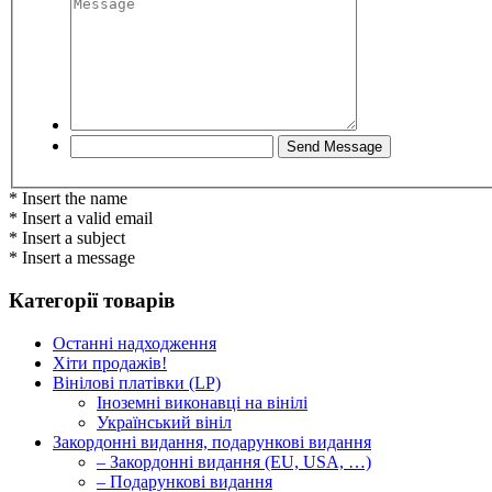
* Insert the name
* Insert a valid email
* Insert a subject
* Insert a message
Категорії товарів
Останні надходження
Хіти продажів!
Вінілові платівки (LP)
Іноземні виконавці на вінілі
Український вініл
Закордонні видання, подарункові видання
– Закордонні видання (EU, USA, …)
– Подарункові видання