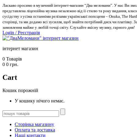
Ласкаво просимо в музичний інтернет-магазин “Два меломани”. У нас Ви зможе
представлена ліцензійна музика незалежно від її стилю та року видання, класи
сусідству з усіма останніми релізами української попсцени – Onuka, The Hard
сторінці, та ми додамо всі зусилля, щоб знайти потрібний диск чи платівку. 
замовлення майже у любій точці світу. Слухайте якісну музику, гарного дня!
Login
/
Реєстрація
інтернет магазин
0
Товарів
0
0
грн.
Cart
Кошик порожній
У кошику нічого немає.
Сторінка магазину
Оплата та доставка
Наші контакти