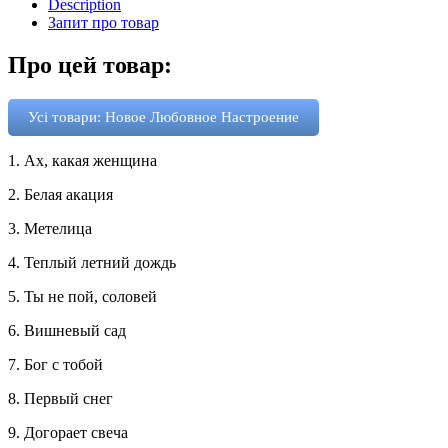
Description
Запит про товар
Про цей товар:
Усі товари: Новое Любовное Настроение
1. Ах, какая женщина
2. Белая акация
3. Метелица
4. Теплый летний дождь
5. Ты не пой, соловей
6. Вишневый сад
7. Бог с тобой
8. Первый снег
9. Догорает свеча